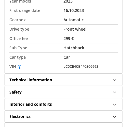
Year model
2023
First usage date
16.10.2023
Gearbox
Automatic
Drive type
Front wheel
Office fee
299 €
Sub Type
Hatchback
Car type
Car
VIN
LC0CE4CB4P0306993
Technical information
Safety
Interior and comforts
Electronics