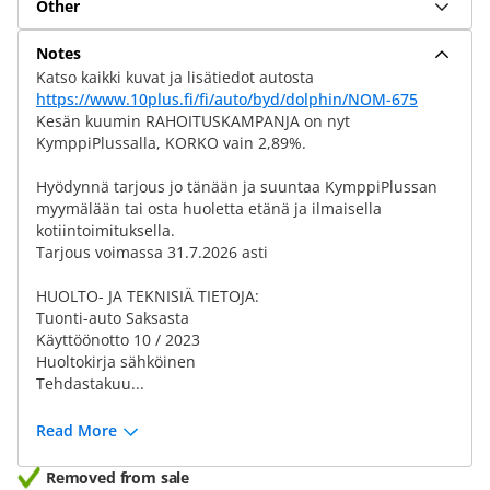
Other
Notes
Katso kaikki kuvat ja lisätiedot autosta
https://www.10plus.fi/fi/auto/byd/dolphin/NOM-675
Kesän kuumin RAHOITUSKAMPANJA on nyt
KymppiPlussalla, KORKO vain 2,89%.
Hyödynnä tarjous jo tänään ja suuntaa KymppiPlussan
myymälään tai osta huoletta etänä ja ilmaisella
kotiintoimituksella.
Tarjous voimassa 31.7.2026 asti
HUOLTO- JA TEKNISIÄ TIETOJA:
Tuonti-auto Saksasta
Käyttöönotto 10 / 2023
Huoltokirja sähköinen
Tehdastakuu...
Read More
Removed from sale