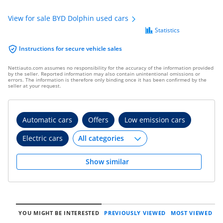
View for sale BYD Dolphin used cars
Statistics
Instructions for secure vehicle sales
Nettiauto.com assumes no responsibility for the accuracy of the information provided
by the seller. Reported information may also contain unintentional omissions or
errors. The information is therefore only binding once it has been confirmed by the
seller at your request.
Automatic cars
Offers
Low emission cars
Electric cars
Show similar
YOU MIGHT BE INTERESTED
PREVIOUSLY VIEWED
MOST VIEWED