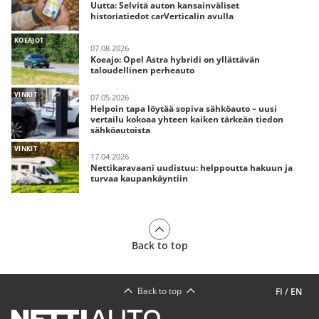
Uutta: Selvitä auton kansainväliset
historiatiedot carVerticalin avulla
KOEAJOT
07.08.2026
Koeajo: Opel Astra hybridi on yllättävän
taloudellinen perheauto
VINKIT
07.05.2026
Helpoin tapa löytää sopiva sähköauto – uusi
vertailu kokoaa yhteen kaiken tärkeän tiedon
sähköautoista
VINKIT
17.04.2026
Nettikaravaani uudistuu: helppoutta hakuun ja
turvaa kaupankäyntiin
Back to top
Back to top
FI
/
EN