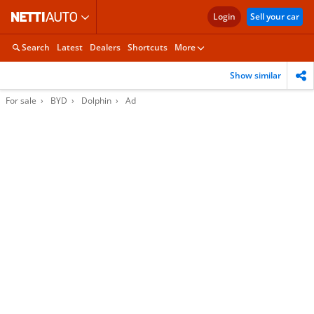
Login
Sell your car
Search
Latest
Dealers
Shortcuts
More
Show similar
For sale
BYD
Dolphin
Ad