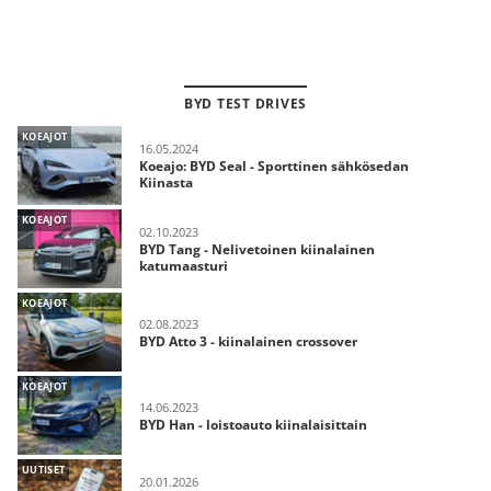
BYD TEST DRIVES
KOEAJOT
16.05.2024
Koeajo: BYD Seal - Sporttinen sähkösedan
Kiinasta
KOEAJOT
02.10.2023
BYD Tang - Nelivetoinen kiinalainen
katumaasturi
KOEAJOT
02.08.2023
BYD Atto 3 - kiinalainen crossover
KOEAJOT
14.06.2023
BYD Han - loistoauto kiinalaisittain
UUTISET
20.01.2026