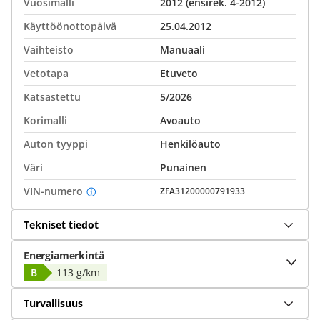
Vuosimalli
2012 (ensirek. 4-2012)
Käyttöönottopäivä
25.04.2012
Vaihteisto
Manuaali
Vetotapa
Etuveto
Katsastettu
5/2026
Korimalli
Avoauto
Auton tyyppi
Henkilöauto
Väri
Punainen
VIN-numero
ZFA31200000791933
Tekniset tiedot
Energiamerkintä
B
113 g/km
Turvallisuus