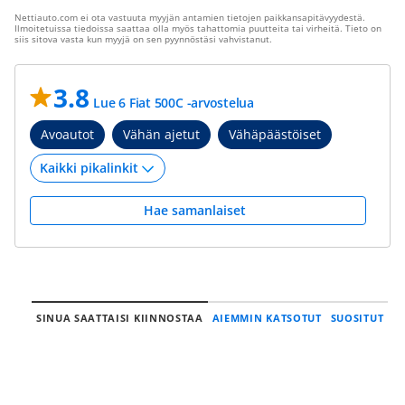
Nettiauto.com ei ota vastuuta myyjän antamien tietojen paikkansapitävyydestä.
Ilmoitetuissa tiedoissa saattaa olla myös tahattomia puutteita tai virheitä. Tieto on
siis sitova vasta kun myyjä on sen pyynnöstäsi vahvistanut.
3.8
Lue 6 Fiat 500C -arvostelua
Avoautot
Vähän ajetut
Vähäpäästöiset
Hae samanlaiset
SINUA SAATTAISI KIINNOSTAA
AIEMMIN KATSOTUT
SUOSITUT