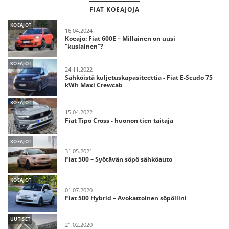
FIAT KOEAJOJA
KOEAJOT
16.04.2024
Koeajo: Fiat 600E – Millainen on uusi
”kusiainen”?
KOEAJOT
24.11.2022
Sähköistä kuljetuskapasiteettia - Fiat E-Scudo 75
kWh Maxi Crewcab
KOEAJOT
15.04.2022
Fiat Tipo Cross - huonon tien taitaja
KOEAJOT
31.05.2021
Fiat 500 – Syötävän söpö sähköauto
KOEAJOT
01.07.2020
Fiat 500 Hybrid – Avokattoinen söpöliini
UUTISET
21.02.2020