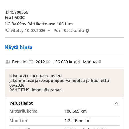
ID 15708366
Fiat 500C
1.2 8v 69hv Rättikatto avo 106 tkm.
Päivitetty 10.07.2026
Pori, Satakunta
Näytä hinta
Bensiini
2012
106 669 km
Manuaali
Siisti AVO FIAT. Kats. 05/26.
Jakohihnasarja+vesipumppu vaihdettu ja huollettu
05/2026.
RAHOITUS ilman käsirahaa.
Perustiedot
Mittarilukema
106 669 km
Moottori
1,2 l, Bensiini