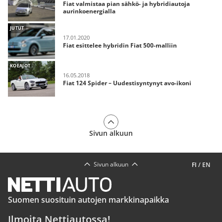
Fiat valmistaa pian sähkö- ja hybridiautoja
aurinkoenergialla
JUTUT
17.01.2020
Fiat esittelee hybridin Fiat 500-malliin
KOEAJOT
16.05.2018
Fiat 124 Spider – Uudestisyntynyt avo-ikoni
Sivun alkuun
Sivun alkuun
FI
/
EN
Suomen suosituin autojen markkinapaikka
Ilmoita Nettiautossa!