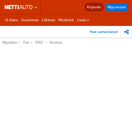
Kirjaudu
Myy autosi
Haku
Uusimmat
Liikkeet
Pikalinkit
Lisää
Hae samanlaiset
Myydään
Fiat
500C
Ilmoitus