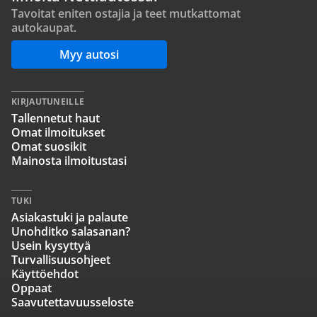
Tavoitat eniten ostajia ja teet mutkattomat
autokaupat.
Myy autosi
KIRJAUTUNEILLE
Tallennetut haut
Omat ilmoitukset
Omat suosikit
Mainosta ilmoitustasi
TUKI
Asiakastuki ja palaute
Unohditko salasanan?
Usein kysyttyä
Turvallisuusohjeet
Käyttöehdot
Oppaat
Saavutettavuusseloste