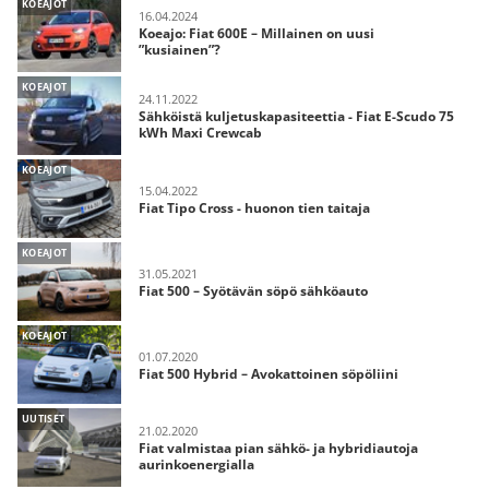
KOEAJOT
16.04.2024
Koeajo: Fiat 600E – Millainen on uusi
”kusiainen”?
KOEAJOT
24.11.2022
Sähköistä kuljetuskapasiteettia - Fiat E-Scudo 75
kWh Maxi Crewcab
KOEAJOT
15.04.2022
Fiat Tipo Cross - huonon tien taitaja
KOEAJOT
31.05.2021
Fiat 500 – Syötävän söpö sähköauto
KOEAJOT
01.07.2020
Fiat 500 Hybrid – Avokattoinen söpöliini
UUTISET
21.02.2020
Fiat valmistaa pian sähkö- ja hybridiautoja
aurinkoenergialla