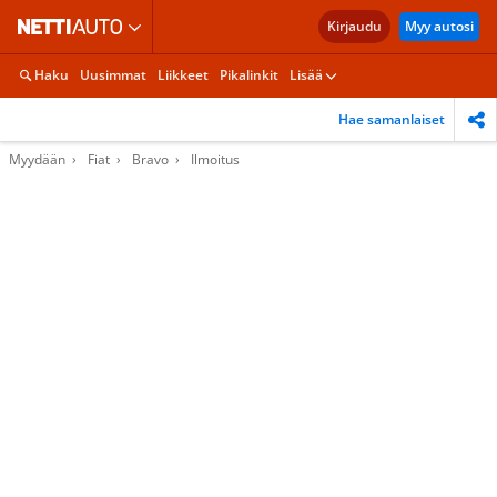
Kirjaudu
Myy autosi
Haku
Uusimmat
Liikkeet
Pikalinkit
Lisää
Hae samanlaiset
Myydään
Fiat
Bravo
Ilmoitus