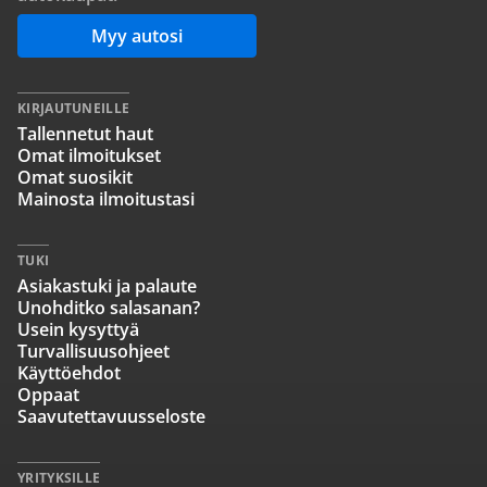
Myy autosi
KIRJAUTUNEILLE
Tallennetut haut
Omat ilmoitukset
Omat suosikit
Mainosta ilmoitustasi
TUKI
Asiakastuki ja palaute
Unohditko salasanan?
Usein kysyttyä
Turvallisuusohjeet
Käyttöehdot
Oppaat
Saavutettavuusseloste
YRITYKSILLE