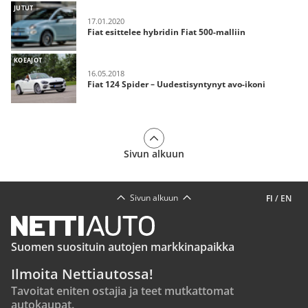
JUTUT
17.01.2020
Fiat esittelee hybridin Fiat 500-malliin
KOEAJOT
16.05.2018
Fiat 124 Spider – Uudestisyntynyt avo-ikoni
Sivun alkuun
Sivun alkuun
FI
/
EN
Suomen suosituin autojen markkinapaikka
Ilmoita Nettiautossa!
Tavoitat eniten ostajia ja teet mutkattomat
autokaupat.