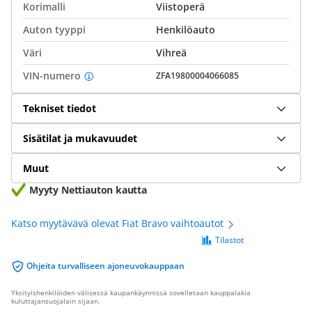
Korimalli
Viistoperä
Auton tyyppi
Henkilöauto
Väri
Vihreä
VIN-numero
ZFA19800004066085
Tekniset tiedot
Sisätilat ja mukavuudet
Muut
Myyty Nettiauton kautta
Katso myytävävä olevat Fiat Bravo vaihtoautot
Tilastot
Ohjeita turvalliseen ajoneuvokauppaan
Yksityishenkilöiden välisessä kaupankäynnissä sovelletaan kauppalakia
kuluttajansuojalain sijaan.