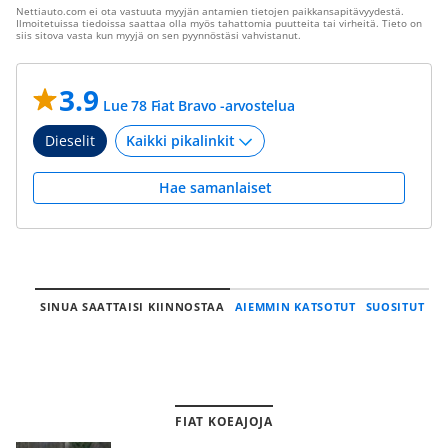
Nettiauto.com ei ota vastuuta myyjän antamien tietojen paikkansapitävyydestä.
Ilmoitetuissa tiedoissa saattaa olla myös tahattomia puutteita tai virheitä. Tieto on
siis sitova vasta kun myyjä on sen pyynnöstäsi vahvistanut.
3.9
Lue 78 Fiat Bravo -arvostelua
Dieselit
Hae samanlaiset
SINUA SAATTAISI KIINNOSTAA
AIEMMIN KATSOTUT
SUOSITUT
FIAT KOEAJOJA