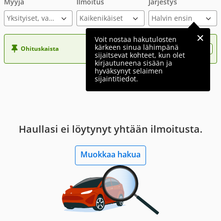
Myyjä
Ilmoitus
Järjestys
Yksityiset, varmennettu ilmoitus
Voit nostaa hakutulosten
kärkeen sinua lähimpänä
Ohituskaista
Nosta ilmoituksesi tähän?
sijaitsevat kohteet, kun olet
kirjautuneena sisään ja
hyväksynyt selaimen
sijaintitiedot.
Haullasi ei löytynyt yhtään ilmoitusta.
Muokkaa hakua