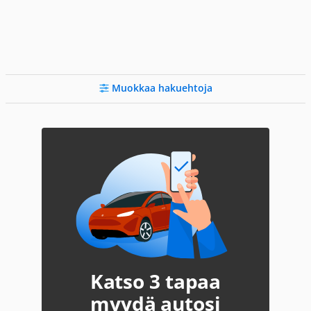
Muokkaa hakuehtoja
Katso 3 tapaa
myydä autosi