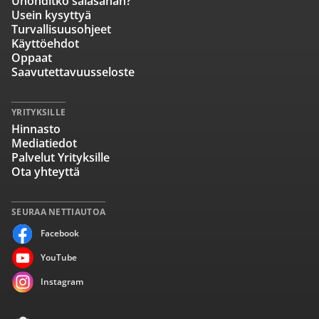
Unohditko salasanan?
Usein kysyttyä
Turvallisuusohjeet
Käyttöehdot
Oppaat
Saavutettavuusseloste
YRITYKSILLE
Hinnasto
Mediatiedot
Palvelut Yrityksille
Ota yhteyttä
SEURAA NETTIAUTOA
Facebook
YouTube
Instagram