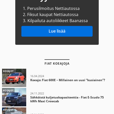
1.
Perusilmoitus Nettiautossa
2.
Fiksut kaupat Nettiautossa
3.
Kilpailuta autoliikkeet Baanassa
Lue lisää
FIAT KOEAJOJA
KOEAJOT
16.04.2024
Koeajo: Fiat 600E – Millainen on uusi ”kusiainen”?
KOEAJOT
24.11.2022
Sähköistä kuljetuskapasiteettia - Fiat E-Scudo 75
kWh Maxi Crewcab
KOEAJOT