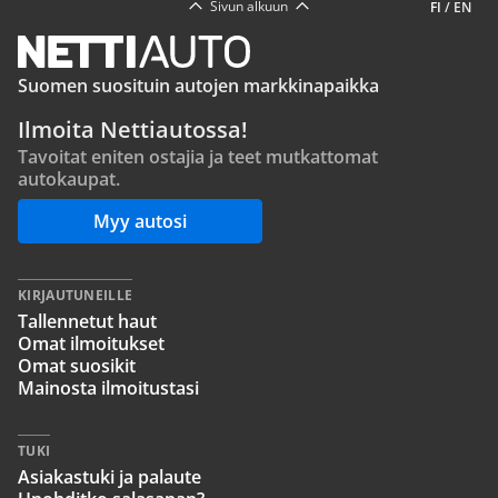
Sivun alkuun
FI
/
EN
Suomen suosituin autojen markkinapaikka
Ilmoita Nettiautossa!
Tavoitat eniten ostajia ja teet mutkattomat
autokaupat.
Myy autosi
KIRJAUTUNEILLE
Tallennetut haut
Omat ilmoitukset
Omat suosikit
Mainosta ilmoitustasi
TUKI
Asiakastuki ja palaute