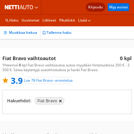
Kirjaudu
Myy autosi
Haku
Uusimmat
Liikkeet
Pikalinkit
Lisää
Muokkaa hakua
Tallenna haku
Fiat Bravo vaihtoautot
0
kpl
Yhteensä
0
kpl Fiat Bravo vaihtoautoa autoa myydään hintaluokissa 350 € - 3
500 €. Selaa käytettyjä autoilmoituksia ja hanki Fiat Bravo.
3.9
Lue 78 Fiat Bravo -arvostelua
Hakuehdot:
Fiat Bravo