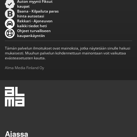
Auton myynti Fiksut
kaupat
Baana - Kilpailuta paras
hinta autostasi
Rekkari - Ajoneuvon
kaikki tiedot heti
Ohjeet turvalliseen
kaupankäyntiin
Tämän palvelun ilmoitukset ovat mainoksia, jotka näytetään sinulle hakusi
mukaisesti. Muuhun palvelun kohdennettuun mainontaan voit vaikuttaa
evästeasetusten kautta.
Alma Media Finland Oy