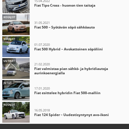
15.04.2022
Fiat Tipo Cross - huonon tien taitaja
KOEAJOT
31.05.2021
Fiat 500 – Syötävän söpö sähköauto
KOEAJOT
01.07.2020
Fiat 500 Hybrid – Avokattoinen söpöliini
UUTISET
21.02.2020
Fiat valmistaa pian sähkö- ja hybridiautoja
aurinkoenergialla
JUTUT
17.01.2020
Fiat esittelee hybridin Fiat 500-malliin
KOEAJOT
16.05.2018
Fiat 124 Spider – Uudestisyntynyt avo-ikoni