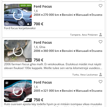
UUSI 24H
Ford Focus
1,6
2004
● 270 000 km
● Bensiini
● Manuaali
● Etuveto
700 €
4
Ford focus korjattavaksi
Tampere, Asta Pitkänen
Ford Focus
1,6, Ghia
2006
● 360 000 km
● Bensiini
● Manuaali
● Etuveto
750 €
10
2006 farmari focus ghia malli. Ei vetokoukkua. Etuloksut mädät mut näytti
olevan fixuksel 100e kappale. Meille tulee sen verta kilometrejä vuodessa
et hommattu toinen tilalle.
Turku, Vesa Laulumaa
Ford Focus
1,6
2005
● 321 000 km
● Bensiini
● Manuaali
● Etuveto
750 €
6
Auto suoraan ajosta käy todella hyvin ja ei mitään isompaa vikaa muutako