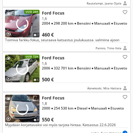
Rautalampi, Jaana Ojala
UUSI 24H
Ford Focus
1,6
2004
● 298 200 km
● Bensiini
● Manuaali
● Etuveto
460 €
7
Toimiva farkku fokus, seuraava katsastus joulukuussa. valmiina ajoon
Paimio, Timo Ilola
UUSI 72H
Ford Focus
1,6
2006
● 332 701 km
● Bensiini
● Manuaali
● Etuveto
500 €
6
Äänekoski, Miia Hattara
Ford Focus
1,8
2000
● 254 530 km
● Diesel
● Manuaali
● Etuveto
550 €
8
Myydään korjattavaksi voi myös tarjota hintaa. Katsastus 22.6.2026