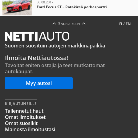
30.08.2017
Ford Focus ST – Ratakireä perhesportti
Sivun alkuun
FI
/
EN
Suomen suosituin autojen markkinapaikka
Ilmoita Nettiautossa!
Tavoitat eniten ostajia ja teet mutkattomat
autokaupat.
Myy autosi
KIRJAUTUNEILLE
Tallennetut haut
Omat ilmoitukset
Omat suosikit
Mainosta ilmoitustasi