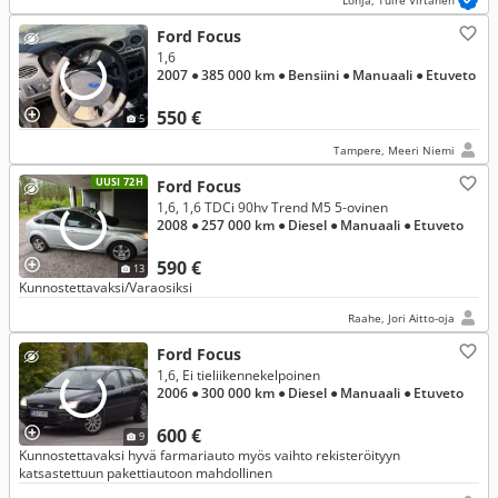
Lohja, Tuire Virtanen
Ford Focus
1,6
2007
● 385 000 km
● Bensiini
● Manuaali
● Etuveto
550 €
5
Tampere, Meeri Niemi
UUSI 72H
Ford Focus
1,6, 1,6 TDCi 90hv Trend M5 5-ovinen
2008
● 257 000 km
● Diesel
● Manuaali
● Etuveto
590 €
13
Kunnostettavaksi/Varaosiksi
Raahe, Jori Aitto-oja
Ford Focus
1,6, Ei tieliikennekelpoinen
2006
● 300 000 km
● Diesel
● Manuaali
● Etuveto
600 €
9
Kunnostettavaksi hyvä farmariauto myös vaihto rekisteröityyn
katsastettuun pakettiautoon mahdollinen