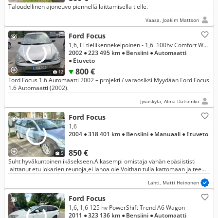
Taloudellinen ajoneuvo piennellä laittamisella tielle.
Vaasa, Joakim Mattson
Ford Focus
1,6, Ei tieliikennekelpoinen - 1,6i 100hv Comfort Wagon
2002
● 223 495 km
● Bensiini
● Automaatti
● Etuveto
800 €
12
Ford Focus 1.6 Automaatti 2002 – projekti / varaosiksi Myydään Ford Focus
1.6 Automaatti (2002).
Jyväskylä, Alina Datsenko
Ford Focus
1,6
2004
● 318 401 km
● Bensiini
● Manuaali
● Etuveto
850 €
5
Suht hyväkuntoinen ikäsekseen.Aikasempi omistaja vähän epäsiististi
laittanut etu lokarien reunoja,ei lahoa ole.Voithan tulla kattomaan ja tee
tarjous .
Lahti, Matti Heinonen
Ford Focus
1,6, 1,6 125 hv PowerShift Trend A6 Wagon
2011
● 323 136 km
● Bensiini
● Automaatti