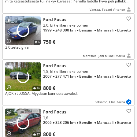
mitä katsastuksesta tuli näkyy kuvassa! Pienellä laitolla hyvä peli jollekki,
ilmastointi toimii tulee ihan jää kylmää!
Vantaa, Tapani Viitanen
Ford Focus
2,0, Ei tieliikennekelpoinen
1999
● 248 000 km
● Bensiini
● Manuaali
● Etuveto
750 €
6
2.0 zetec ghia
Mäntsälä, Joni Mikael Marila
Ford Focus
1,8, Ei tieliikennekelpoinen
2007
● 277 471 km
● Bensiini
● Manuaali
● Etuveto
800 €
16
AJOKIELLOSSA. Myydään kunnostettavaksi.
Sotkamo, Elna Kärnä
Ford Focus
1,6
2005
● 323 206 km
● Bensiini
● Manuaali
● Etuveto
800 €
17