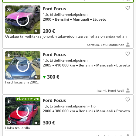
Ford Focus
1,6, Ei tieliikennekelpoinen
2000
● Bensiini
● Manuaali
● Etuveto
200 €
3
Ostakaa tai vaihtakaa johonkin takavetoon tää välirahaa on antaa vähän
Karstula, Eetu Matilainen
Ford Focus
1,6, Ei tieliikennekelpoinen
2005
● 410 000 km
● Bensiini
● Manuaali
● Etuveto
300 €
7
Ford focus vm 2005.
Iisalmi, Henri Apell
PÄIVITETTY 72H
Ford Focus
1,6, Ei tieliikennekelpoinen - 1,6
2000
● 380 000 km
● Bensiini
● Manuaali
● Etuveto
300 €
3
Haku trailerilla