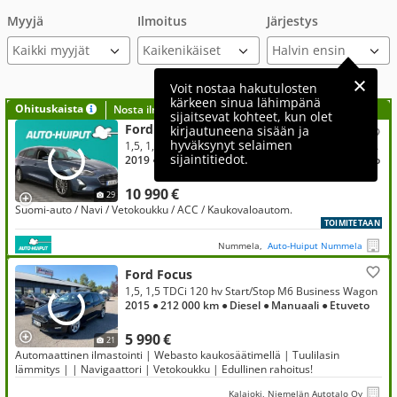
Myyjä
Ilmoitus
Järjestys
Kaikki myyjät
Voit nostaa hakutulosten
kärkeen sinua lähimpänä
Ohituskaista
Nosta ilmoituksesi tähän?
sijaitsevat kohteet, kun olet
Ford Focus
kirjautuneena sisään ja
hyväksynyt selaimen
1,5, 1,5 TDCi EcoBlue 120hv A8 Titanium Wagon ** Suomi-auto / Vetokoukku / Navi / P.tutkat / Adapt.Vakkari **
sijaintitiedot.
2019
● 149 000 km
● Diesel
● Automaatti
● Etuveto
10 990 €
29
Suomi-auto / Navi / Vetokoukku / ACC / Kaukovaloautom.
TOIMITETAAN
Nummela,
Auto-Huiput Nummela
Ford Focus
1,5, 1,5 TDCi 120 hv Start/Stop M6 Business Wagon
2015
● 212 000 km
● Diesel
● Manuaali
● Etuveto
5 990 €
21
Automaattinen ilmastointi | Webasto kaukosäätimellä | Tuulilasin
lämmitys | | Navigaattori | Vetokoukku | Edullinen rahoitus!
Kalajoki, Niemelän Autotalo Oy