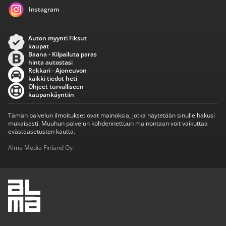
Instagram
Auton myynti Fiksut
kaupat
Baana - Kilpailuta paras
hinta autostasi
Rekkari - Ajoneuvon
kaikki tiedot heti
Ohjeet turvalliseen
kaupankäyntiin
Tämän palvelun ilmoitukset ovat mainoksia, jotka näytetään sinulle hakusi
mukaisesti. Muuhun palvelun kohdennettuun mainontaan voit vaikuttaa
evästeasetusten kautta.
Alma Media Finland Oy