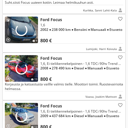
Suht.siisti Focus uuteen kotiin. Leimaa helmikuuhun asti.
Kurikka, Sanni Lahti-Kala
Ford Focus
1,6
2002
● 238 000 km
● Bensiini
● Manuaali
● Etuveto
800 €
4
Lumijoki, Harri Koivula
Ford Focus
1,6, Ei tieliikennekelpoinen - 1,6 TDCi 90hv Trend M5 Wagon
2008
● 278 490 km
● Diesel
● Manuaali
● Etuveto
800 €
19
Korjausta ja katsastusta vaillle valmis tielle. Moottori toimii. Ruostevairioita
helmassa.
Vaasa, Joakim Mattson
Ford Focus
1,6, Ei tieliikennekelpoinen - 1,6 TDCi 90hv Trend M5 Wagon
2009
● 437 684 km
● Diesel
● Manuaali
● Etuveto
800 €
13