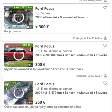
Jämsä, Aaro Jaatila
PÄIVITETTY 24H
Ford Focus
1,6, Sedan
2000
● Bensiini
● Manuaali
● Etuveto
300 €
11
Korjattavaksi
Pudasjärvi, Esa Puhakka
UUSI 72H
Ford Focus
1,6, Ei tieliikennekelpoinen
2000
● 200 000 km
● Bensiini
● Manuaali
● Etuveto
300 €
2
Myydään varaosiksi sähkövikainen Ford Focus hatchback
Asikkala, Samu Sakari
Ford Focus
1,6, Ei tieliikennekelpoinen
2004
● 215 479 km
● Bensiini
● Manuaali
● Etuveto
350 €
4
Osiksi tai laittoon, jäänyt hylkyleimalta seisomaan pihaa.