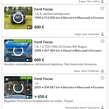
Espoo, Pasi Lehto
Ford Focus
1,6, Ei tieliikennekelpoinen
1999
● 214 000 km
● Bensiini
● Manuaali
● Etuveto
600 €
9
Ypäjä, Juha Lehtimäki
PÄIVITETTY 72H
Ford Focus
1,6, 1,6 TDCi 90hv ECOnetic M5 Wagon
2008
● 367 364 km
● Diesel
● Manuaali
● Etuveto
600 €
13
Vuoden omistuksessa, vähäisessä käytössä. Viat huomioitu hinnassa.
Akaa, Henri Pulkkinen
UUSI 24H
Ford Focus
1,6
2005
● 308 687 km
● Bensiini
● Manuaali
● Etuveto
650 €
10
Myydään Ford Focus korjattavaksi tai osiksi. Tarjoa!
Nousiainen, Akseli Suontama