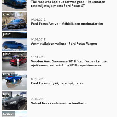
The race was bad but car was good – kokematon
ratakuljettaja meets Ford Focus ST
KOEAJOT
07.05.2019
Ford Focus Active – Mökkiläisen unelmafarkku
JUTUT
04.02.2019
Ammattilaisen valinta - Ford Focus Wagon
JUTUT
16.11.2018
Vuoden Auto Suomessa 2019 Ford Focus - kehuttu
ajettavuus testissä Auto 2018 -tapahtumassa
KOEAJOT
08.10.2018
Ford Focus - hyvä, parempi, paras
JUTUT
22.07.2018
VideoCheck - video autosi huollosta
KOEAJOT