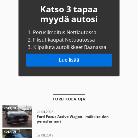
Katso 3 tapaa
myydä autosi
1.
Perusilmoitus Nettiautossa
2.
Fiksut kaupat Nettiautossa
3.
Kilpailuta autoliikkeet Baanassa
Lue lisää
FORD KOEAJOJA
KOEAJOT
24.04.2023
Ford Focus Active Wagon - mökkiteiden
perusfarmari
KOEAJOT
02.08.2019