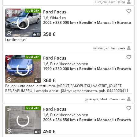
Eurajoki, Karri Heino
UUSI 24H
Ford Focus
1,6, Ghia 4 ov
2002
● 333 000 km
● Bensiini
● Manuaali
● Etuveto
350 €
15
Lue ilmoitus!
Kerava, Jari Rasinperä
UUSI 24H
Ford Focus
1,6, Ei tieliikennekelpoinen
1999
● 330 000 km
● Bensiini
● Manuaali
● Etuveto
360 €
4
Paljon uutta osaa laitettu mm. JARRUT,PAKOPUTKI,LAAKERIT, JOUSET,
BENSAPUMPPU, Lambda-anturi. Jäänyt katsastamatta. puh. 0442020411
Jyväskylä, Marko Tarvainen
UUSI 24H
Ford Focus
1,6, Ei tieliikennekelpoinen
2008
● 284 556 km
● Bensiini
● Manuaali
● Etuveto
450 €
4