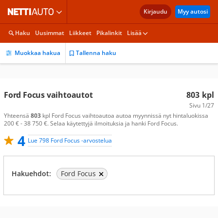
Kirjaudu
Myy autosi
Haku
Uusimmat
Liikkeet
Pikalinkit
Lisää
Muokkaa hakua
Tallenna haku
Ford Focus vaihtoautot
803
kpl
Sivu
1/27
Yhteensä
803
kpl Ford Focus vaihtoautoa autoa myynnissä nyt hintaluokissa
200 € - 38 750 €. Selaa käytettyjä ilmoituksia ja hanki Ford Focus.
4
Lue 798 Ford Focus -arvostelua
Hakuehdot:
Ford Focus