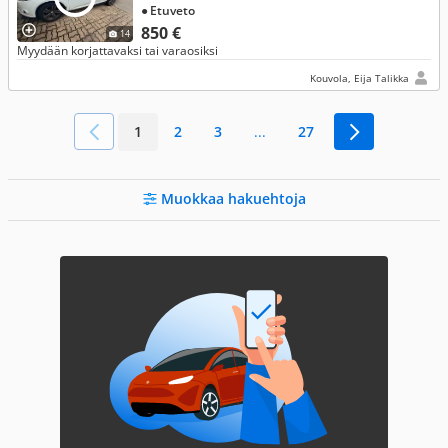
● Etuveto
850 €
14
Myydään korjattavaksi tai varaosiksi
Kouvola, Eija Talikka
1
2
3
...
27
Muokkaa hakuehtoja