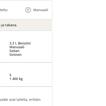
itettu
Manuaali
 ja takana.
3,3 l, Bensiini
Manuaali
Sedan
Sininen
5
1 400 kg
kki osat tallella, erittäin