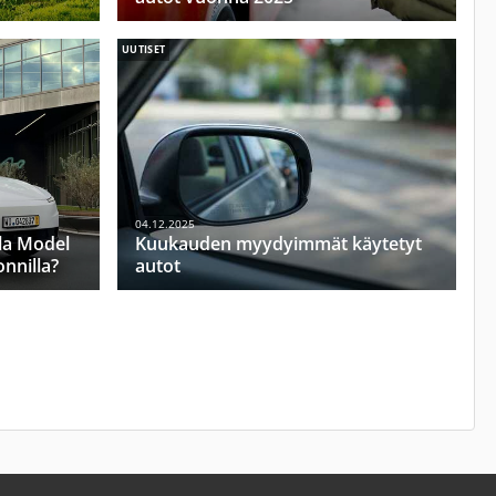
UUTISET
04.12.2025
la Model
Kuukauden myydyimmät käytetyt
onnilla?
autot