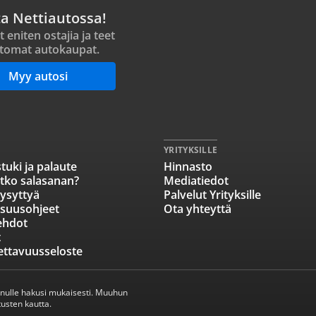
ta Nettiautossa!
t eniten ostajia ja teet
tomat autokaupat.
Myy autosi
YRITYKSILLE
tuki ja palaute
Hinnasto
tko salasanan?
Mediatiedot
ysyttyä
Palvelut Yrityksille
isuusohjeet
Ota yhteyttä
ehdot
t
ettavuusseloste
inulle hakusi mukaisesti. Muuhun
usten kautta.