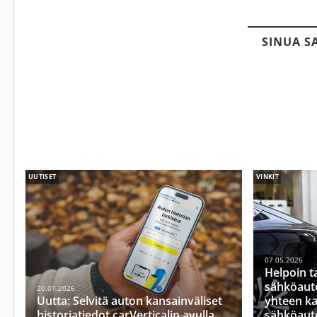
SINUA S
UUTISET
VINKIT
07.05.2026
Helpoin t
sähköauto
20.01.2026
Uutta: Selvitä auton kansainväliset
yhteen ka
historiatiedot carVerticalin avulla
sähköaut