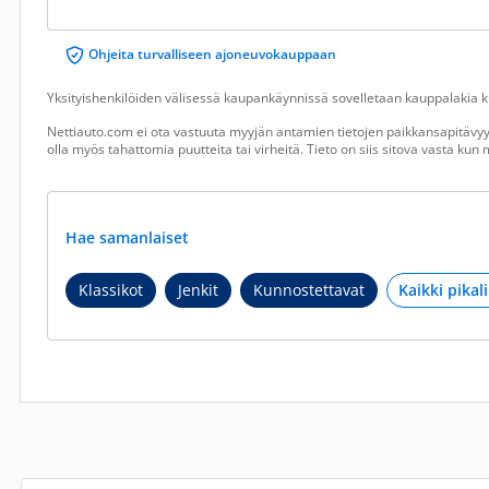
Ohjeita turvalliseen ajoneuvokauppaan
Yksityishenkilöiden välisessä kaupankäynnissä sovelletaan kauppalakia ku
Nettiauto.com ei ota vastuuta myyjän antamien tietojen paikkansapitävyyd
olla myös tahattomia puutteita tai virheitä. Tieto on siis sitova vasta ku
Hae samanlaiset
Klassikot
Jenkit
Kunnostettavat