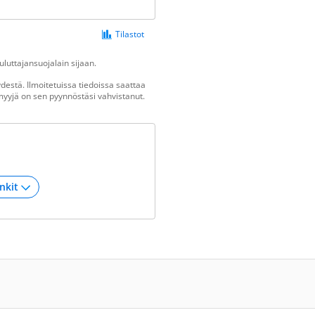
Tilastot
luttajansuojalain sijaan.
estä. Ilmoitetuissa tiedoissa saattaa
n myyjä on sen pyynnöstäsi vahvistanut.