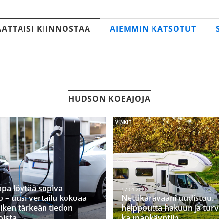
AATTAISI KIINNOSTAA
AIEMMIN KATSOTUT
HUDSON KOEAJOJA
VINKIT
apa löytää sopiva
17.04.2026
 – uusi vertailu kokoaa
Nettikaravaani uudistuu:
iken tärkeän tiedon
helppoutta hakuun ja tur
oista
kaupankäyntiin