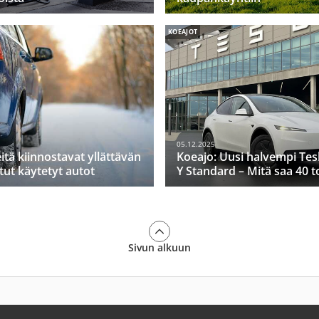
KOEAJOT
05.12.2025
itä kiinnostavat yllättävän
Koeajo: Uusi halvempi Tes
tut käytetyt autot
Y Standard – Mitä saa 40 t
Sivun alkuun