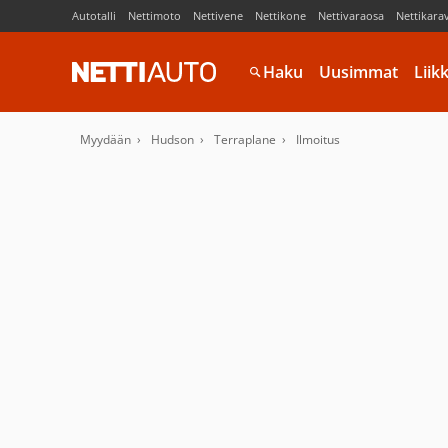
Autotalli
Nettimoto
Nettivene
Nettikone
Nettivaraosa
Nettikara
Haku
Uusimmat
Liik
Myydään
Hudson
Terraplane
Ilmoitus