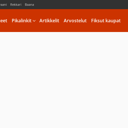
vaani
Rekkari
Baana
keet
Pikalinkit
Artikkelit
Arvostelut
Fiksut kaupat