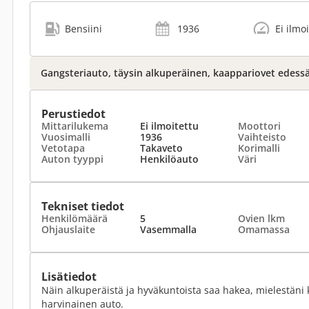
Bensiini
1936
Ei ilmo
Gangsteriauto, täysin alkuperäinen, kaappariovet edessä
Perustiedot
Mittarilukema
Ei ilmoitettu
Moottori
Vuosimalli
1936
Vaihteisto
Vetotapa
Takaveto
Korimalli
Auton tyyppi
Henkilöauto
Väri
Tekniset tiedot
Henkilömäärä
5
Ovien lkm
Ohjauslaite
Vasemmalla
Omamassa
Lisätiedot
Näin alkuperäistä ja hyväkuntoista saa hakea, mielestäni kai
harvinainen auto.