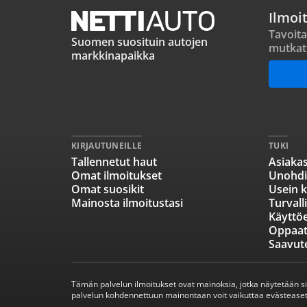
Ilmoi
Tavoita
Suomen suosituin autojen
mutkat
markkinapaikka
KIRJAUTUNEILLE
TUKI
Tallennetut haut
Asiakas
Omat ilmoitukset
Unohdi
Omat suosikit
Usein k
Mainosta ilmoitustasi
Turvall
Käyttö
Oppaa
Saavut
Tämän palvelun ilmoitukset ovat mainoksia, jotka näytetään s
palvelun kohdennettuun mainontaan voit vaikuttaa evästeaset