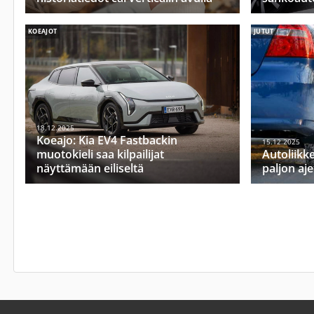
KOEAJOT
JUTUT
18.12.2025
Koeajo: Kia EV4 Fastbackin
15.12.2025
muotokieli saa kilpailijat
Autoliikke
näyttämään eiliseltä
paljon aje