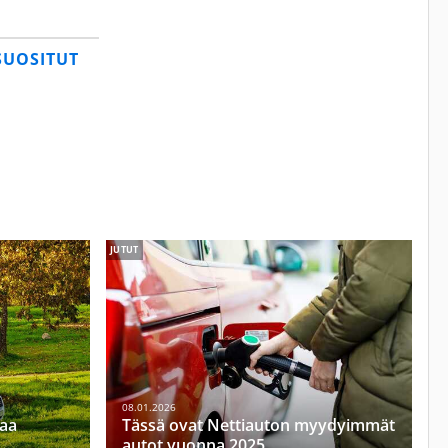
SUOSITUT
JUTUT
08.01.2026
vaa
Tässä ovat Nettiauton myydyimmät
autot vuonna 2025