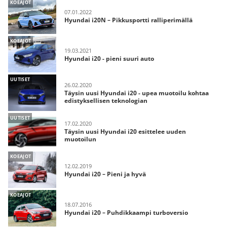
KOEAJOT
07.01.2022
Hyundai i20N – Pikkusportti ralliperimällä
KOEAJOT
19.03.2021
Hyundai i20 - pieni suuri auto
UUTISET
26.02.2020
Täysin uusi Hyundai i20 - upea muotoilu kohtaa
edistyksellisen teknologian
UUTISET
17.02.2020
Täysin uusi Hyundai i20 esittelee uuden
muotoilun
KOEAJOT
12.02.2019
Hyundai i20 – Pieni ja hyvä
KOEAJOT
18.07.2016
Hyundai i20 – Puhdikkaampi turboversio