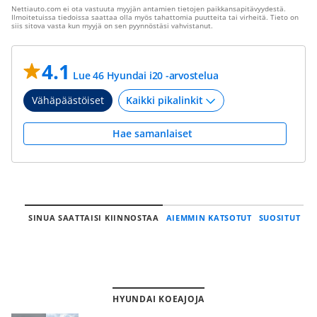
Nettiauto.com ei ota vastuuta myyjän antamien tietojen paikkansapitävyydestä.
Ilmoitetuissa tiedoissa saattaa olla myös tahattomia puutteita tai virheitä. Tieto on
siis sitova vasta kun myyjä on sen pyynnöstäsi vahvistanut.
4.1
Lue 46 Hyundai i20 -arvostelua
Vähäpäästöiset
Hae samanlaiset
SINUA SAATTAISI KIINNOSTAA
AIEMMIN KATSOTUT
SUOSITUT
HYUNDAI KOEAJOJA