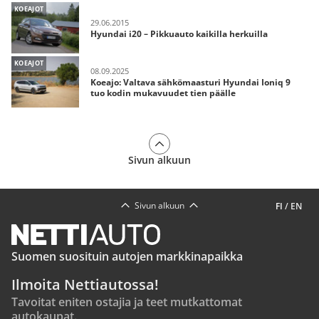
KOEAJOT
29.06.2015
Hyundai i20 – Pikkuauto kaikilla herkuilla
KOEAJOT
08.09.2025
Koeajo: Valtava sähkömaasturi Hyundai Ioniq 9
tuo kodin mukavuudet tien päälle
Sivun alkuun
Sivun alkuun
FI
/
EN
Suomen suosituin autojen markkinapaikka
Ilmoita Nettiautossa!
Tavoitat eniten ostajia ja teet mutkattomat
autokaupat.