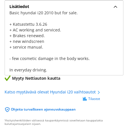
Lisätiedot
Basic hyundai i20 2010 but for sale.
+ Katsastettu 3.6.26
+ AC working and serviced.
+ Brakes renewed.
+ new windscreen
+ service manual.
- few cosmetic damage in the body works.
In everyday driving.
Myyty Nettiauton kautta
Katso myytävävä olevat Hyundai i20 vaihtoautot
Tilastot
Ohjeita turvalliseen ajoneuvokauppaan
Yksityishenkilöiden välisessä kaupankäynnissä sovelletaan kauppalakia
kuluttajansuojalain sijaan.