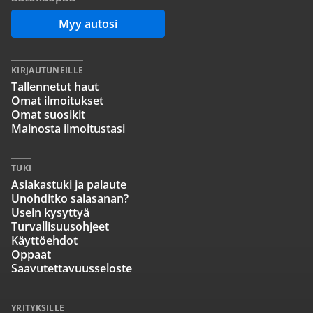
Myy autosi
KIRJAUTUNEILLE
Tallennetut haut
Omat ilmoitukset
Omat suosikit
Mainosta ilmoitustasi
TUKI
Asiakastuki ja palaute
Unohditko salasanan?
Usein kysyttyä
Turvallisuusohjeet
Käyttöehdot
Oppaat
Saavutettavuusseloste
YRITYKSILLE