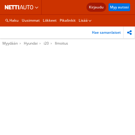
Kirjaudu
Myy autosi
Haku
Uusimmat
Liikkeet
Pikalinkit
Lisää
Hae samanlaiset
Myydään
Hyundai
i20
Ilmoitus