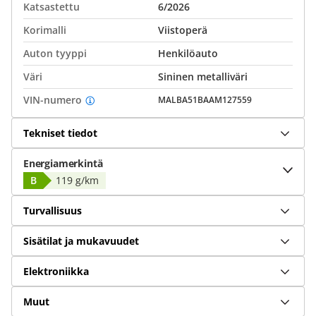
Katsastettu
6/2026
Korimalli
Viistoperä
Auton tyyppi
Henkilöauto
Väri
Sininen metalliväri
VIN-numero
MALBA51BAAM127559
Tekniset tiedot
Energiamerkintä
B
119 g/km
Turvallisuus
Sisätilat ja mukavuudet
Elektroniikka
Muut