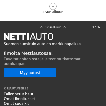
Sivun alkuun
Sivun alkuun
FI
/
EN
Suomen suosituin autojen markkinapaikka
Ilmoita Nettiautossa!
Tavoitat eniten ostajia ja teet mutkattomat
autokaupat.
Myy autosi
KIRJAUTUNEILLE
Tallennetut haut
Omat ilmoitukset
Omat suosikit