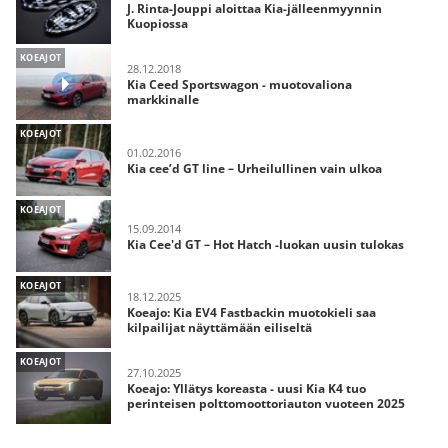
J. Rinta-Jouppi aloittaa Kia-jälleenmyynnin
Kuopiossa
KOEAJOT
28.12.2018
Kia Ceed Sportswagon - muotovaliona
markkinalle
KOEAJOT
01.02.2016
Kia cee’d GT line – Urheilullinen vain ulkoa
KOEAJOT
15.09.2014
Kia Cee'd GT – Hot Hatch -luokan uusin tulokas
KOEAJOT
18.12.2025
Koeajo: Kia EV4 Fastbackin muotokieli saa
kilpailijat näyttämään eiliseltä
KOEAJOT
27.10.2025
Koeajo: Yllätys koreasta - uusi Kia K4 tuo
perinteisen polttomoottoriauton vuoteen 2025