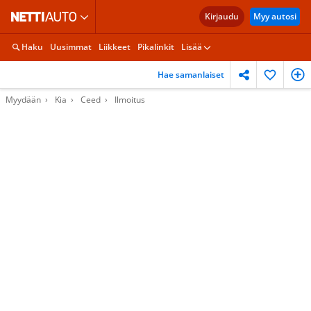
Kirjaudu
Myy autosi
Haku
Uusimmat
Liikkeet
Pikalinkit
Lisää
Hae samanlaiset
Myydään
Kia
Ceed
Ilmoitus