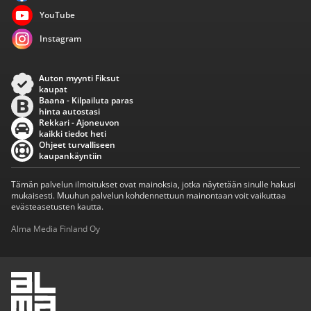
YouTube
Instagram
Auton myynti Fiksut
kaupat
Baana - Kilpailuta paras
hinta autostasi
Rekkari - Ajoneuvon
kaikki tiedot heti
Ohjeet turvalliseen
kaupankäyntiin
Tämän palvelun ilmoitukset ovat mainoksia, jotka näytetään sinulle hakusi
mukaisesti. Muuhun palvelun kohdennettuun mainontaan voit vaikuttaa
evästeasetusten kautta.
Alma Media Finland Oy