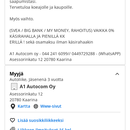
saapumistasi.
Tervetuloa koeajolle ja kaupoille.
Myös vaihto.
(SVEA / BIG BANK / MY MONEY, RAHOITUS) VAIKKA 0%
KÄSIRAHALLA JA PIENILLÄ KK
ERILLÄ ! sekä osamaksu ilman käsirahaakin
A1 Autocom oy - 044 241 6099// 0449729288 - (WhatsAPP)
Asessorinkatu 12 20780 Kaarina
Myyjä
Autoliike, Jäsenenä 3 vuotta
A1 Autocom Oy
Asessorinkatu 12
20780 Kaarina
Kartta
Www-sivut
Lisää suosikkiliikkeeksi
Liikkeen ilmoitukset 16 kpl