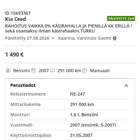
ID 15693367
Kia Ceed
PÄIVITETTY 24H
RAHOITUS VAIKKA 0% KÄSIRAHALLA JA PIENILLÄ KK ERILLÄ !
sekä osamaksu ilman käsirahaakin.TURKU
Päivitetty 07.08.2026
Kaarina, Varsinais-Suomi
1 490 €
Bensiini
2007
291 000 km
Manuaali
Perustiedot
Rekisterinumero
FIE-247
Mittarilukema
291 000 km
Moottori
1,6 l, Bensiini
Vuosimalli
2007 (ensirek. 5-2007)
Käyttöönottopäivä
31.05.2007