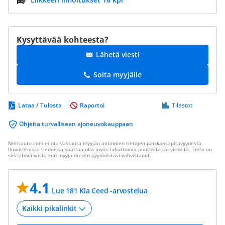
Kysyttävää kohteesta?
Lähetä viesti
Soita myyjälle
Lataa / Tulosta
Raportoi
Tilastot
Ohjeita turvalliseen ajoneuvokauppaan
Nettiauto.com ei ota vastuuta myyjän antamien tietojen paikkansapitävyydestä.
Ilmoitetuissa tiedoissa saattaa olla myös tahattomia puutteita tai virheitä. Tieto on
siis sitova vasta kun myyjä on sen pyynnöstäsi vahvistanut.
4.1
Lue 181 Kia Ceed -arvostelua