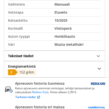
Vaihteisto
Manuaali
Vetotapa
Etuveto
Katsastettu
10/2025
Korimalli
Viistoperä
Auton tyyppi
Henkilöauto
Väri
Musta metalliväri
Tekniset tiedot
Energiamerkintä
E
152 g/km
Ajoneuvon historia Suomessa
Katso ajoneuvon aiemmat omistajat, tehdyt katsastukset ja
vakuutukset
Rekkari.fistä
. Hinta alkaen 2,90 €.
Tarkista tiedot
Ajoneuvon historia eri maissa