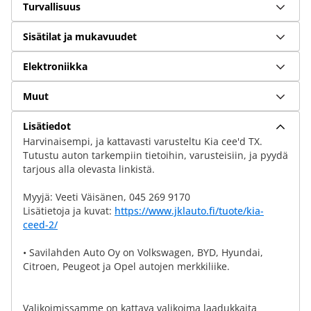
Turvallisuus
Sisätilat ja mukavuudet
Elektroniikka
Muut
Lisätiedot
Harvinaisempi, ja kattavasti varusteltu Kia cee'd TX.
Tutustu auton tarkempiin tietoihin, varusteisiin, ja pyydä
tarjous alla olevasta linkistä.
Myyjä: Veeti Väisänen, 045 269 9170
Lisätietoja ja kuvat:
https://www.jklauto.fi/tuote/kia-
ceed-2/
• Savilahden Auto Oy on Volkswagen, BYD, Hyundai,
Citroen, Peugeot ja Opel autojen merkkiliike.
Valikoimissamme on kattava valikoima laadukkaita