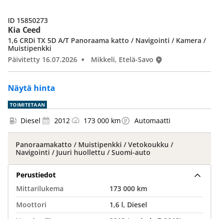
ID 15850273
Kia Ceed
1,6 CRDi TX 5D A/T Panoraama katto / Navigointi / Kamera /
Muistipenkki
Päivitetty 16.07.2026
Mikkeli, Etelä-Savo
Näytä hinta
TOIMITETAAN
Diesel
2012
173 000 km
Automaatti
Panoraamakatto / Muistipenkki / Vetokoukku /
Navigointi / Juuri huollettu / Suomi-auto
Perustiedot
Mittarilukema
173 000 km
Moottori
1,6 l, Diesel