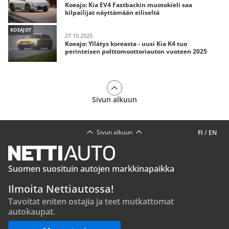
Koeajo: Kia EV4 Fastbackin muotokieli saa
kilpailijat näyttämään eiliseltä
KOEAJOT
27.10.2025
Koeajo: Yllätys koreasta - uusi Kia K4 tuo
perinteisen polttomoottoriauton vuoteen 2025
Sivun alkuun
Sivun alkuun
FI
/
EN
Suomen suosituin autojen markkinapaikka
Ilmoita Nettiautossa!
Tavoitat eniten ostajia ja teet mutkattomat
autokaupat.