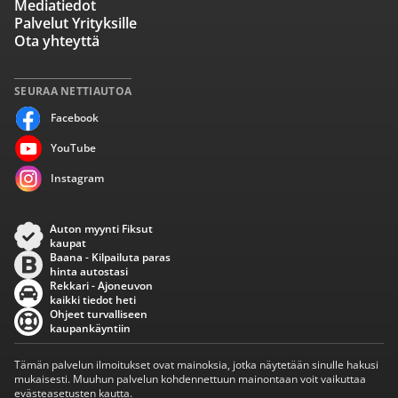
Mediatiedot
Palvelut Yrityksille
Ota yhteyttä
SEURAA NETTIAUTOA
Facebook
YouTube
Instagram
Auton myynti Fiksut
kaupat
Baana - Kilpailuta paras
hinta autostasi
Rekkari - Ajoneuvon
kaikki tiedot heti
Ohjeet turvalliseen
kaupankäyntiin
Tämän palvelun ilmoitukset ovat mainoksia, jotka näytetään sinulle hakusi
mukaisesti. Muuhun palvelun kohdennettuun mainontaan voit vaikuttaa
evästeasetusten kautta.