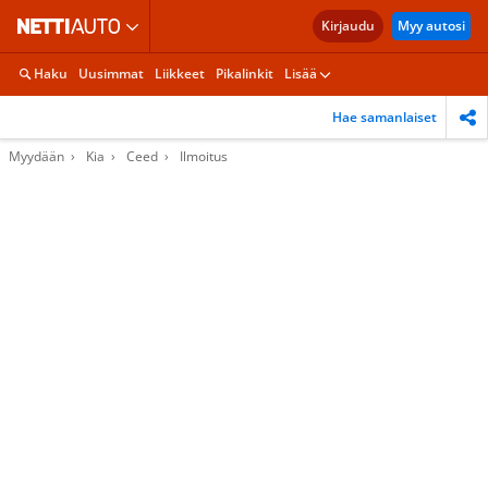
Kirjaudu
Myy autosi
Haku
Uusimmat
Liikkeet
Pikalinkit
Lisää
Hae samanlaiset
Myydään
Kia
Ceed
Ilmoitus