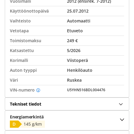
Vuosimalli
2012 (ensirek. 7-2012)
Käyttöönottopäivä
25.07.2012
Vaihteisto
Automaatti
Vetotapa
Etuveto
Toimistomaksu
249 €
Katsastettu
5/2026
Korimalli
Viistoperä
Auton tyyppi
Henkilöauto
Väri
Ruskea
VIN-numero
U5YHN516BDL004476
Tekniset tiedot
Energiamerkintä
D
145 g/km