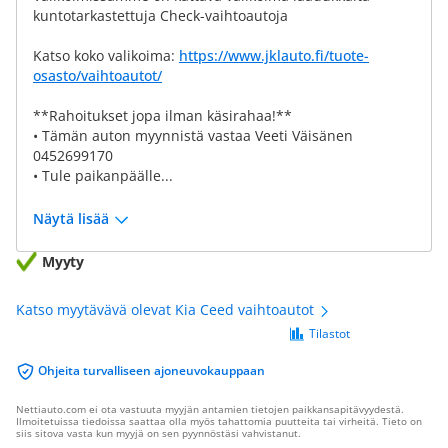
kuntotarkastettuja Check-vaihtoautoja
Katso koko valikoima:
https://www.jklauto.fi/tuote-
osasto/vaihtoautot/
**Rahoitukset jopa ilman käsirahaa!**
• Tämän auton myynnistä vastaa Veeti Väisänen
0452699170
• Tule paikanpäälle...
Näytä lisää
Myyty
Katso myytävävä olevat Kia Ceed vaihtoautot
Tilastot
Ohjeita turvalliseen ajoneuvokauppaan
Nettiauto.com ei ota vastuuta myyjän antamien tietojen paikkansapitävyydestä.
Ilmoitetuissa tiedoissa saattaa olla myös tahattomia puutteita tai virheitä. Tieto on
siis sitova vasta kun myyjä on sen pyynnöstäsi vahvistanut.