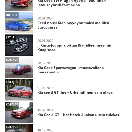
Kia Ceed SW Plug-in Hybrid - edullinen
lataushybridi farmarina
UUTISET
30.01.2020
Ceed nousi Kian myydyimmäksi malliksi
Euroopassa
JUTUT
20.01.2020
J. Rinta-Jouppi aloittaa Kia-jälleenmyynnin
Kuopiossa
KOEAJOT
28.12.2018
Kia Ceed Sportswagon - muotovaliona
markkinalle
KOEAJOT
01.02.2016
Kia cee’d GT line – Urheilullinen vain ulkoa
KOEAJOT
15.09.2014
Kia Cee'd GT – Hot Hatch -luokan uusin tulokas
KOEAJOT
18.12.2025