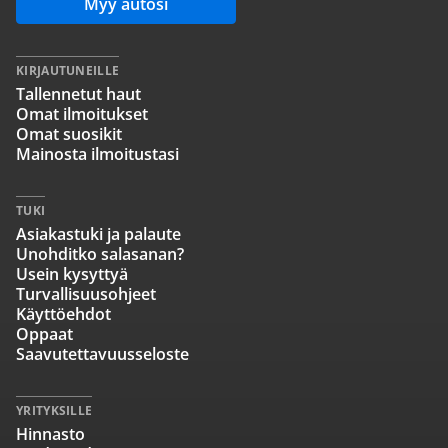
Myy autosi
KIRJAUTUNEILLE
Tallennetut haut
Omat ilmoitukset
Omat suosikit
Mainosta ilmoitustasi
TUKI
Asiakastuki ja palaute
Unohditko salasanan?
Usein kysyttyä
Turvallisuusohjeet
Käyttöehdot
Oppaat
Saavutettavuusseloste
YRITYKSILLE
Hinnasto