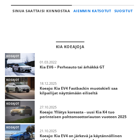
SINUA SAATTAISI KIINNOSTAA
AIEMMIN KATSOTUT
SUOSITUT
KIA KOEAJOJA
KOEAJOT
01.03.2022
Kia EV6 – Perheauto tai ärhäkkä GT
KOEAJOT
18.12.2025
Koeajo: Kia EV4 Fastbackin muotokieli saa
kilpailijat näyttämään eiliseltä
KOEAJOT
27.10.2025
Koeajo: Yllätys koreasta - uusi Kia K4 tuo
perinteisen polttomoottoriauton vuoteen 2025
KOEAJOT
21.10.2025
Koeajo: Kia EV4 on järkevä ja käytännöllinen