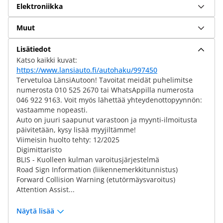
Elektroniikka
Muut
Lisätiedot
Katso kaikki kuvat:
https://www.lansiauto.fi/autohaku/997450
Tervetuloa LänsiAutoon! Tavoitat meidät puhelimitse
numerosta 010 525 2670 tai WhatsAppilla numerosta
046 922 9163. Voit myös lähettää yhteydenottopyynnön:
vastaamme nopeasti.
Auto on juuri saapunut varastoon ja myynti-ilmoitusta
päivitetään, kysy lisää myyjiltämme!
Viimeisin huolto tehty: 12/2025
Digimittaristo
BLIS - Kuolleen kulman varoitusjärjestelmä
Road Sign Information (liikennemerkkitunnistus)
Forward Collision Warning (etutörmäysvaroitus)
Attention Assist...
Näytä lisää