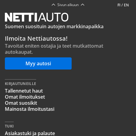
Sivun alkuun
FI
/
EN
Suomen suosituin autojen markkinapaikka
Ilmoita Nettiautossa!
Tavoitat eniten ostajia ja teet mutkattomat
autokaupat.
Myy autosi
KIRJAUTUNEILLE
Tallennetut haut
Omat ilmoitukset
Omat suosikit
Mainosta ilmoitustasi
TUKI
Asiakastuki ja palaute