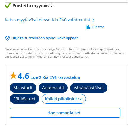
Poistettu myynnistä
Katso myytävävä olevat Kia EV6 vaihtoautot
Tilastot
Ohjeita turvalliseen ajoneuvokauppaan
Nettiauto.com ei ota vastuuta myyjän antamien tietojen paikkansapitävyydestä.
Ilmoitetuissa tiedoissa saattaa olla myös tahattomia puutteita tai virheitä. Tieto on
siis sitova vasta kun myyjä on sen pyynnöstäsi vahvistanut.
4.6
Lue 2 Kia EV6 -arvostelua
Maasturit
Automaatit
Vähäpäästöiset
Sähköautot
Hae samanlaiset