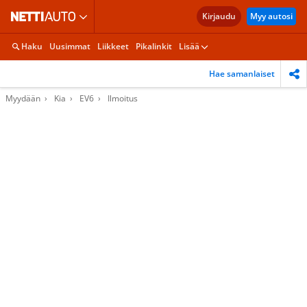
Kirjaudu
Myy autosi
Haku
Uusimmat
Liikkeet
Pikalinkit
Lisää
Hae samanlaiset
Myydään
Kia
EV6
Ilmoitus