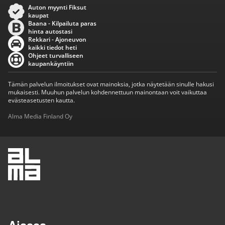
Auton myynti Fiksut
kaupat
Baana - Kilpailuta paras
hinta autostasi
Rekkari - Ajoneuvon
kaikki tiedot heti
Ohjeet turvalliseen
kaupankäyntiin
Tämän palvelun ilmoitukset ovat mainoksia, jotka näytetään sinulle hakusi
mukaisesti. Muuhun palvelun kohdennettuun mainontaan voit vaikuttaa
evästeasetusten kautta.
Alma Media Finland Oy