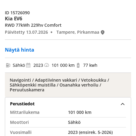
ID 15726090
Kia EV6
RWD 77kWh 229hv Comfort
Päivitetty 13.07.2026
Tampere, Pirkanmaa
Näytä hinta
Sähkö
2023
101 000 km
77 kwh
Navigointi / Adaptiivinen vakkari / Vetokoukku /
Sähköpenkki muistilla / Osanahka verhoilu /
Peruutuskamera
Perustiedot
Mittarilukema
101 000 km
Moottori
Sähkö
Vuosimalli
2023 (ensirek. 5-2026)