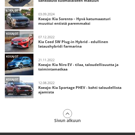
sähköauto suomalaiseen makuun
KOEAJOT
03.09.2024
Koeajo: Kia Sorento – Hyvä katumaasturi
muuttui entistä paremmaksi
KOEAJOT
07.12.2022
Kia Ceed SW Plug-in Hybrid - edullinen
lataushybridi farmarina
KOEAJOT
21.11.2022
Koeajo: Kia Niro EV - tilaa, taloudellisuutta ja
toimintamatkaa
KOEAJOT
12.08.2022
Koeajo: Kia Sportage PHEV - kohti taloudellista
ajamista
Sivun alkuun