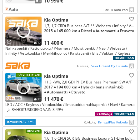
10 990 €
3
Pori, K-auto Pori
Kia Optima
1,7, 1,7 CRDi Business A/T ** Webasto / Infinity / Vetokoukku / Nahkapenkit / Kattoluukku / P-kamera / Muistipenkki / Navi **
2015
● 145 000 km
● Diesel
● Automaatti
● Etuveto
11 400 €
32
Nahkapenkit / Kattoluukku / P-kamera / Muistipenkki / Navi / Webasto /
Infinity / Vetokoukku / Merkkihuollot / Kaistavahti / Blis / Vakkari / Keyless /
Ilmastoidut penkit / Lohkolämmitin ja sisäpistok
TOIMITETAAN
Tuusula,
Saka Finland Oy Tuusula
PÄIVITETTY 72H
Kia Optima
11.3 kWh, 2,0 GDI PHEV Business Premium SW A/T
2017
● 194 000 km
● Hybridi (bensiini/sähkö)
● Automaatti
● Etuveto
11 470 €
32
LED / ACC / Keyless / Vetokoukku / Ilmastoidut nahkapenkit / Navi / Kamera
- Ja RAHOITUSKORKO VAIN 3,49%
KAMPANJA
TOIMITETAAN
Kokkola,
KymppiPlus Kokkola
UUSI 72H
Kia Optima
1,6, 1,6 CRDi SCR ISG Business Luxury GT-Line Edition SW DCT A/T *** HYVIN HUOLLETTU! ***