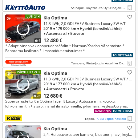
Seinäjoki, Käyttöauto Oy Seinäjoki Pohjankaari
UUSI 24H
Kia Optima
11.3 kWh, 2,0 GDI PHEV Business Luxury SW A/T
2019
● 179 000 km
● Hybridi (bensiini/sähkö)
● Automaatti
● Etuveto
12 480 €
4
* Adaptiivinen vakionopeudensäädin * Harman/Kardon Äänentoisto *
Panorama lasikatto * Ilmastoidut etuistuimet *
TOIMITETAAN
Tampere, Rinta-Joupin Autoliike Oy, Tampere
PÄIVITETTY 24H
Kia Optima
11.3 kWh, 2,0 GDI PHEV Business Luxury SW A/T / Vetokoukku / Lohkolämmitin / ACC / H&K / Muistipenkki / Ilmast. Nahat / Keyless
2019
● 177 000 km
● Hybridi (bensiini/sähkö)
● Automaatti
● Etuveto
12 680 €
28
Supervarusteltu Kia Optima facelift Luxury! Autossa mm. koukku,
lohkolämmitin + sisäp., nahat ilmastoinneilla, p-kamera, keylessGo yms.
KAMPANJA
TOIMITETAAN
Espoo,
KIESI Espoo Koskelo
Kia Optima
2,4, Huippuvarusteet kamera, bluetooth, navi, keyless, sähköpenkkit, isofix, xenon ja paljon muuta.