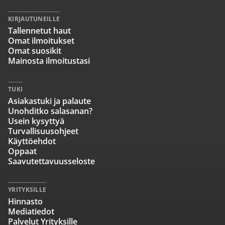
KIRJAUTUNEILLE
Tallennetut haut
Omat ilmoitukset
Omat suosikit
Mainosta ilmoitustasi
TUKI
Asiakastuki ja palaute
Unohditko salasanan?
Usein kysyttyä
Turvallisuusohjeet
Käyttöehdot
Oppaat
Saavutettavuusseloste
YRITYKSILLE
Hinnasto
Mediatiedot
Palvelut Yrityksille