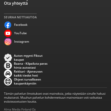
Ota yhteyttä
SEURAA NETTIAUTOA
Facebook
YouTube
Instagram
Auton myynti Fiksut
kaupat
Baana - Kilpailuta paras
hinta autostasi
Rekkari - Ajoneuvon
kaikki tiedot heti
Ohjeet turvalliseen
kaupankäyntiin
Tämän palvelun ilmoitukset ovat mainoksia, jotka näytetään sinulle hakusi
mukaisesti. Muuhun palvelun kohdennettuun mainontaan voit vaikuttaa
evästeasetusten kautta.
Alma Media Finland Oy