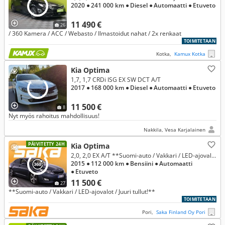
2020
● 241 000 km
● Diesel
● Automaatti
● Etuveto
11 490 €
26
/ 360 Kamera / ACC / Webasto / Ilmastoidut nahat / 2x renkaat
TOIMITETAAN
Kotka,
Kamux Kotka
Kia Optima
1,7, 1,7 CRDi ISG EX SW DCT A/T
2017
● 168 000 km
● Diesel
● Automaatti
● Etuveto
11 500 €
8
Nyt myös rahoitus mahdollisuus!
Nakkila, Vesa Karjalainen
PÄIVITETTY 24H
Kia Optima
2,0, 2,0 EX A/T **Suomi-auto / Vakkari / LED-ajovalot / Juuri tullut!**
2015
● 112 000 km
● Bensiini
● Automaatti
● Etuveto
11 500 €
27
**Suomi-auto / Vakkari / LED-ajovalot / Juuri tullut!**
TOIMITETAAN
Pori,
Saka Finland Oy Pori