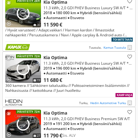
PÄIVITETTY 24H
Kia Optima
11.3 kWh, 2,0 GDI PHEV Business Luxury SW A/T * Juuri huollettu! *
2018
● 180 000 km
● Hybridi (bensiini/sähkö)
● Automaatti
● Etuveto
11 590 €
30
/ Hyvät varusteet! / Adapt.vakkari / Harman kardon / Ilmastoidut
nahkapenkit / Peruutuskamera / Navi / Apple carplay & Android auto /
Keyless //
TOIMITETAAN
Tuusula,
Kamux Tuusula
PÄIVITETTY 72H
Kia Optima
11.3 kWh, 2,0 GDI PHEV Business Luxury SW A/T *** Rahoitustarjous 3.99% (+kulut)
2019
● 196 000 km
● Hybridi (bensiini/sähkö)
● Automaatti
● Etuveto
11 680 €
19
360 kamera // Sähköinen takaluukku // Polttoainetoiminen lisälämmitin //
Nahkasisusta // kattoikkuna // Juuri huollettu
KAMPANJA
Turku,
Hedin Automotive Turku
PÄIVITETTY 72H
Kia Optima
11.3 kWh, 2,0 GDI PHEV Business Premium SW A/T
2019
● 191 200 km
● Hybridi (bensiini/sähkö)
● Automaatti
● Etuveto
11 790 €
Sis. ALV
27