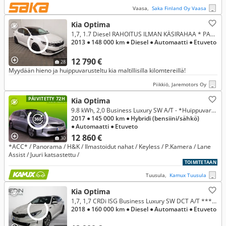
Vaasa,
Saka Finland Oy Vaasa
Kia Optima
1,7, 1.7 Diesel RAHOITUS ILMAN KÄSIRAHAA * PANORAMA * VAKKARI * NAHAT * NAVI * ÄÄNENTOISTO * ERIKOISVANTEET * WEBASTO *
2013
● 148 000 km
● Diesel
● Automaatti
● Etuveto
12 790 €
28
Myydään hieno ja huippuvarusteltu kia maltillisilla kilomtereillä!
Piikkiö, Jaremotors Oy
PÄIVITETTY 72H
Kia Optima
9.8 kWh, 2,0 Business Luxury SW A/T - *Huippuvarusteet*
2017
● 145 000 km
● Hybridi (bensiini/sähkö)
● Automaatti
● Etuveto
12 860 €
30
*ACC* / Panorama / H&K / Ilmastoidut nahat / Keyless / P.Kamera / Lane
Assist / Juuri katsastettu /
TOIMITETAAN
Tuusula,
Kamux Tuusula
Kia Optima
1,7, 1,7 CRDi ISG Business Luxury SW DCT A/T *** Rahoitustarjous 3.99% (+kulut)
2018
● 160 000 km
● Diesel
● Automaatti
● Etuveto