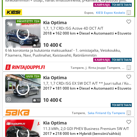
lohkolämmitin + sisäp., nahat ilmastoinneilla, p-kamera, keylessGo yms.
KAMPANJA
TOIMITETAAN
Espoo,
KIESI Espoo Koskelo
PÄIVITETTY 72H
Kia Optima
1,7, 1,7 CRDi ISG Active 4D DCT A/T
2018
● 162 000 km
● Diesel
● Automaatti
● Etuveto
10 400 €
24
6 kk korotonta ja kulutonta maksuaikaa! - 1. omistajalta, Vetokoukku,
P.kamera, Navi, Puolinahat, Kaistavahti, Ratinlämmitin
KAMPANJA
TOIMITETAAN
Tampere, J. Rinta-Jouppi Tampere, Lielahti
UUSI 72H
Kia Optima
1,7, 1,7 CRDi ISG EX SW DCT A/T ** Juuri tullut / Koukku / P-kamera / Vakkari **
2017
● 181 000 km
● Diesel
● Automaatti
● Etuveto
10 400 €
10
TOIMITETAAN
Tampere,
Saka Finland Oy Tampere
Kia Optima
11.3 kWh, 2,0 GDI PHEV Business Premium SW A/T
2017
● 218 000 km
● Hybridi (bensiini/sähkö)