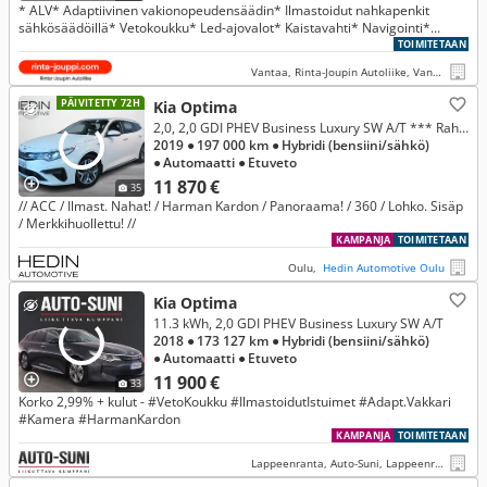
* ALV* Adaptiivinen vakionopeudensäädin* Ilmastoidut nahkapenkit
sähkösäädöillä* Vetokoukku* Led-ajovalot* Kaistavahti* Navigointi*
Peruutuskamera* CarPlay* Lohko- ja sisälämmitin*
TOIMITETAAN
Vantaa, Rinta-Joupin Autoliike, Vantaa Petikko
PÄIVITETTY 72H
Kia Optima
2,0, 2,0 GDI PHEV Business Luxury SW A/T *** Rahoitustarjous 3.99% (+kulut)
2019
● 197 000 km
● Hybridi (bensiini/sähkö)
● Automaatti
● Etuveto
11 870 €
35
// ACC / Ilmast. Nahat! / Harman Kardon / Panoraama! / 360 / Lohko. Sisäp
/ Merkkihuollettu! //
KAMPANJA
TOIMITETAAN
Oulu,
Hedin Automotive Oulu
Kia Optima
11.3 kWh, 2,0 GDI PHEV Business Luxury SW A/T
2018
● 173 127 km
● Hybridi (bensiini/sähkö)
● Automaatti
● Etuveto
11 900 €
33
Korko 2,99% + kulut - #VetoKoukku #IlmastoidutIstuimet #Adapt.Vakkari
#Kamera #HarmanKardon
KAMPANJA
TOIMITETAAN
Lappeenranta, Auto-Suni, Lappeenranta