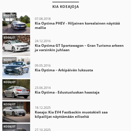
KIA KOEAJOJA
KOEAJOT
07.08.2018
Kia Optima PHEV - Hiljainen korealainen näyttää
mallia
KOEAJOT
24.12.2016
Kia Optima GT Sportswagon – Gran Turismo arkeen
ja varsinkin juhlaan
KOEAJOT
09.05.2016
Kia Optima – Arkipäivän luksusta
KOEAJOT
23.06.2014
Kia Optima - Edustusluokan haastaja
KOEAJOT
18.12.2025
Koeajo: Kia EV4 Fastbackin muotokieli saa
kilpailijat näyttämään eiliseltä
KOEAJOT
27.10.2025