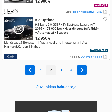
12 900 €
19
KAMPANJA
Turku,
Hedin Automotive Turku
Kia Optima
9.8 kWh, 2,0 GDI PHEV Business Luxury A/T
2016
● 178 000 km
● Hybridi (bensiini/sähkö)
● Automaatti
● Etuveto
12 950 €
37
Meiltä saat S-Bonusta! - | Vasta huollettu | Kattoikuna | Acc |
Harman&Kardon | Nahat |
TOIMITETAAN
Kokkola,
Automaa Kokkola
1
2
3
4
Muokkaa hakuehtoja