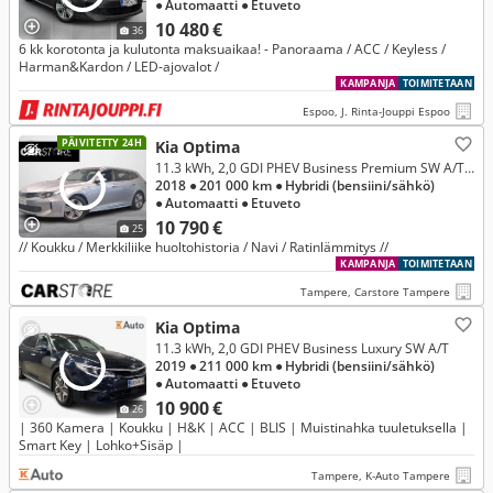
● Automaatti
● Etuveto
10 480 €
36
6 kk korotonta ja kulutonta maksuaikaa! - Panoraama / ACC / Keyless /
Harman&Kardon / LED-ajovalot /
KAMPANJA
TOIMITETAAN
Espoo, J. Rinta-Jouppi Espoo
PÄIVITETTY 24H
Kia Optima
11.3 kWh, 2,0 GDI PHEV Business Premium SW A/T *** Rahoitustarjous 3.99% (+kulut)
2018
● 201 000 km
● Hybridi (bensiini/sähkö)
● Automaatti
● Etuveto
10 790 €
25
// Koukku / Merkkiliike huoltohistoria / Navi / Ratinlämmitys //
KAMPANJA
TOIMITETAAN
Tampere, Carstore Tampere
Kia Optima
11.3 kWh, 2,0 GDI PHEV Business Luxury SW A/T
2019
● 211 000 km
● Hybridi (bensiini/sähkö)
● Automaatti
● Etuveto
10 900 €
26
| 360 Kamera | Koukku | H&K | ACC | BLIS | Muistinahka tuuletuksella |
Smart Key | Lohko+Sisäp |
Tampere, K-Auto Tampere