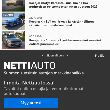
Koeajo: Yllätys koreasta - uusi Kia K4 tuo
perinteisen polttomoottoriauton vuoteen 2025
KOEAJOT
21.10.2025
Koeajo: Kia EV4 on järkevä ja käytännöllinen
sähköauto suomalaiseen makuun
KOEAJOT
03.09.2024
Koeajo: Kia Sorento – Hyvä katumaasturi muuttui
entistä paremmaksi
Sivun alkuun
FI
/
EN
Suomen suosituin autojen markkinapaikka
Ilmoita Nettiautossa!
Tavoitat eniten ostajia ja teet mutkattomat
autokaupat.
Myy autosi