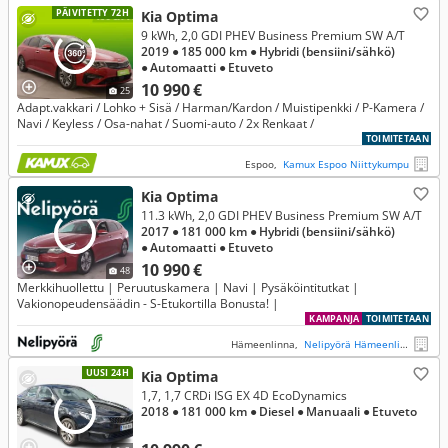
PÄIVITETTY 72H
Kia Optima
9 kWh, 2,0 GDI PHEV Business Premium SW A/T
2019
● 185 000 km
● Hybridi (bensiini/sähkö)
● Automaatti
● Etuveto
10 990 €
25
Adapt.vakkari / Lohko + Sisä / Harman/Kardon / Muistipenkki / P-Kamera /
Navi / Keyless / Osa-nahat / Suomi-auto / 2x Renkaat /
TOIMITETAAN
Espoo,
Kamux Espoo Niittykumpu
Kia Optima
11.3 kWh, 2,0 GDI PHEV Business Premium SW A/T
2017
● 181 000 km
● Hybridi (bensiini/sähkö)
● Automaatti
● Etuveto
10 990 €
48
Merkkihuollettu | Peruutuskamera | Navi | Pysäköintitutkat |
Vakionopeudensäädin - S-Etukortilla Bonusta! |
KAMPANJA
TOIMITETAAN
Hämeenlinna,
Nelipyörä Hämeenlinna
UUSI 24H
Kia Optima
1,7, 1,7 CRDi ISG EX 4D EcoDynamics
2018
● 181 000 km
● Diesel
● Manuaali
● Etuveto