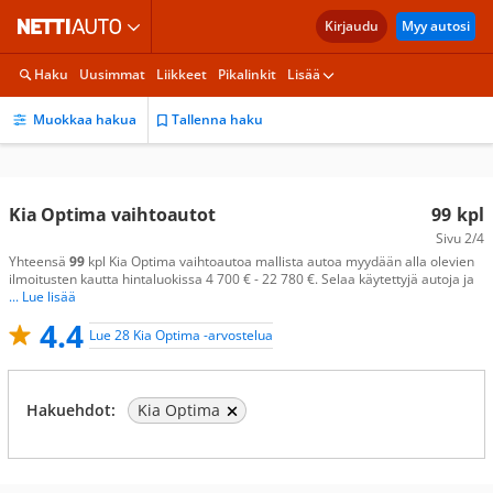
Kirjaudu
Myy autosi
Haku
Uusimmat
Liikkeet
Pikalinkit
Lisää
Muokkaa hakua
Tallenna haku
Kia Optima vaihtoautot
99
kpl
Sivu
2/4
Yhteensä
99
kpl Kia Optima vaihtoautoa mallista autoa myydään alla olevien
ilmoitusten kautta hintaluokissa 4 700 € - 22 780 €. Selaa käytettyjä autoja ja
... Lue lisää
4.4
Lue 28 Kia Optima -arvostelua
Hakuehdot:
Kia Optima