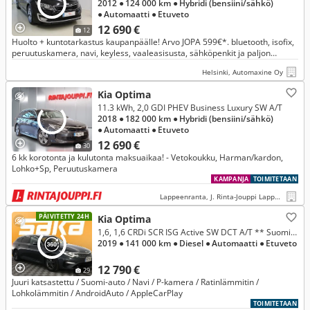
2012
● 124 000 km
● Hybridi (bensiini/sähkö)
● Automaatti
● Etuveto
12 690 €
12
Huolto + kuntotarkastus kaupanpäälle! Arvo JOPA 599€*. bluetooth, isofix,
peruutuskamera, navi, keyless, vaaleasisusta, sähköpenkit ja paljon
muuta.
Helsinki, Automaxine Oy
Kia Optima
11.3 kWh, 2,0 GDI PHEV Business Luxury SW A/T
2018
● 182 000 km
● Hybridi (bensiini/sähkö)
● Automaatti
● Etuveto
12 690 €
30
6 kk korotonta ja kulutonta maksuaikaa! - Vetokoukku, Harman/kardon,
Lohko+Sp, Peruutuskamera
KAMPANJA
TOIMITETAAN
Lappeenranta, J. Rinta-Jouppi Lappeenranta
PÄIVITETTY 24H
Kia Optima
1,6, 1,6 CRDi SCR ISG Active SW DCT A/T ** Suomi-auto / Navi / P-kamera / Ratinlämmitin / AndroidAuto / AppleCarPlay **
2019
● 141 000 km
● Diesel
● Automaatti
● Etuveto
12 790 €
29
Juuri katsastettu / Suomi-auto / Navi / P-kamera / Ratinlämmitin /
Lohkolämmitin / AndroidAuto / AppleCarPlay
TOIMITETAAN