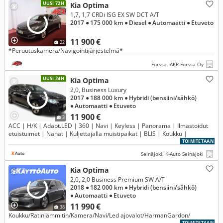
UUSI 72H
Kia Optima
1,7, 1,7 CRDi ISG EX SW DCT A/T
2017
● 175 000 km
● Diesel
● Automaatti
● Etuveto
11 900 €
22
*Peruutuskamera/Navigointijärjestelmä*
Forssa, AKR Forssa Oy
UUSI 24H
Kia Optima
2,0, Business Luxury
2017
● 188 000 km
● Hybridi (bensiini/sähkö)
● Automaatti
● Etuveto
11 900 €
3
ACC | H/K | Adapt.LED | 360 | Navi | Keyless | Panorama | Ilmastoidut
etuistuimet | Nahat | Kuljettajalla muistipaikat | BLIS | Koukku |
TOIMITETAAN
Seinäjoki, K-Auto Seinäjoki
Kia Optima
2,0, 2,0 Business Premium SW A/T
2018
● 182 000 km
● Hybridi (bensiini/sähkö)
● Automaatti
● Etuveto
11 990 €
38
Koukku/Ratinlämmitin/Kamera/Navi/Led ajovalot/HarmanGardon/
TOIMITETAAN