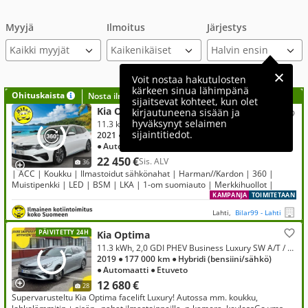
Myyjä
Ilmoitus
Järjestys
Kaikki myyjät
Voit nostaa hakutulosten
kärkeen sinua lähimpänä
Ohituskaista
Nosta ilmoituksesi tähän?
sijaitsevat kohteet, kun olet
Kia Optima
kirjautuneena sisään ja
hyväksynyt selaimen
11.3 kWh, 2,0 GDI PHEV Business Luxury SW A/T
sijaintitiedot.
2021
● 58 000 km
● Hybridi (bensiini/sähkö)
● Automaatti
● Etuveto
22 450 €
Sis. ALV
36
| ACC | Koukku | Ilmastoidut sähkönahat | Harman//Kardon | 360 |
Muistipenkki | LED | BSM | LKA | 1-om suomiauto | Merkkihuollot |
KAMPANJA
TOIMITETAAN
Lahti,
Bilar99 - Lahti
PÄIVITETTY 24H
Kia Optima
11.3 kWh, 2,0 GDI PHEV Business Luxury SW A/T / Vetokoukku / Lohkolämmitin / ACC / H&K / Muistipenkki / Ilmast. Nahat / Keyless
2019
● 177 000 km
● Hybridi (bensiini/sähkö)
● Automaatti
● Etuveto
12 680 €
28
Supervarusteltu Kia Optima facelift Luxury! Autossa mm. koukku,