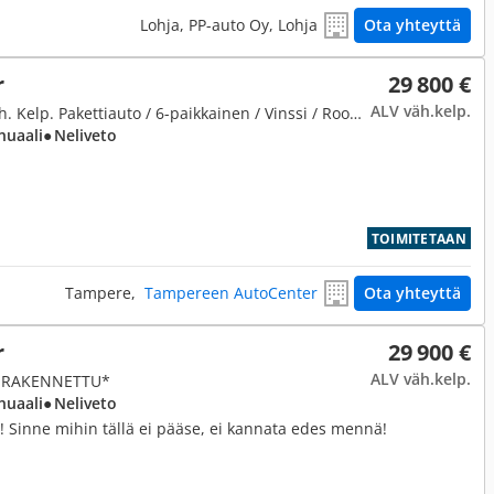
Lohja, PP-auto Oy, Lohja
Ota yhteyttä
r
29 800 €
ALV väh.kelp.
2,5, 3D DEFENDER 90 / ALV. Väh. Kelp. Pakettiauto / 6-paikkainen / Vinssi / Roof Rack / Webasto
nuaali
● Neliveto
TOIMITETAAN
Tampere,
Tampereen AutoCenter
Ota yhteyttä
r
29 900 €
ALV väh.kelp.
TI RAKENNETTU*
nuaali
● Neliveto
! Sinne mihin tällä ei pääse, ei kannata edes mennä!