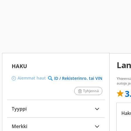
Lan
HAKU
Aiemmat haut
ID / Rekisterinro. tai VIN
Yhteens
autoja j
3
Tyhjennä
Tyyppi
Hak
Merkki