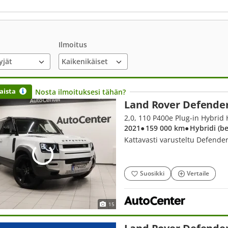
Ilmoitus
yjät
aista
Nosta ilmoituksesi tähän?
Land Rover Defende
2021
● 159 000 km
● Hybridi (b
Kattavasti varusteltu Defender
Suosikki
Vertaile
15