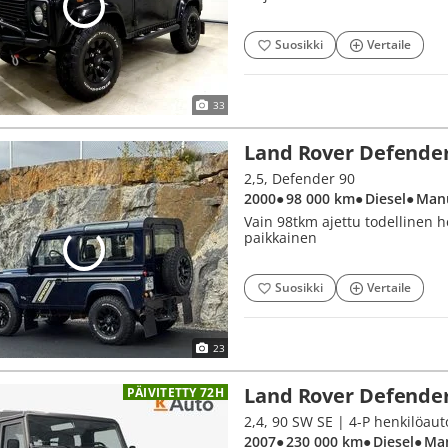
Suosikki
Vertaile
33
Land Rover Defende
2,5, Defender 90
2000
● 98 000 km
● Diesel
● Man
Vain 98tkm ajettu todellinen h
paikkainen
Suosikki
Vertaile
23
Land Rover Defende
PÄIVITETTY 72H
2007
● 230 000 km
● Diesel
● Ma