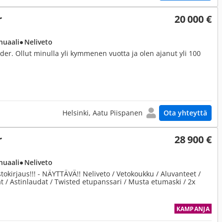
r
20 000 €
nuaali
● Neliveto
er. Ollut minulla yli kymmenen vuotta ja olen ajanut yli 100
Helsinki, Aatu Piispanen
Ota yhteyttä
r
28 900 €
nuaali
● Neliveto
okirjaus!!! - NÄYTTÄVÄ!! Neliveto / Vetokoukku / Aluvanteet /
t / Astinlaudat / Twisted etupanssari / Musta etumaski / 2x
KAMPANJA