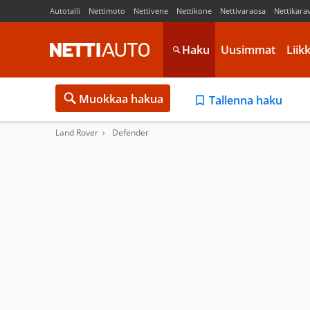
Autotalli
Nettimoto
Nettivene
Nettikone
Nettivaraosa
Nettikara
Haku
Uusimmat
Liik
Muokkaa hakua
Tallenna haku
Land Rover
Defender