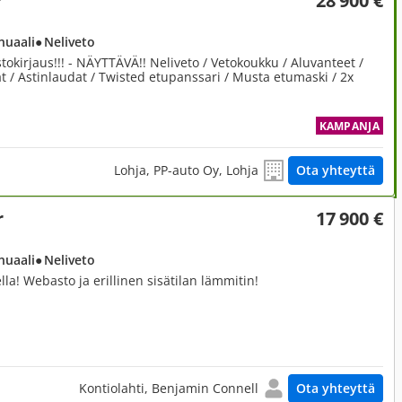
r
28 900 €
nuaali
● Neliveto
okirjaus!!! - NÄYTTÄVÄ!! Neliveto / Vetokoukku / Aluvanteet /
t / Astinlaudat / Twisted etupanssari / Musta etumaski / 2x
KAMPANJA
Lohja, PP-auto Oy, Lohja
Ota yhteyttä
r
17 900 €
nuaali
● Neliveto
la! Webasto ja erillinen sisätilan lämmitin!
Kontiolahti, Benjamin Connell
Ota yhteyttä