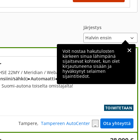
Järjestys
Voit nostaa hakutulosten
kärkeen sinua lähimpänä
sijaitsevat kohteet, kun olet
r
59 800 €
kirjautuneena sisään ja
hyväksynyt selaimen
2,0, 110 P400e Plug-in Hybrid HSE 22MY / Meridian / Webasto / 360-kamera / Panoraama / Sähköinen koukku
sijaintitiedot.
ensiini/sähkö)
● Automaatti
● Neliveto
 Suomi-autona toiselta omistajalta!
TOIMITETAAN
Tampere,
Tampereen AutoCenter
Ota yhteyttä