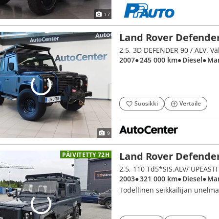
17
Land Rover Defende
2007
● 245 000 km
● Diesel
● Ma
Suosikki
Vertaile
9
Land Rover Defende
PÄIVITETTY 72H
2,5, 110 Td5*SIS.ALV/ UPEAS
2003
● 321 000 km
● Diesel
● Ma
Todellinen seikkailijan unelma