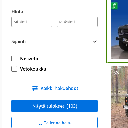
Hinta
Sijainti
Neliveto
Vetokoukku
Kaikki hakuehdot
Näytä tulokset
(103)
Tallenna haku