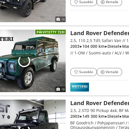
Suosikki
Vertaile
18
Land Rover Defende
PÄIVITETTY 72H
2,5, 110 2,5 Td5 Safari Van //
2003
● 104 000 km
● Diesel
● Ma
// 1-OM / Suomi-auto / ALV / W
Suosikki
Vertaile
18
Land Rover Defende
2003
● 149 300 km
● Diesel
● Ma
BF Goodrich / Pohjapanssari / 
Ohjausiskunvaimennin / Teräsp