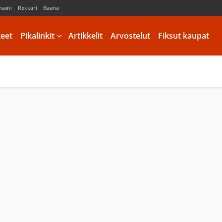
vaani
Rekkari
Baana
keet
Pikalinkit
Artikkelit
Arvostelut
Fiksut kaupat