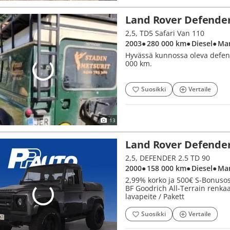
Land Rover Defende
2,5, TD5 Safari Van 110
2003
● 280 000 km
● Diesel
● Ma
Hyvässä kunnossa oleva defend
000 km.
Suosikki
Vertaile
13
Land Rover Defende
2,5, DEFENDER 2.5 TD 90
2000
● 158 000 km
● Diesel
● Ma
2,99% korko ja 500€ S-Bonusost
BF Goodrich All-Terrain renkaa
lavapeite / Pakett
Suosikki
Vertaile