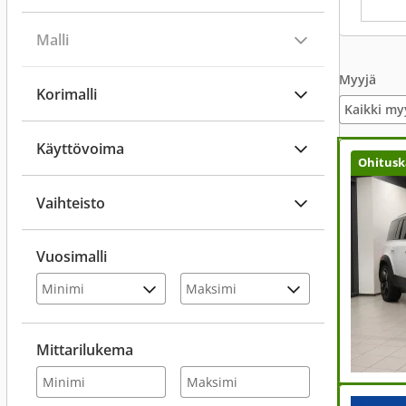
Malli
Myyjä
Korimalli
Kaikki my
Käyttövoima
Ohitusk
Vaihteisto
Vuosimalli
Mittarilukema