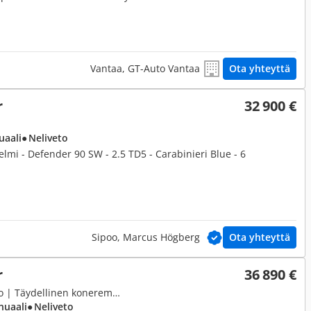
Vantaa, GT-Auto Vantaa
Ota yhteyttä
r
32 900 €
uaali
● Neliveto
elmi - Defender 90 SW - 2.5 TD5 - Carabinieri Blue - 6
Sipoo, Marcus Högberg
Ota yhteyttä
r
36 890 €
2,4, 90 SW SE | 4-P henkilöauto | Täydellinen koneremontti tehty 10tkm sitten |
nuaali
● Neliveto