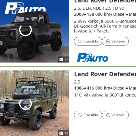
Land Rover Defende
2,5, DEFENDER 2.5 TD 90
2000
● 158 000 km
● Diesel
● Ma
2,99% korko ja 500€ S-Bonusost
BF Goodrich All-Terrain renkaa
lavapeite / Pakett
Suosikki
Vertaile
17
Land Rover Defende
2,5
1986
● 416 000 km
● Diesel
● Ma
110, väkivahvalla 300Tdi koneel
Suosikki
Vertaile
24