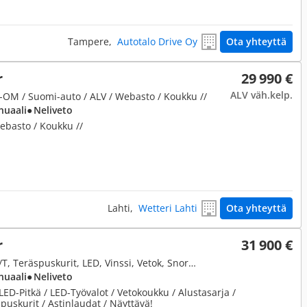
Tampere,
Autotalo Drive Oy
Ota yhteyttä
r
29 990 €
ALV väh.kelp.
 1-OM / Suomi-auto / ALV / Webasto / Koukku //
nuaali
● Neliveto
ebasto / Koukku //
Lahti,
Wetteri Lahti
Ota yhteyttä
r
31 900 €
2,5, 2.5TD 90 Pickup 4x4, BF M/T, Teräspuskurit, LED, Vinssi, Vetok, Snorkkeli, Röyhkeän ulkonäön omaava harvinaisuus!
nuaali
● Neliveto
LED-Pitkä / LED-Työvalot / Vetokoukku / Alustasarja /
uskurit / Astinlaudat / Näyttävä!