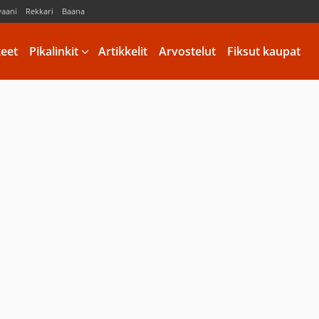
vaani
Rekkari
Baana
keet
Pikalinkit
Artikkelit
Arvostelut
Fiksut kaupat