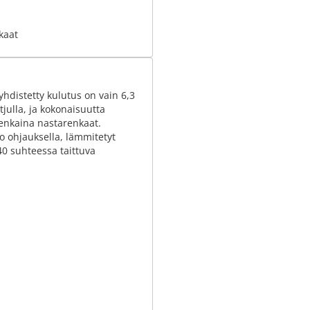
kaat
yhdistetty kulutus on vain 6,3
tjulla, ja kokonaisuutta
renkaina nastarenkaat.
o ohjauksella, lämmitetyt
40 suhteessa taittuva