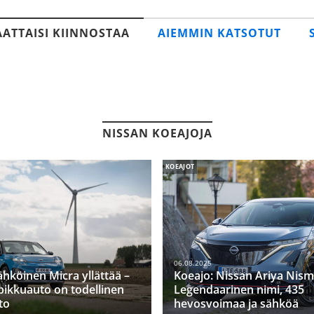
AATTAISI KIINNOSTAA
AIEMMIN KATSOTUT
NISSAN KOEAJOJA
KOEAJOT
06.08.2025
ähköinen Micra yllättää –
Koeajo: Nissan Ariya Nism
pikkuauto on todellinen
Legendaarinen nimi, 435
to
hevosvoimaa ja sähköä