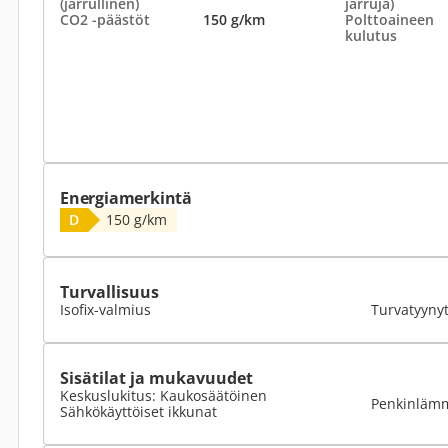
(jarrullinen)
jarruja)
CO2 -päästöt
150 g/km
Polttoaineen
kulutus
Energiamerkintä
D
150 g/km
Turvallisuus
Isofix-valmius
Turvatyyny
Sisätilat ja mukavuudet
Keskuslukitus: Kaukosäätöinen
Penkinlämm
Sähkökäyttöiset ikkunat