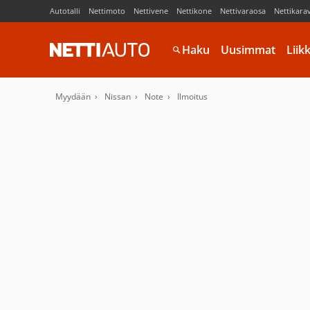
Autotalli
Nettimoto
Nettivene
Nettikone
Nettivaraosa
Nettikara
Haku
Uusimmat
Liik
Myydään
Nissan
Note
Ilmoitus