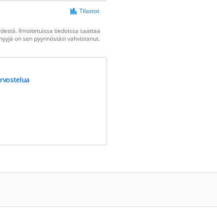
Tilastot
estä. Ilmoitetuissa tiedoissa saattaa
n myyjä on sen pyynnöstäsi vahvistanut.
rvostelua