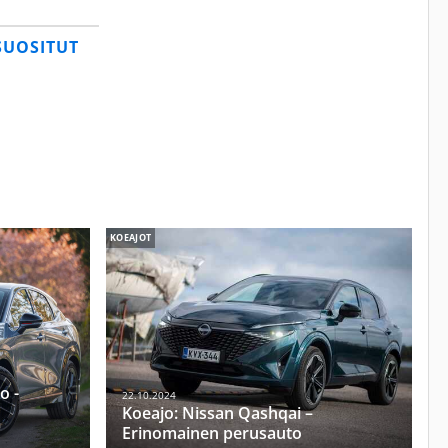
SUOSITUT
KOEAJOT
o -
22.10.2024
Koeajo: Nissan Qashqai –
Erinomainen perusauto