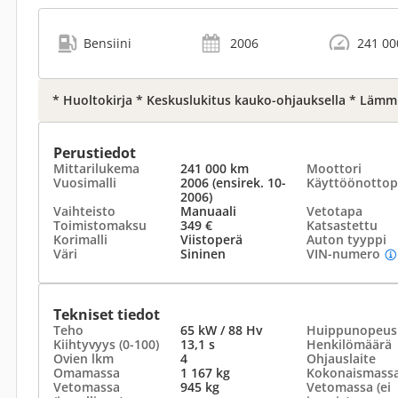
Bensiini
2006
241 00
* Huoltokirja * Keskuslukitus kauko-ohjauksella * Lämmi
Perustiedot
Mittarilukema
241 000 km
Moottori
Vuosimalli
2006 (ensirek. 10-
Käyttöönottop
2006)
Vaihteisto
Manuaali
Vetotapa
Toimistomaksu
349 €
Katsastettu
Korimalli
Viistoperä
Auton tyyppi
Väri
Sininen
VIN-numero
Tekniset tiedot
Teho
65 kW / 88 Hv
Huippunopeus
Kiihtyvyys (0-100)
13,1 s
Henkilömäärä
Ovien lkm
4
Ohjauslaite
Omamassa
1 167 kg
Kokonaismass
Vetomassa
945 kg
Vetomassa (ei