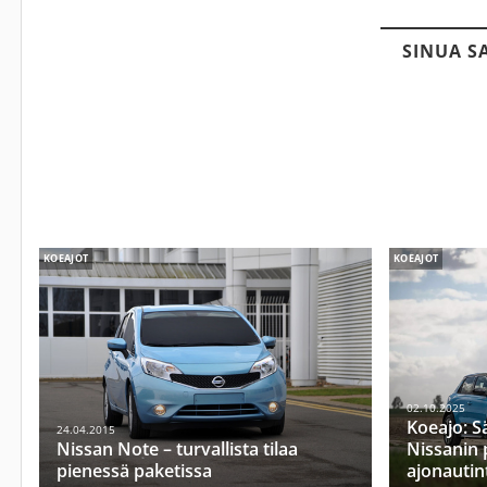
SINUA S
KOEAJOT
KOEAJOT
02.10.2025
Koeajo: S
24.04.2015
Nissan Note – turvallista tilaa
Nissanin 
pienessä paketissa
ajonautin