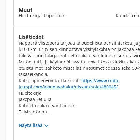
Muut
Huoltokirja: Paperinen
Kahdet ren
Lisätiedot
Näppärä viistoperä tarjoaa taloudellista bensiiniarkea, ja 
l/100 km. Erityisen kiinnostava yksityiskohta on jakopää ke
tukevat huoltokirja, kahdet renkaat vanteineen sekä talvi
Mukavuutta ja käytännöllisyyttä tuovat keskuslukitus kauk
etuistuimet, sähkötoimiset lasinnostimet edessä sekä 60/
takaselkänoja.
Katso ajoneuvon kaikki kuvat:
https://www.rinta-
jouppi.com/ajoneuvohaku/nissan/note/480045/
Huoltokirja
Jakopää ketjulla
Kahdet renkaat vanteineen
Talvirenkaina...
Näytä lisää