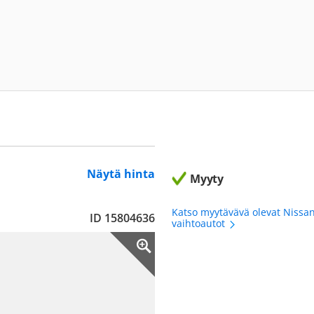
Näytä hinta
Myyty
Katso myytävävä olevat Nissa
ID 15804636
vaihtoautot