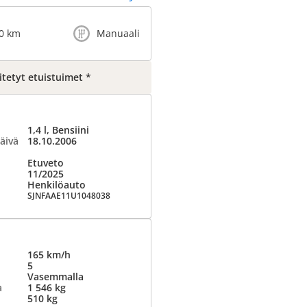
0 km
Manuaali
tetyt etuistuimet *
1,4 l, Bensiini
äivä
18.10.2006
Etuveto
11/2025
Henkilöauto
SJNFAAE11U1048038
165 km/h
5
Vasemmalla
a
1 546 kg
510 kg