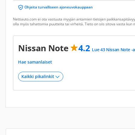
Ohjeita turvalliseen ajoneuvokauppaan
Nettiauto.com ei ota vastuuta myyjän antamien tietojen paikkansapitävyyd
olla myös tahattomia puutteita tai virheitä. Tieto on siis sitova vasta ku
Nissan Note
4.2
Lue 43 Nissan Note -a
Hae samanlaiset