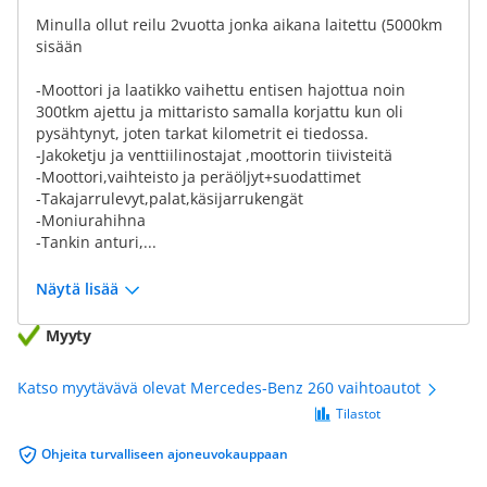
Minulla ollut reilu 2vuotta jonka aikana laitettu (5000km
sisään
-Moottori ja laatikko vaihettu entisen hajottua noin
300tkm ajettu ja mittaristo samalla korjattu kun oli
pysähtynyt, joten tarkat kilometrit ei tiedossa.
-Jakoketju ja venttiilinostajat ,moottorin tiivisteitä
-Moottori,vaihteisto ja peräöljyt+suodattimet
-Takajarrulevyt,palat,käsijarrukengät
-Moniurahihna
-Tankin anturi,...
Näytä lisää
Myyty
Katso myytävävä olevat Mercedes-Benz 260 vaihtoautot
Tilastot
Ohjeita turvalliseen ajoneuvokauppaan