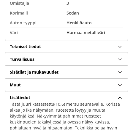
Omistajia
3
Korimalli
Sedan
Auton tyyppi
Henkilöauto
Väri
Harmaa metalliväri
Tekniset tiedot
Turvallisuus
Sisätilat ja mukavuudet
Muut
Lisätiedot
Tästä juuri katsastettu(10.6) mersu seuraavalle. Korissa
alkaa jo ikä näkymään, ruostetta löytyy ja muuta
käytönjälkeä. Näkyvimmät pahimmat ruosteet
kuskinpuolen takakyljessä ja ovessa näkyy kuvissa,
pohjaltaan hyvä ja hitsaamaton. Tekniikka pelaa hyvin