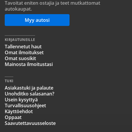
Tavoitat eniten ostajia ja teet mutkattomat
autokaupat.
Myy autosi
KIRJAUTUNEILLE
Tallennetut haut
Omat ilmoitukset
Omat suosikit
Mainosta ilmoitustasi
TUKI
Asiakastuki ja palaute
Unohditko salasanan?
Usein kysyttyä
Turvallisuusohjeet
Käyttöehdot
Oppaat
Saavutettavuusseloste