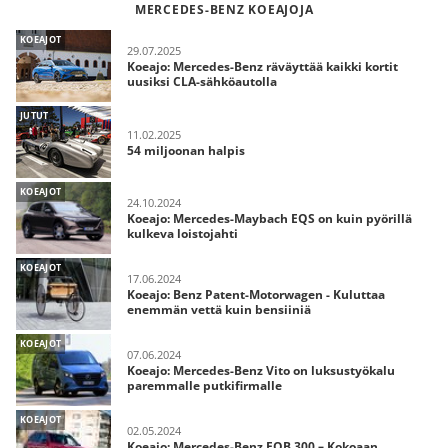
MERCEDES-BENZ KOEAJOJA
KOEAJOT
29.07.2025
Koeajo: Mercedes-Benz räväyttää kaikki kortit
uusiksi CLA-sähköautolla
JUTUT
11.02.2025
54 miljoonan halpis
KOEAJOT
24.10.2024
Koeajo: Mercedes-Maybach EQS on kuin pyörillä
kulkeva loistojahti
KOEAJOT
17.06.2024
Koeajo: Benz Patent-Motorwagen - Kuluttaa
enemmän vettä kuin bensiiniä
KOEAJOT
07.06.2024
Koeajo: Mercedes-Benz Vito on luksustyökalu
paremmalle putkifirmalle
KOEAJOT
02.05.2024
Koeajo: Mercedes-Benz EQB 300 – Kokoaan