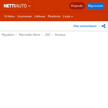
Kirjaudu
Myy autosi
Haku
Uusimmat
Liikkeet
Pikalinkit
Lisää
Hae samanlaiset
Myydään
Mercedes-Benz
260
Ilmoitus