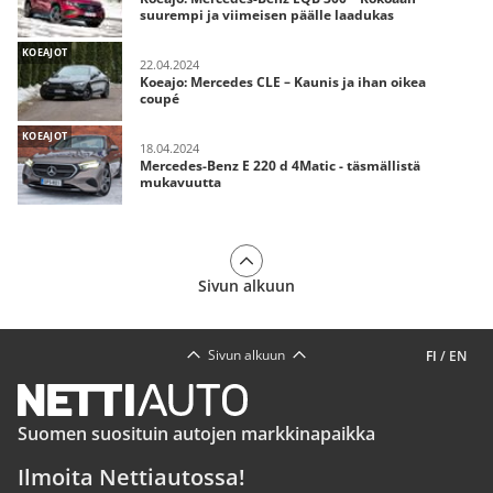
suurempi ja viimeisen päälle laadukas
KOEAJOT
22.04.2024
Koeajo: Mercedes CLE – Kaunis ja ihan oikea
coupé
KOEAJOT
18.04.2024
Mercedes-Benz E 220 d 4Matic - täsmällistä
mukavuutta
Sivun alkuun
Sivun alkuun
FI
/
EN
Suomen suosituin autojen markkinapaikka
Ilmoita Nettiautossa!