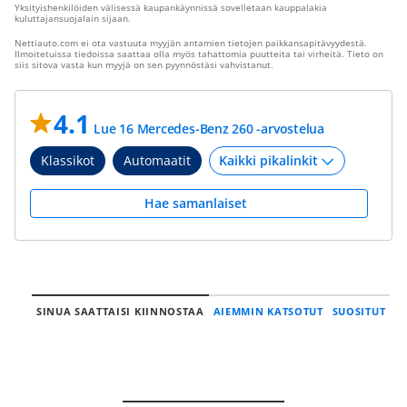
Yksityishenkilöiden välisessä kaupankäynnissä sovelletaan kauppalakia
kuluttajansuojalain sijaan.
Nettiauto.com ei ota vastuuta myyjän antamien tietojen paikkansapitävyydestä.
Ilmoitetuissa tiedoissa saattaa olla myös tahattomia puutteita tai virheitä. Tieto on
siis sitova vasta kun myyjä on sen pyynnöstäsi vahvistanut.
4.1
Lue 16 Mercedes-Benz 260 -arvostelua
Klassikot
Automaatit
Hae samanlaiset
SINUA SAATTAISI KIINNOSTAA
AIEMMIN KATSOTUT
SUOSITUT