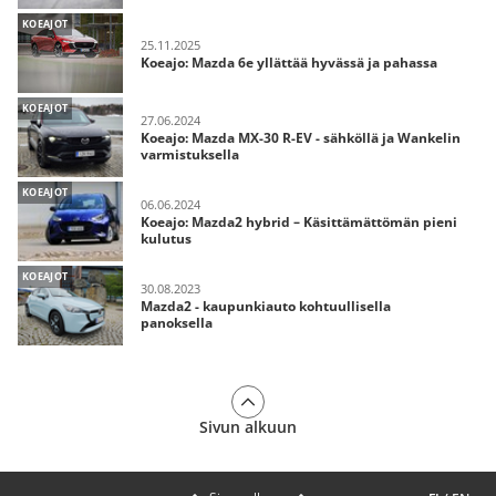
KOEAJOT
25.11.2025
Koeajo: Mazda 6e yllättää hyvässä ja pahassa
KOEAJOT
27.06.2024
Koeajo: Mazda MX-30 R-EV - sähköllä ja Wankelin
varmistuksella
KOEAJOT
06.06.2024
Koeajo: Mazda2 hybrid – Käsittämättömän pieni
kulutus
KOEAJOT
30.08.2023
Mazda2 - kaupunkiauto kohtuullisella
panoksella
Sivun alkuun