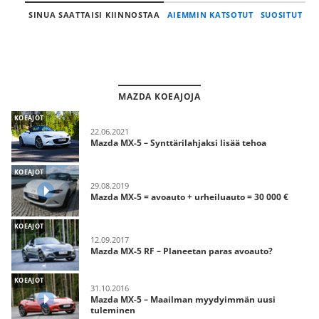
SINUA SAATTAISI KIINNOSTAA
AIEMMIN KATSOTUT
SUOSITUT
MAZDA KOEAJOJA
KOEAJOT
22.06.2021
Mazda MX-5 – Synttärilahjaksi lisää tehoa
KOEAJOT
29.08.2019
Mazda MX-5 = avoauto + urheiluauto = 30 000 €
KOEAJOT
12.09.2017
Mazda MX-5 RF – Planeetan paras avoauto?
KOEAJOT
31.10.2016
Mazda MX-5 – Maailman myydyimmän uusi
tuleminen