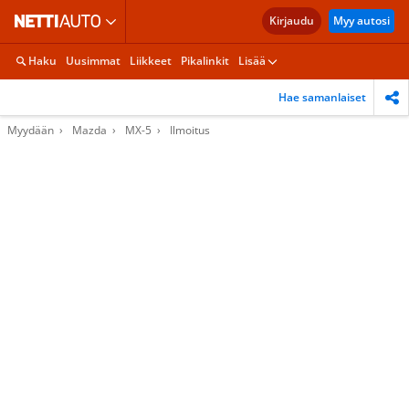
Kirjaudu
Myy autosi
Haku
Uusimmat
Liikkeet
Pikalinkit
Lisää
Hae samanlaiset
Myydään
Mazda
MX-5
Ilmoitus