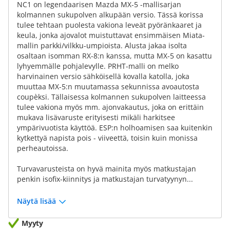
NC1 on legendaarisen Mazda MX-5 -mallisarjan
kolmannen sukupolven alkupään versio. Tässä korissa
tulee tehtaan puolesta vakiona leveät pyöränkaaret ja
keula, jonka ajovalot muistuttavat ensimmäisen Miata-
mallin parkki/vilkku-umpioista. Alusta jakaa isolta
osaltaan isomman RX-8:n kanssa, mutta MX-5 on kasattu
lyhyemmälle pohjalevylle. PRHT-malli on melko
harvinainen versio sähköisellä kovalla katolla, joka
muuttaa MX-5:n muutamassa sekunnissa avoautosta
coupèksi. Tällaisessa kolmannen sukupolven laitteessa
tulee vakiona myös mm. ajonvakautus, joka on erittäin
mukava lisävaruste erityisesti mikäli harkitsee
ympärivuotista käyttöä. ESP:n holhoamisen saa kuitenkin
kytkettyä napista pois - viiveettä, toisin kuin monissa
perheautoissa.
Turvavarusteista on hyvä mainita myös matkustajan
penkin isofix-kiinnitys ja matkustajan turvatyynyn...
Näytä lisää
Myyty