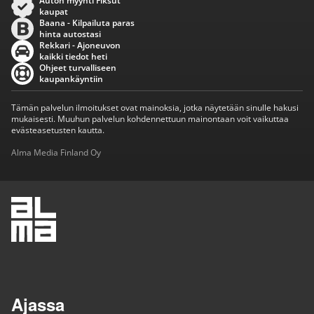
Auton myynti Fiksut
kaupat
Baana - Kilpailuta paras
hinta autostasi
Rekkari - Ajoneuvon
kaikki tiedot heti
Ohjeet turvalliseen
kaupankäyntiin
Tämän palvelun ilmoitukset ovat mainoksia, jotka näytetään sinulle hakusi
mukaisesti. Muuhun palvelun kohdennettuun mainontaan voit vaikuttaa
evästeasetusten kautta.
Alma Media Finland Oy