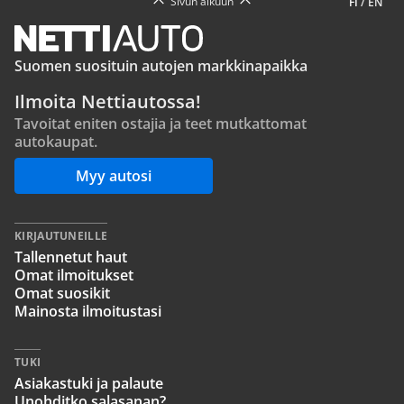
Sivun alkuun
FI
/
EN
Suomen suosituin autojen markkinapaikka
Ilmoita Nettiautossa!
Tavoitat eniten ostajia ja teet mutkattomat
autokaupat.
Myy autosi
KIRJAUTUNEILLE
Tallennetut haut
Omat ilmoitukset
Omat suosikit
Mainosta ilmoitustasi
TUKI
Asiakastuki ja palaute
Unohditko salasanan?