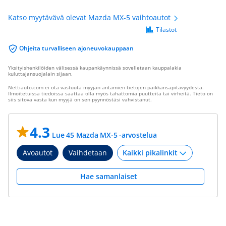
Katso myytävävä olevat Mazda MX-5 vaihtoautot
Tilastot
Ohjeita turvalliseen ajoneuvokauppaan
Yksityishenkilöiden välisessä kaupankäynnissä sovelletaan kauppalakia
kuluttajansuojalain sijaan.
Nettiauto.com ei ota vastuuta myyjän antamien tietojen paikkansapitävyydestä.
Ilmoitetuissa tiedoissa saattaa olla myös tahattomia puutteita tai virheitä. Tieto on
siis sitova vasta kun myyjä on sen pyynnöstäsi vahvistanut.
4.3
Lue 45 Mazda MX-5 -arvostelua
Avoautot
Vaihdetaan
Hae samanlaiset