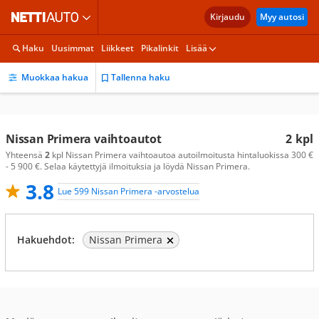
Kirjaudu
Myy autosi
Haku
Uusimmat
Liikkeet
Pikalinkit
Lisää
Muokkaa hakua
Tallenna haku
Nissan Primera vaihtoautot
2
kpl
Yhteensä
2
kpl Nissan Primera vaihtoautoa autoilmoitusta hintaluokissa 300 €
- 5 900 €. Selaa käytettyjä ilmoituksia ja löydä Nissan Primera.
3.8
Lue 599 Nissan Primera -arvostelua
Hakuehdot:
Nissan Primera