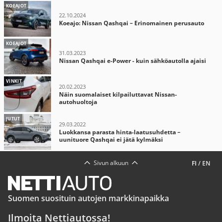
KOEAJOT
22.10.2024
Koeajo: Nissan Qashqai – Erinomainen perusauto
KOEAJOT
31.03.2023
Nissan Qashqai e-Power - kuin sähköautolla ajaisi
VINKIT
20.02.2023
Näin suomalaiset kilpailuttavat Nissan-
autohuoltoja
JUTUT
29.03.2022
Luokkansa parasta hinta-laatusuhdetta –
uunituore Qashqai ei jätä kylmäksi
Sivun alkuun
FI
/
EN
Suomen suosituin autojen markkinapaikka
Ilmoita Nettiautossa!