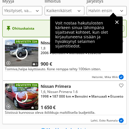
Myyjä
Ilmoitus
Järjestys
Yksityiset, varmennettu ilmoitus
Voit nostaa hakutulosten
kärkeen sinua lähimpänä
Ohituskaista
Nosta ilmoituksesi tähän?
sijaitsevat kohteet, kun olet
kirjautuneena sisään ja
hyväksynyt selaimen
PÄIVITETTY 72H
Nissan Primera
sijaintitiedot.
1,8
2006
● Bensiini
● Manuaali
● Etuveto
900 €
6
Toimiva,halpa käyttöauto. Kone remppa tehty 100tkm sitten.
Helsinki, Mika Wiik
PÄIVITETTY 72H
Nissan Primera
1,6, Nissan Primera 1.6
1998
● 187 000 km
● Bensiini
● Manuaali
● Etuveto
1 650 €
13
Siistissä kunnossa oleva ikiliikkuja maltillisella budjettilla.
Lahti, Esko Ruonala