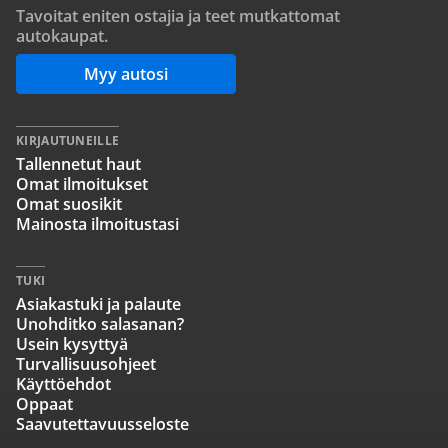
Tavoitat eniten ostajia ja teet mutkattomat
autokaupat.
Myy autosi
KIRJAUTUNEILLE
Tallennetut haut
Omat ilmoitukset
Omat suosikit
Mainosta ilmoitustasi
TUKI
Asiakastuki ja palaute
Unohditko salasanan?
Usein kysyttyä
Turvallisuusohjeet
Käyttöehdot
Oppaat
Saavutettavuusseloste