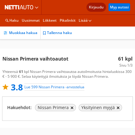
Kirjaudu
Myy autosi
Haku
Uusimmat
Liikkeet
Pikalinkit
Lisää
Muokkaa hakua
Tallenna haku
Nissan Primera vaihtoautot
61
kpl
Sivu
1/3
Yhteensä
61
kpl Nissan Primera vaihtoautoa autoilmoitusta hintaluokissa 300
€ - 5 900 €. Selaa käytettyjä ilmoituksia ja löydä Nissan Primera.
3.8
Lue 599 Nissan Primera -arvostelua
Hakuehdot:
Nissan Primera
Yksityinen myyjä