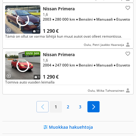
Nissan Primera
1,6
2003
● 280 000 km
● Bensiini
● Manuaali
● Etuveto
1 290 €
11
Tämä on ollut se varma lähtijä kun muut autot ovat olleet remontissa.
Oulu, Petri Jaakko Haaraoja
UUSI 24H
Nissan Primera
1,6
2004
● 247 000 km
● Bensiini
● Manuaali
● Etuveto
1 290 €
9
Toimiva auto vuoden leimalla
Oulu, Miika Tahvanainen
1
2
3
Muokkaa hakuehtoja