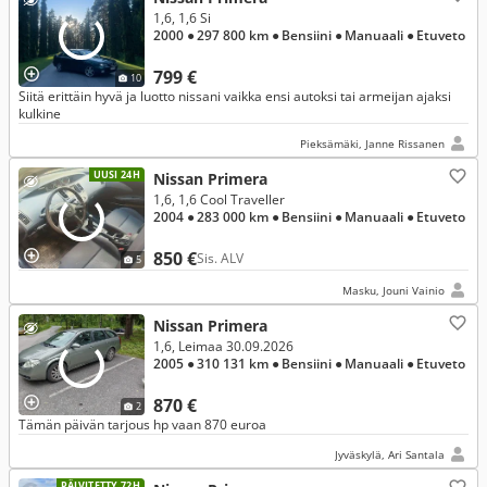
1,6, 1,6 Si
2000
● 297 800 km
● Bensiini
● Manuaali
● Etuveto
799 €
10
Siitä erittäin hyvä ja luotto nissani vaikka ensi autoksi tai armeijan ajaksi
kulkine
Pieksämäki, Janne Rissanen
UUSI 24H
Nissan Primera
1,6, 1,6 Cool Traveller
2004
● 283 000 km
● Bensiini
● Manuaali
● Etuveto
850 €
Sis. ALV
5
Masku, Jouni Vainio
Nissan Primera
1,6, Leimaa 30.09.2026
2005
● 310 131 km
● Bensiini
● Manuaali
● Etuveto
870 €
2
Tämän päivän tarjous hp vaan 870 euroa
Jyväskylä, Ari Santala
PÄIVITETTY 72H