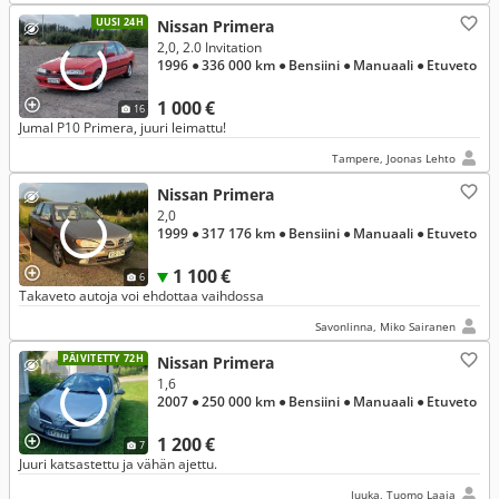
UUSI 24H
Nissan Primera
2,0, 2.0 Invitation
1996
● 336 000 km
● Bensiini
● Manuaali
● Etuveto
1 000 €
16
Jumal P10 Primera, juuri leimattu!
Tampere, Joonas Lehto
Nissan Primera
2,0
1999
● 317 176 km
● Bensiini
● Manuaali
● Etuveto
1 100 €
6
Takaveto autoja voi ehdottaa vaihdossa
Savonlinna, Miko Sairanen
PÄIVITETTY 72H
Nissan Primera
1,6
2007
● 250 000 km
● Bensiini
● Manuaali
● Etuveto
1 200 €
7
Juuri katsastettu ja vähän ajettu.
Juuka, Tuomo Laaja