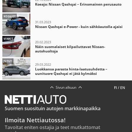
Koeajo: Nissan Qashqai – Erinomainen perusauto
KOEAJOT
31.03.2023
Nissan Qashqai e-Power - kuin sähköautolla ajaisi
VINKIT
20.02.2023
Näin suomalaiset kilpailuttavat Nissan-
autohuoltoja
JUTUT
29.03.2022
Luokkansa parasta hinta-laatusuhdetta –
uunituore Qashqai ei jätä kylmäksi
Sivun alkuun
FI
/
EN
Suomen suosituin autojen markkinapaikka
Ilmoita Nettiautossa!
Tavoitat eniten ostajia ja teet mutkattomat