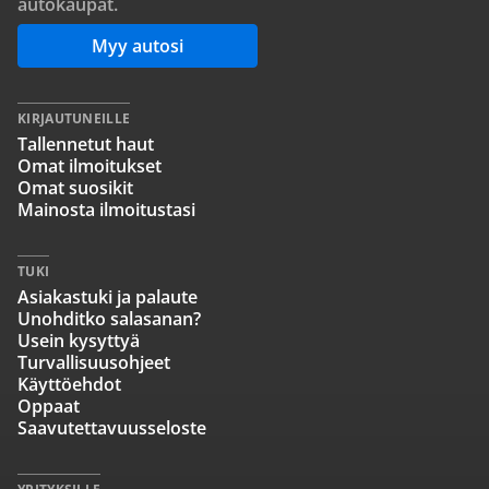
autokaupat.
Myy autosi
KIRJAUTUNEILLE
Tallennetut haut
Omat ilmoitukset
Omat suosikit
Mainosta ilmoitustasi
TUKI
Asiakastuki ja palaute
Unohditko salasanan?
Usein kysyttyä
Turvallisuusohjeet
Käyttöehdot
Oppaat
Saavutettavuusseloste