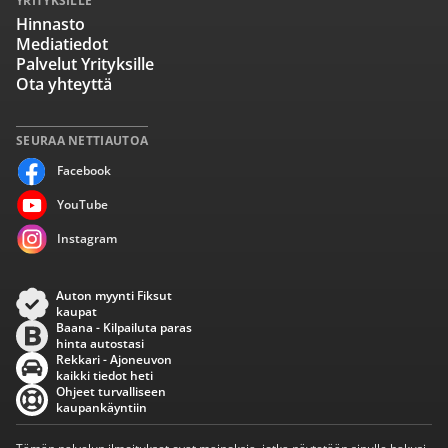
YRITYKSILLE
Hinnasto
Mediatiedot
Palvelut Yrityksille
Ota yhteyttä
SEURAA NETTIAUTOA
Facebook
YouTube
Instagram
Auton myynti Fiksut
kaupat
Baana - Kilpailuta paras
hinta autostasi
Rekkari - Ajoneuvon
kaikki tiedot heti
Ohjeet turvalliseen
kaupankäyntiin