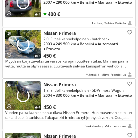
2007
● 290 000 km
● Bensiini
● Manuaali
● Etuveto
400 €
5
Laukaa, Tobias Poikola
Nissan Primera
2,0, Ei tieliikennekelpoinen - hatchback
2003
● 249 500 km
● Bensiini
● Automaatti
● Etuveto
450 €
3
Myydään korjattavaksi tai varaosiksi ajan puutteen takia. Männän päällä
vettä, mutta ei öljyn seassa. Luultavasti selviää kansipahvin vaihdolla. Ei
käyntikuntoinen, haettava trailerilla.
Mäntsälä, Mirva Frondelius
Nissan Primera
1,8, Ei tieliikennekelpoinen - 5DPrimera Wagon
2004
● 330 000 km
● Bensiini
● Manuaali
● Etuveto
450 €
4
Vuoden paikallaan seisonut tilava Nissan Primera. Huoltoaseman sekoilun
takia dieseliä tankissa. Takapankki irroitettu tyhjennystä varten. Ostaja
tyhjentää. Muita vikoja ei tiedossa. Ei akkua. Hyvät t
Punkalaidun, Mika Leinonen
Nissan Primera