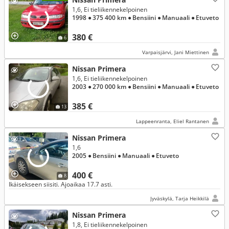
1,6, Ei tieliikennekelpoinen
1998
● 375 400 km
● Bensiini
● Manuaali
● Etuveto
380 €
6
Varpaisjärvi, Jani Miettinen
Nissan Primera
1,6, Ei tieliikennekelpoinen
2003
● 270 000 km
● Bensiini
● Manuaali
● Etuveto
385 €
13
Lappeenranta, Eliel Rantanen
Nissan Primera
1,6
2005
● Bensiini
● Manuaali
● Etuveto
400 €
8
Ikäisekseen siisiti. Ajoaikaa 17.7 asti.
Jyväskylä, Tarja Heikkilä
Nissan Primera
1,8, Ei tieliikennekelpoinen