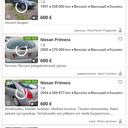
1,6
1997
● 338 000 km
● Bensiini
● Manuaali
● Etuveto
600 €
6
nissani kaupan
Joensuu, Ville-Pentti Piipponen
UUSI 72H
Nissan Primera
1,8
2005
● 270 000 km
● Bensiini
● Manuaali
● Etuveto
600 €
7
Farmari Nissani jokapäiväisestä ajosta.
Lappeenranta, Henri Lochkov
UUSI 72H
Nissan Primera
1,8
2004
● 269 877 km
● Bensiini
● Manuaali
● Etuveto
600 €
19
Vetokoukku, kahdet renkaat, vikalista kuvissa. Tänään katsastettu. Kaksi
päivää nyt ajoaikaa. Siirtoluvalla sen jälkeen voi viedä korjaamoon.
Kuukausi aikaa katsastaa.
Lahti, Riitta Järvinen