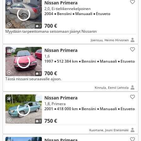
Nissan Primera
2,0, Ei tieliikennekelpoinen
2004
● Bensiini
● Manuaali
● Etuveto
700 €
2
Myydään tarpeettomana seisomaan jäänyt Nissanin
Joensuu, Heimo Hirvonen
Nissan Primera
1,6
1997
● 512 384 km
● Bensiini
● Manuaali
● Etuveto
700 €
8
Tästä nissani seuraavalle ajoon.
Kinnula, Eemil Lehtola
Nissan Primera
1,8, Primera
2001
● 418 000 km
● Bensiini
● Manuaali
● Etuveto
750 €
8
Kuortane, Jouni Etelämäki
Nissan Primera