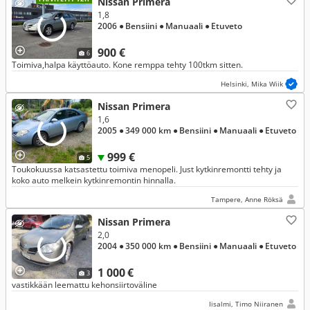
Nissan Primera
1,8
2006
● Bensiini
● Manuaali
● Etuveto
900 €
6
Toimiva,halpa käyttöauto. Kone remppa tehty 100tkm sitten.
Helsinki, Mika Wiik
Nissan Primera
1,6
2005
● 349 000 km
● Bensiini
● Manuaali
● Etuveto
999 €
5
Toukokuussa katsastettu toimiva menopeli. Just kytkinremontti tehty ja
koko auto melkein kytkinremontin hinnalla.
Tampere, Anne Röksä
Nissan Primera
2,0
2004
● 350 000 km
● Bensiini
● Manuaali
● Etuveto
1 000 €
3
vastikkään leemattu kehonsiirtoväline
Iisalmi, Timo Niiranen