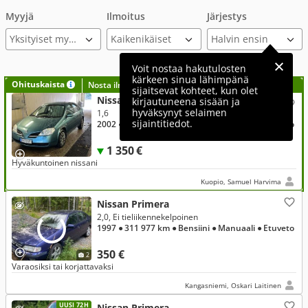
Myyjä
Ilmoitus
Järjestys
Yksityiset myyjät
Voit nostaa hakutulosten
kärkeen sinua lähimpänä
Ohituskaista
Nosta ilmoituksesi tähän?
sijaitsevat kohteet, kun olet
Nissan Primera
kirjautuneena sisään ja
hyväksynyt selaimen
1,6
sijaintitiedot.
2002
● 350 000 km
● Bensiini
● Manuaali
● Etuveto
1 350 €
Hyväkuntoinen nissani
Kuopio, Samuel Harvima
Nissan Primera
2,0, Ei tieliikennekelpoinen
1997
● 311 977 km
● Bensiini
● Manuaali
● Etuveto
350 €
2
Varaosiksi tai korjattavaksi
Kangasniemi, Oskari Laitinen
UUSI 72H
Nissan Primera