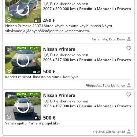
1,8, Ei tieliikennekelpoinen
2007
● 300 000 km
● Bensiini
● Manuaali
● Etuveto
450 €
5
Nissan Primera 2007.Lähtee käyntiin mutta käy huonosti.Näytti
vikakoodeja Jäänyt päästöjen takia katsastamatta.
Sastamala, Reijo Polso
PÄIVITETTY 72H
Nissan Primera
1,6, Ei tieliikennekelpoinen
2006
● 317 600 km
● Bensiini
● Manuaali
● Etuveto
500 €
20
Kahdet renkaat. Ilmastointi toimii. Kori hyvä
Pihtipudas, Tuija Marjanen
PÄIVITETTY 72H
Nissan Primera
1,8, Ei tieliikennekelpoinen
2005
● 197 000 km
● Bensiini
● Manuaali
● Etuveto
500 €
5
Vähän ajettu Primera projektiksi
Ylöjärvi, Olli Aaltonen