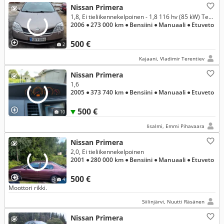
Nissan Primera
1,8, Ei tieliikennekelpoinen - 1,8 116 hv (85 kW) Tekna 5-ov.
2006
● 273 000 km
● Bensiini
● Manuaali
● Etuveto
500 €
2
Kajaani, Vladimir Terentiev
Nissan Primera
1,6
2005
● 373 740 km
● Bensiini
● Manuaali
● Etuveto
500 €
10
Iisalmi, Emmi Pihavaara
Nissan Primera
2,0, Ei tieliikennekelpoinen
2001
● 280 000 km
● Bensiini
● Manuaali
● Etuveto
500 €
4
Moottori rikki.
Siilinjärvi, Nuutti Räsänen
Nissan Primera