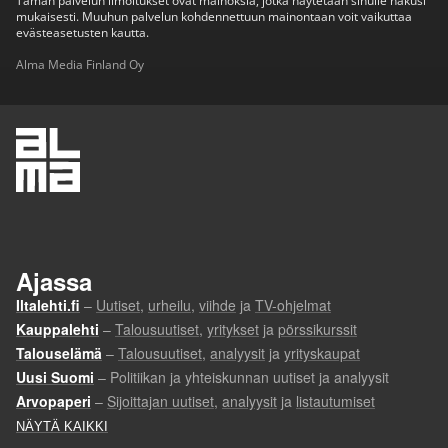
Tämän palvelun ilmoitukset ovat mainoksia, jotka näytetään sinulle hakusi
mukaisesti. Muuhun palvelun kohdennettuun mainontaan voit vaikuttaa
evästeasetusten kautta.
Alma Media Finland Oy