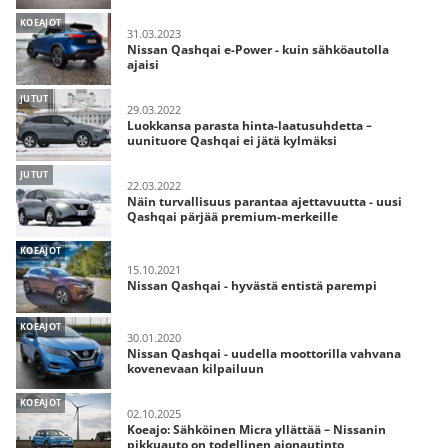
KOEAJOT
31.03.2023
Nissan Qashqai e-Power - kuin sähköautolla
ajaisi
JUTUT
29.03.2022
Luokkansa parasta hinta-laatusuhdetta –
uunituore Qashqai ei jätä kylmäksi
JUTUT
22.03.2022
Näin turvallisuus parantaa ajettavuutta - uusi
Qashqai pärjää premium-merkeille
KOEAJOT
15.10.2021
Nissan Qashqai - hyvästä entistä parempi
KOEAJOT
30.01.2020
Nissan Qashqai - uudella moottorilla vahvana
kovenevaan kilpailuun
KOEAJOT
02.10.2025
Koeajo: Sähköinen Micra yllättää – Nissanin
pikkuauto on todellinen ajonautinto