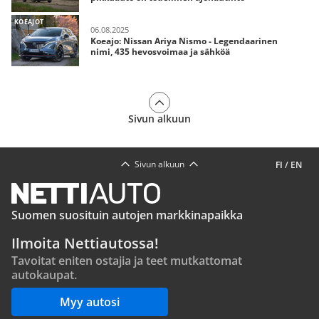
KOEAJOT
06.08.2025
Koeajo: Nissan Ariya Nismo - Legendaarinen
nimi, 435 hevosvoimaa ja sähköä
Sivun alkuun
Sivun alkuun
FI
/
EN
Suomen suosituin autojen markkinapaikka
Ilmoita Nettiautossa!
Tavoitat eniten ostajia ja teet mutkattomat
autokaupat.
Myy autosi