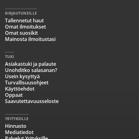
KIRJAUTUNEILLE
Tallennetut haut
Omat ilmoitukset
Omat suosikit
Mainosta ilmoitustasi
TUKI
Asiakastuki ja palaute
Unohditko salasanan?
Usein kysyttyä
Turvallisuusohjeet
Käyttöehdot
Oppaat
Saavutettavuusseloste
YRITYKSILLE
Hinnasto
Mediatiedot
Palvelut Yrityksille