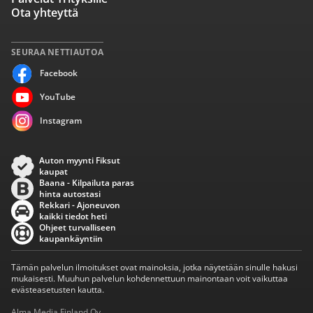
Ota yhteyttä
SEURAA NETTIAUTOA
Facebook
YouTube
Instagram
Auton myynti Fiksut
kaupat
Baana - Kilpailuta paras
hinta autostasi
Rekkari - Ajoneuvon
kaikki tiedot heti
Ohjeet turvalliseen
kaupankäyntiin
Tämän palvelun ilmoitukset ovat mainoksia, jotka näytetään sinulle hakusi
mukaisesti. Muuhun palvelun kohdennettuun mainontaan voit vaikuttaa
evästeasetusten kautta.
Alma Media Finland Oy