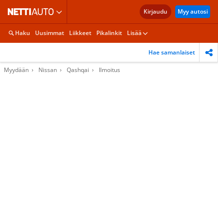
Kirjaudu
Myy autosi
Haku
Uusimmat
Liikkeet
Pikalinkit
Lisää
Hae samanlaiset
Myydään
Nissan
Qashqai
Ilmoitus