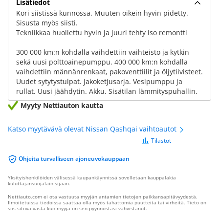
Lisätiedot
Kori siistissä kunnossa. Muuten oikein hyvin pidetty.
Sisusta myös siisti.
Tekniikkaa huollettu hyvin ja juuri tehty iso remontti
300 000 km:n kohdalla vaihdettiin vaihteisto ja kytkin
sekä uusi polttoainepumppu. 400 000 km:n kohdalla
vaihdettiin männänrenkaat, pakoventtiilit ja öljytiivisteet.
Uudet sytytystulpat. Jakoketjusarja. Vesipumppu ja
rullat. Uusi jäähdytin. Akku. Sisätilan lämmityspuhallin.
Myyty Nettiauton kautta
Katso myytävävä olevat Nissan Qashqai vaihtoautot
Tilastot
Ohjeita turvalliseen ajoneuvokauppaan
Yksityishenkilöiden välisessä kaupankäynnissä sovelletaan kauppalakia
kuluttajansuojalain sijaan.
Nettiauto.com ei ota vastuuta myyjän antamien tietojen paikkansapitävyydestä.
Ilmoitetuissa tiedoissa saattaa olla myös tahattomia puutteita tai virheitä. Tieto on
siis sitova vasta kun myyjä on sen pyynnöstäsi vahvistanut.