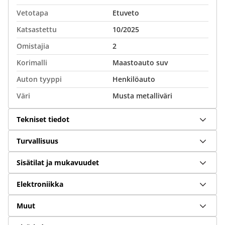
Vetotapa
Etuveto
Katsastettu
10/2025
Omistajia
2
Korimalli
Maastoauto suv
Auton tyyppi
Henkilöauto
Väri
Musta metalliväri
Tekniset tiedot
Turvallisuus
Sisätilat ja mukavuudet
Elektroniikka
Muut