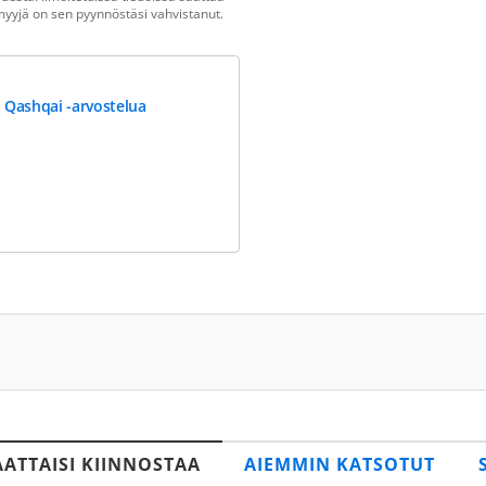
n myyjä on sen pyynnöstäsi vahvistanut.
 Qashqai -arvostelua
AATTAISI KIINNOSTAA
AIEMMIN KATSOTUT