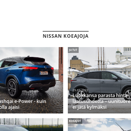
NISSAN KOEAJOJA
JUTUT
29.03.2022
Luokkansa parasta hinta-
shqai e-Power - kuin
laatusuhdetta – uunituor
la ajaisi
ei jätä kylmäksi
KOEAJOT