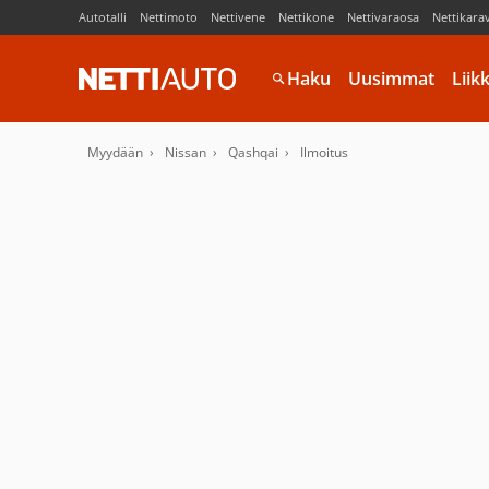
Autotalli
Nettimoto
Nettivene
Nettikone
Nettivaraosa
Nettikara
Haku
Uusimmat
Liik
Myydään
Nissan
Qashqai
Ilmoitus