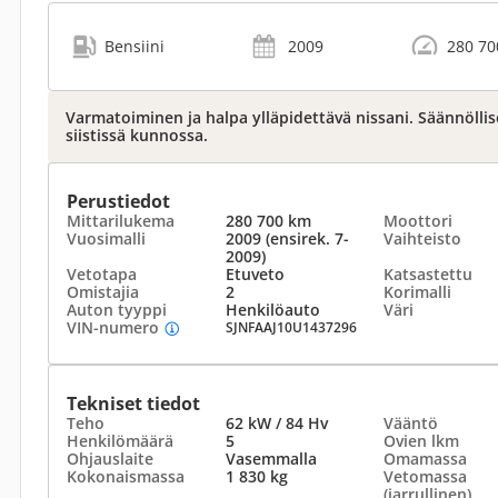
Bensiini
2009
280 70
Varmatoiminen ja halpa ylläpidettävä nissani. Säännöllis
siistissä kunnossa.
Perustiedot
Mittarilukema
280 700 km
Moottori
Vuosimalli
2009 (ensirek. 7-
Vaihteisto
2009)
Vetotapa
Etuveto
Katsastettu
Omistajia
2
Korimalli
Auton tyyppi
Henkilöauto
Väri
VIN-numero
SJNFAAJ10U1437296
Tekniset tiedot
Teho
62 kW / 84 Hv
Vääntö
Henkilömäärä
5
Ovien lkm
Ohjauslaite
Vasemmalla
Omamassa
Kokonaismassa
1 830 kg
Vetomassa
(jarrullinen)