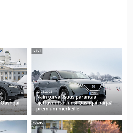
JUTUT
22.03.2022
Näin turvallisuus parantaa
e Qashqai
ajettavuutta - uusi Qashqai pärjää
premium-merkeille
KOEAJOT