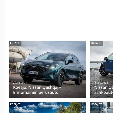
KOEAJOT
KOEAJOT
22.10.2024
31.03.2023
Koeajo: Nissan Qashqai –
Nissan Qa
Erinomainen perusauto
sähköautol
KOEAJOT
KOEAJOT