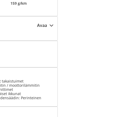
159 g/km
Avaa
 takaistuimet
tin / moottorilämmitin
ittimet
iset ikkunat
densäädin: Perinteinen