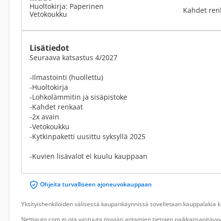
Huoltokirja: Paperinen
Kahdet ren
Vetokoukku
Lisätiedot
Seuraava katsastus 4/2027
-Ilmastointi (huollettu)
-Huoltokirja
-Lohkolämmitin ja sisäpistoke
-Kahdet renkaat
-2x avain
-Vetokoukku
-Kytkinpaketti uusittu syksyllä 2025
-Kuvien lisävalot ei kuulu kauppaan
Ohjeita turvalliseen ajoneuvokauppaan
Yksityishenkilöiden välisessä kaupankäynnissä sovelletaan kauppalakia ku
Nettiauto.com ei ota vastuuta myyjän antamien tietojen paikkansapitävyyd