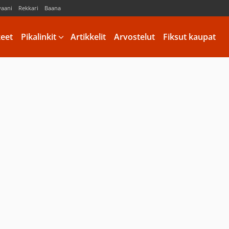
vaani
Rekkari
Baana
keet
Pikalinkit
Artikkelit
Arvostelut
Fiksut kaupat