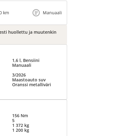
0 km
Manuaali
esti huollettu ja muutenkin
1,6 l, Bensiini
Manuaali
3/2026
Maastoauto suv
Oranssi metalliväri
156 Nm
5
1 372 kg
1 200 kg