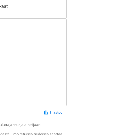
kaat
Tilastot
luttajansuojalain sijaan.
estä. Ilmoitetuissa tiedoissa saattaa