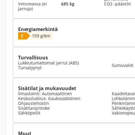
Vetomassa (ei
685 kg
CO2 -päästöt
jarruja)
Energiamerkintä
E
159 g/km
Turvallisuus
Lukkiutumattomat jarrut (ABS)
Sumuvalot
Turvatyynyt
Sisätilat ja mukavuudet
Ilmastointi: Automaattinen
Kaadettavat
Keskuslukitus: Kaukosäätöinen
Lohkolämmi
Ohjaustehostin
Penkinlämm
Sisätilanpistoke
Sähkökäyttö
Sähköpeilit
Vakionopeu
Muut