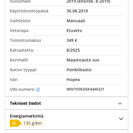
Vuosimalli
2019 (ensirek. 8-2019)
Käyttöönottopäivä
30.08.2019
Vaihteisto
Manuaali
Vetotapa
Etuveto
Toimistomaksu
349 €
Katsastettu
8/2025
Korimalli
Maastoauto suv
Auton tyyppi
Henkilöauto
Väri
Hopea
VIN-numero
W0V7D9ED6K4446321
Tekniset tiedot
Energiamerkintä
D
135 g/km