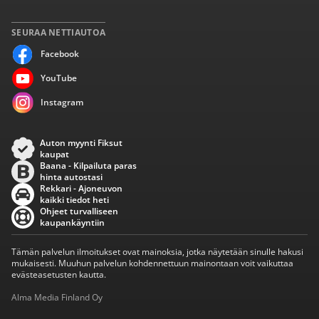
SEURAA NETTIAUTOA
Facebook
YouTube
Instagram
Auton myynti Fiksut
kaupat
Baana - Kilpailuta paras
hinta autostasi
Rekkari - Ajoneuvon
kaikki tiedot heti
Ohjeet turvalliseen
kaupankäyntiin
Tämän palvelun ilmoitukset ovat mainoksia, jotka näytetään sinulle hakusi
mukaisesti. Muuhun palvelun kohdennettuun mainontaan voit vaikuttaa
evästeasetusten kautta.
Alma Media Finland Oy