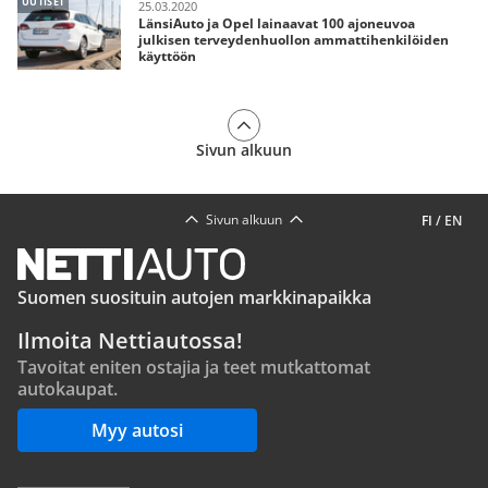
UUTISET
25.03.2020
LänsiAuto ja Opel lainaavat 100 ajoneuvoa
julkisen terveydenhuollon ammattihenkilöiden
käyttöön
Sivun alkuun
Sivun alkuun
FI
/
EN
Suomen suosituin autojen markkinapaikka
Ilmoita Nettiautossa!
Tavoitat eniten ostajia ja teet mutkattomat
autokaupat.
Myy autosi