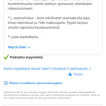
huolettomuutta meiltä ostetun ajoneuvon yllättävään
rikkoutumiseen.
* J. autorahoitus - Auto edullisesti osamaksulla jopa
ilman käsirahaa ja 72kk maksuajalla. Pyydä tarjous
sinulle sopivasta kuukausierästä.
* Lisää laadukkaita...
Näytä lisää
Poistettu myynnistä
Katso myytävävä olevat Opel Crossland X vaihtoautot
Tilastot
Ohjeita turvalliseen ajoneuvokauppaan
Nettiauto.com ei ota vastuuta myyjän antamien tietojen paikkansapitävyydestä.
Ilmoitetuissa tiedoissa saattaa olla myös tahattomia puutteita tai virheitä. Tieto on
siis sitova vasta kun myyjä on sen pyynnöstäsi vahvistanut.