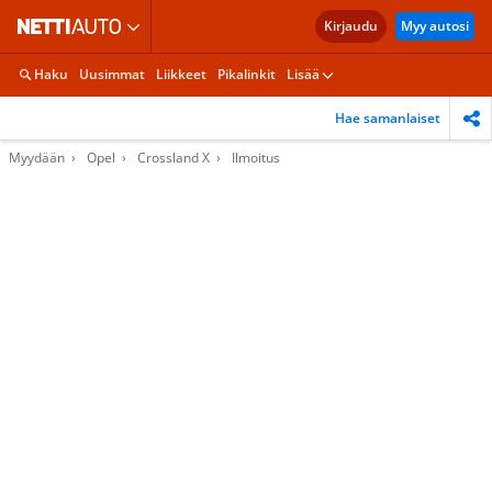
Kirjaudu
Myy autosi
Haku
Uusimmat
Liikkeet
Pikalinkit
Lisää
Hae samanlaiset
Myydään
Opel
Crossland X
Ilmoitus