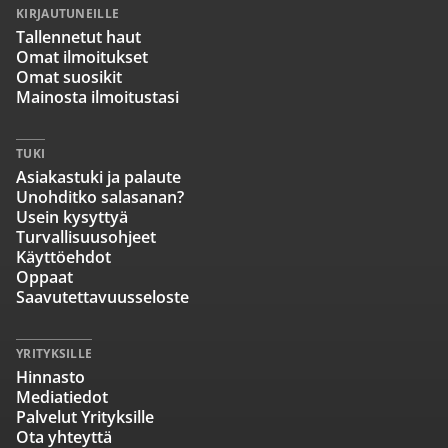
KIRJAUTUNEILLE
Tallennetut haut
Omat ilmoitukset
Omat suosikit
Mainosta ilmoitustasi
TUKI
Asiakastuki ja palaute
Unohditko salasanan?
Usein kysyttyä
Turvallisuusohjeet
Käyttöehdot
Oppaat
Saavutettavuusseloste
YRITYKSILLE
Hinnasto
Mediatiedot
Palvelut Yrityksille
Ota yhteyttä