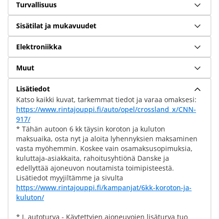
Turvallisuus
Sisätilat ja mukavuudet
Elektroniikka
Muut
Lisätiedot
Katso kaikki kuvat, tarkemmat tiedot ja varaa omaksesi:
https://www.rintajouppi.fi/auto/opel/crossland_x/CNN-
917/
* Tähän autoon 6 kk täysin koroton ja kuluton
maksuaika, osta nyt ja aloita lyhennyksien maksaminen
vasta myöhemmin. Koskee vain osamaksusopimuksia,
kuluttaja-asiakkaita, rahoitusyhtiönä Danske ja
edellyttää ajoneuvon noutamista toimipisteestä.
Lisätiedot myyjiltämme ja sivulta
https://www.rintajouppi.fi/kampanjat/6kk-koroton-ja-
kuluton/
* J. autoturva - Käytettyjen ajoneuvojen lisäturva tuo