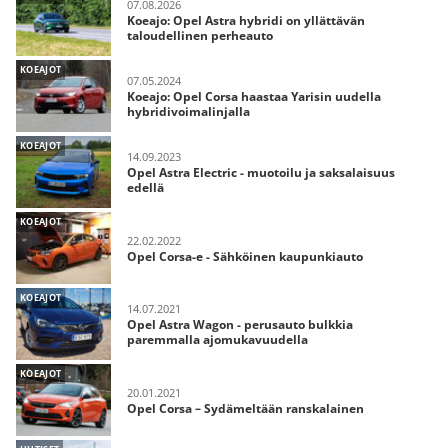
07.08.2026
Koeajo: Opel Astra hybridi on yllättävän
taloudellinen perheauto
KOEAJOT
07.05.2024
Koeajo: Opel Corsa haastaa Yarisin uudella
hybridivoimalinjalla
KOEAJOT
14.09.2023
Opel Astra Electric - muotoilu ja saksalaisuus
edellä
KOEAJOT
22.02.2022
Opel Corsa-e - Sähköinen kaupunkiauto
KOEAJOT
14.07.2021
Opel Astra Wagon - perusauto bulkkia
paremmalla ajomukavuudella
KOEAJOT
20.01.2021
Opel Corsa – Sydämeltään ranskalainen