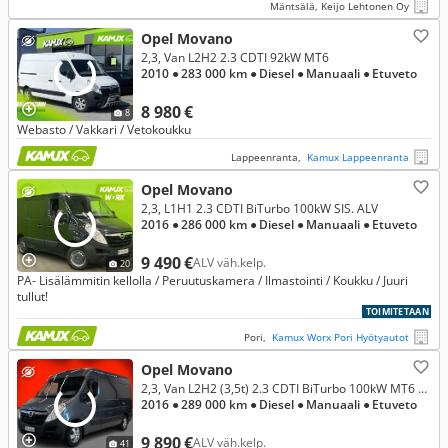
Mäntsälä, Keijo Lehtonen Oy
Opel Movano
2,3, Van L2H2 2.3 CDTI 92kW MT6
2010
● 283 000 km
● Diesel
● Manuaali
● Etuveto
8 980 €
8
Webasto / Vakkari / Vetokoukku
Lappeenranta,
Kamux Lappeenranta
Opel Movano
2,3, L1H1 2.3 CDTI BiTurbo 100kW SIS. ALV
2016
● 286 000 km
● Diesel
● Manuaali
● Etuveto
9 490 €
ALV väh.kelp.
20
PA- Lisälämmitin kellolla / Peruutuskamera / Ilmastointi / Koukku / Juuri
tullut!
TOIMITETAAN
Pori,
Kamux Worx Pori Hyötyautot
Opel Movano
2,3, Van L2H2 (3,5t) 2.3 CDTI BiTurbo 100kW MT6 FWD (XZ14)
2016
● 289 000 km
● Diesel
● Manuaali
● Etuveto
9 890 €
ALV väh.kelp.
41