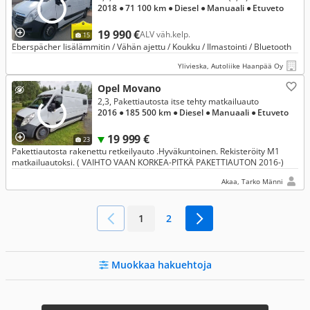
2018
● 71 100 km
● Diesel
● Manuaali
● Etuveto
19 990 €
ALV väh.kelp.
15
Eberspächer lisälämmitin / Vähän ajettu / Koukku / Ilmastointi / Bluetooth
Ylivieska, Autoliike Haanpää Oy
Opel Movano
2,3, Pakettiautosta itse tehty matkailuauto
2016
● 185 500 km
● Diesel
● Manuaali
● Etuveto
19 999 €
23
Pakettiautosta rakenettu retkeilyauto .Hyväkuntoinen. Rekisteröity M1
matkailuautoksi. ( VAIHTO VAAN KORKEA-PITKÄ PAKETTIAUTON 2016-)
Akaa, Tarko Männi
1
2
Muokkaa hakuehtoja