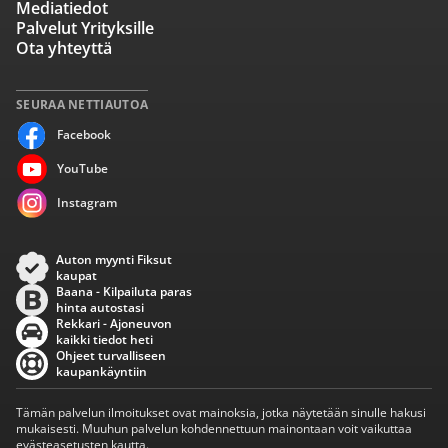
Mediatiedot
Palvelut Yrityksille
Ota yhteyttä
SEURAA NETTIAUTOA
Facebook
YouTube
Instagram
Auton myynti Fiksut
kaupat
Baana - Kilpailuta paras
hinta autostasi
Rekkari - Ajoneuvon
kaikki tiedot heti
Ohjeet turvalliseen
kaupankäyntiin
Tämän palvelun ilmoitukset ovat mainoksia, jotka näytetään sinulle hakusi
mukaisesti. Muuhun palvelun kohdennettuun mainontaan voit vaikuttaa
evästeasetusten kautta.