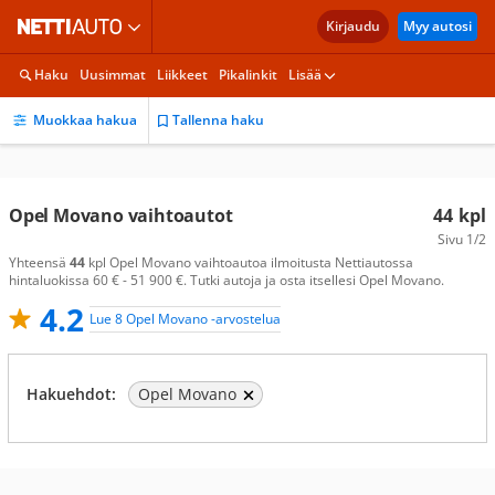
Kirjaudu
Myy autosi
Haku
Uusimmat
Liikkeet
Pikalinkit
Lisää
Muokkaa hakua
Tallenna haku
Opel Movano vaihtoautot
44
kpl
Sivu
1/2
Yhteensä
44
kpl Opel Movano vaihtoautoa ilmoitusta Nettiautossa
hintaluokissa 60 € - 51 900 €. Tutki autoja ja osta itsellesi Opel Movano.
4.2
Lue 8 Opel Movano -arvostelua
Hakuehdot:
Opel Movano