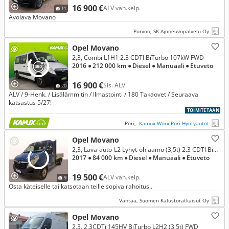
16 900 €
ALV väh.kelp.
11
Avolava Movano
Porvoo, SK-Ajoneuvopalvelu Oy
Opel Movano
2,3, Combi L1H1 2.3 CDTI BiTurbo 107kW FWD
2016
● 212 000 km
● Diesel
● Manuaali
● Etuveto
16 900 €
Sis. ALV
20
ALV / 9-Henk. / Lisälämmitin / Ilmastointi / 180 Takaovet / Seuraava
katsastus 5/27!
TOIMITETAAN
Pori,
Kamux Worx Pori Hyötyautot
Opel Movano
2,3, Lava-auto-L2 Lyhyt-ohjaamo (3,5t) 2.3 CDTI BiTurbo 107kW MT6 FWD (XZ07)
2017
● 84 000 km
● Diesel
● Manuaali
● Etuveto
19 500 €
ALV väh.kelp.
9
Osta käteiselle tai katsotaan teille sopiva rahoitus..
Vantaa, Suomen Kalustoratkaisut Oy
Opel Movano
2,3, 2.3CDTi 145HV BiTurbo L2H2 (3,5t) FWD