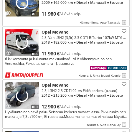
2009
● 165 000 km
● Diesel
● Manuaali
● Etuveto
11 980 €
ALV väh.kelp.
13
Hämeenlinna, Auto Tawastia
Opel Movano
2,3, Van L3H2 (3,5t) 2.3 CDTI BiTurbo 107kW MT6 FWD (XZ27)
2018
● 182 000 km
● Diesel
● Manuaali
● Etuveto
11 980 €
ALV väh.kelp.
20
6 kk korotonta ja kulutonta maksuaikaa! - ALV-vähennyskelpoinen,
Vetokoukku, Peruutuskamera - J. autoturva
KAMPANJA
TOIMITETAAN
Kuopio, J. Rinta-Jouppi Kuopio
Opel Movano
2,3, L3H2 2,3 CDTI 92 kw Pitkä korkea. (p.auto)
2012
● 215 200 km
● Diesel
● Manuaali
● Etuveto
12 900 €
ALV väh.kelp.
11
Hyväkuntoinen pitkä paku. Seisoma korkeus tavaratilassa. Pikkuruokainen
matka-ajo 7,3L /100km, Ei ruostetta.Muutama kolhu mut ei haittaa käyttöä.
uudednkarheet kummatkin renkaat, Juuri katsastettu.
Nurmes, Auto-Närvä Oy