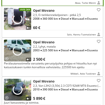
Akaa, Tarko Männi
UUSI 24H
Opel Movano
2,5, Ei tieliikennekelpoinen - pitkä 2,5
2008
● 360 000 km
● Diesel
● Manuaali
● Etuveto
60 €
6
Salo, Hannu Tuomalainen
Opel Movano
2,2, Lyhyt, matala
2003
● 225 500 km
● Diesel
● Manuaali
● Etuveto
2 500 €
5
Perälautanostimella varustettu perustyöjuhta pohjaa ei hitsailtu kun nyt
katsastukseen tunkin korvallisia vahvistettu. 225500 km ajettu
Mikkeli, Asko Taskinen
Opel Movano
2,3, Van L3H2 (3,50t) 2.3 CDTI 92kW MT6 Etuveto (XM2K)
2010
● 390 000 km
● Diesel
● Manuaali
● Etuveto
5 890 €
7
Juuri katsastettu ja toimiva.