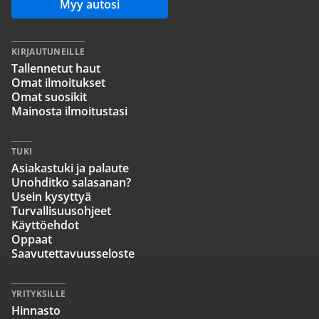
Myy autosi
KIRJAUTUNEILLE
Tallennetut haut
Omat ilmoitukset
Omat suosikit
Mainosta ilmoitustasi
TUKI
Asiakastuki ja palaute
Unohditko salasanan?
Usein kysyttyä
Turvallisuusohjeet
Käyttöehdot
Oppaat
Saavutettavuusseloste
YRITYKSILLE
Hinnasto