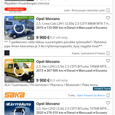
Myydään Huutokaupat.com:ssa
Lahti, Rinta-Joupin Autoliike Lahti
PÄIVITETTY 72H
Opel Movano
2,5, Crew Cab L3H1 (3,50t) 2.5 CDTI 88kW MT6 7-henkilö, *Korko alk 1,99% / Ilmastointi / Koukku / Lisälämmitin / Sis. ALV*
2010
● 133 000 km
● Diesel
● Manuaali
● Etuveto
9 900 €
ALV väh.kelp.
27
** 7-paikkainen, tällä liikkuu suurempikin porukka työmaalle!! / Rahoitus
jopa ilman käsirahaa ja 3 kk:n lyhennysvapaalla, kysy myyjiltä lisää**
Espoo, Laatuautot.fi Espoo
PÄIVITETTY 72H
Opel Movano
2,3, Van L2H2 (3,5t) 2.3 CDTI BiTurbo 100kW MT6 ** ALV / Suomiauto / PA-lämmitin / Pkamera / Bluetooth / Kats. 06/2026 **
2015
● 267 000 km
● Diesel
● Manuaali
● Etuveto
9 900 €
ALV väh.kelp.
16
ALV / Suomiauto / PA-lämmitin / Pkamera / Bluetooth / Pitkä leima
TOIMITETAAN
Turku,
Saka Finland Oy Raisio
Opel Movano
2,3, Van L2H2 (3,5t) 2.3 CDTI BiTurbo 107kW MT6 FWD
2020
● 276 010 km
● Diesel
● Manuaali
● Etuveto