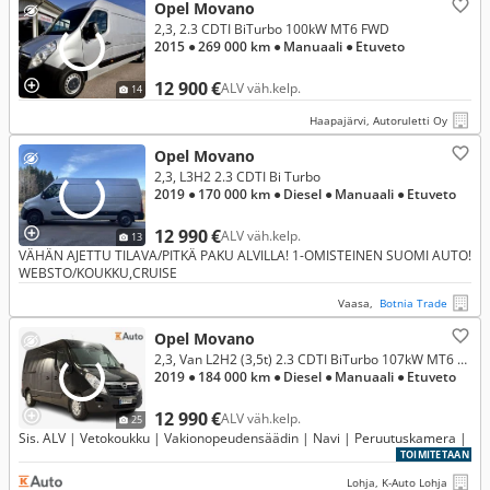
Opel Movano
2,3, 2.3 CDTI BiTurbo 100kW MT6 FWD
2015
● 269 000 km
● Manuaali
● Etuveto
12 900 €
ALV väh.kelp.
14
Haapajärvi, Autoruletti Oy
Opel Movano
2,3, L3H2 2.3 CDTI Bi Turbo
2019
● 170 000 km
● Diesel
● Manuaali
● Etuveto
12 990 €
ALV väh.kelp.
13
VÄHÄN AJETTU TILAVA/PITKÄ PAKU ALVILLA! 1-OMISTEINEN SUOMI AUTO!
WEBSTO/KOUKKU,CRUISE
Vaasa,
Botnia Trade
Opel Movano
2,3, Van L2H2 (3,5t) 2.3 CDTI BiTurbo 107kW MT6 FWD (XZ14)
2019
● 184 000 km
● Diesel
● Manuaali
● Etuveto
12 990 €
ALV väh.kelp.
25
Sis. ALV | Vetokoukku | Vakionopeudensäädin | Navi | Peruutuskamera |
TOIMITETAAN
Lohja, K-Auto Lohja