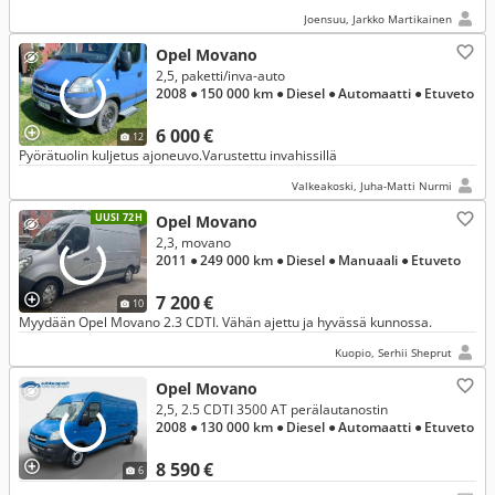
Joensuu, Jarkko Martikainen
Opel Movano
2,5, paketti/inva-auto
2008
● 150 000 km
● Diesel
● Automaatti
● Etuveto
6 000 €
12
Pyörätuolin kuljetus ajoneuvo.Varustettu invahissillä
Valkeakoski, Juha-Matti Nurmi
UUSI 72H
Opel Movano
2,3, movano
2011
● 249 000 km
● Diesel
● Manuaali
● Etuveto
7 200 €
10
Myydään Opel Movano 2.3 CDTI. Vähän ajettu ja hyvässä kunnossa.
Kuopio, Serhii Sheprut
Opel Movano
2,5, 2.5 CDTI 3500 AT perälautanostin
2008
● 130 000 km
● Diesel
● Automaatti
● Etuveto
8 590 €
6