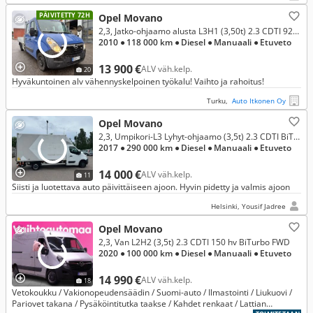
PÄIVITETTY 72H
Opel Movano
2,3, Jatko-ohjaamo alusta L3H1 (3,50t) 2.3 CDTI 92kW MT6 Etuveto 3-henk. (XM1K)
2010
● 118 000 km
● Diesel
● Manuaali
● Etuveto
13 900 €
ALV väh.kelp.
20
Hyväkuntoinen alv vähennyskelpoinen työkalu! Vaihto ja rahoitus!
Turku,
Auto Itkonen Oy
Opel Movano
2,3, Umpikori-L3 Lyhyt-ohjaamo (3,5t) 2.3 CDTI BiTurbo 107kW MT6 FWD (XZ23)
2017
● 290 000 km
● Diesel
● Manuaali
● Etuveto
14 000 €
ALV väh.kelp.
11
Siisti ja luotettava auto päivittäiseen ajoon. Hyvin pidetty ja valmis ajoon
Helsinki, Yousif Jadree
Opel Movano
2,3, Van L2H2 (3,5t) 2.3 CDTI 150 hv BiTurbo FWD
2020
● 100 000 km
● Diesel
● Manuaali
● Etuveto
14 990 €
ALV väh.kelp.
18
Vetokoukku / Vakionopeudensäädin / Suomi-auto / Ilmastointi / Liukuovi /
Pariovet takana / Pysäköintitutka taakse / Kahdet renkaat / Lattian