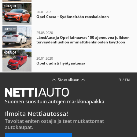
KOEAJOT
20.01.2021
Opel Corsa – Sydämeltään ranskalainen
UUTISET
25.03.2020
LänsiAuto ja Opel lainaavat 100 ajoneuvoa julkisen
terveydenhuollon ammattihenkilöiden käyttöön
KOEAJOT
20.01.2020
Opel uudisti hyötyautonsa
Sivun alkuun
FI
/
EN
Suomen suosituin autojen markkinapaikka
Ilmoita Nettiautossa!
Tavoitat eniten ostajia ja teet mutkattomat
autokaupat.