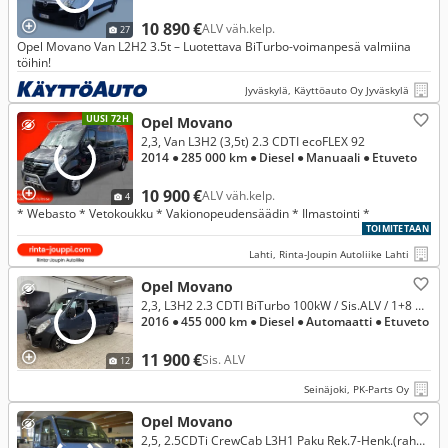
10 890 €
ALV väh.kelp.
27
Opel Movano Van L2H2 3.5t – Luotettava BiTurbo-voimanpesä valmiina
töihin!
Jyväskylä, Käyttöauto Oy Jyväskylä
UUSI 72H
Opel Movano
2,3, Van L3H2 (3,5t) 2.3 CDTI ecoFLEX 92
2014
● 285 000 km
● Diesel
● Manuaali
● Etuveto
10 900 €
ALV väh.kelp.
4
* Webasto * Vetokoukku * Vakionopeudensäädin * Ilmastointi *
TOIMITETAAN
Lahti, Rinta-Joupin Autoliike Lahti
Opel Movano
2,3, L3H2 2.3 CDTI BiTurbo 100kW / Sis.ALV / 1+8 B Kortti / Tupla Webastot / Hifit / CarPlay /
2016
● 455 000 km
● Diesel
● Automaatti
● Etuveto
11 900 €
Sis. ALV
12
Seinäjoki, PK-Parts Oy
Opel Movano
2,5, 2.5CDTi CrewCab L3H1 Paku Rek.7-Henk.(rahoitus ilman käsirahaa)