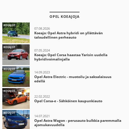
OPEL KOEAJOJA
KOEAJOT
07.08.2026
Koeajo: Opel Astra hybridi on yllättävän
taloudellinen perheauto
KOEAJOT
07.05.2024
Koeajo: Opel Corsa haastaa Yarisin uudella
hybridivoimalinjalla
KOEAJOT
14.09.2023
Opel Astra Electric - muotoilu ja saksalaisuus
edellä
KOEAJOT
22.02.2022
Opel Corsa-e - Sähköinen kaupunkiauto
KOEAJOT
14.07.2021
Opel Astra Wagon - perusauto bulkkia paremmalla
ajomukavuudella