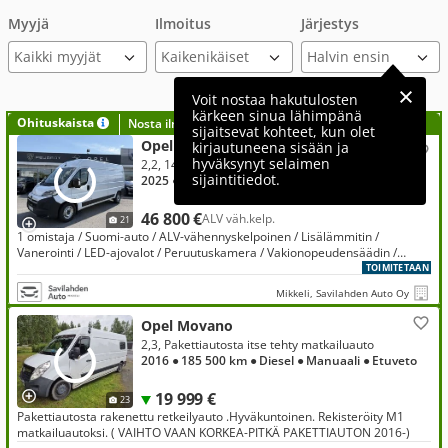
Myyjä
Ilmoitus
Järjestys
Kaikki myyjät
Voit nostaa hakutulosten
kärkeen sinua lähimpänä
Ohituskaista
Nosta ilmoituksesi tähän?
sijaitsevat kohteet, kun olet
Opel Movano
kirjautuneena sisään ja
hyväksynyt selaimen
2,2, 140 diesel automaatti L3H2 35
sijaintitiedot.
2025
● 29 000 km
● Diesel
● Automaatti
● Etuveto
46 800 €
ALV väh.kelp.
21
1 omistaja / Suomi-auto / ALV-vähennyskelpoinen / Lisälämmitin /
Vanerointi / LED-ajovalot / Peruutuskamera / Vakionopeudensäädin /
Vetokoukku / 2 x renkaat
TOIMITETAAN
Mikkeli, Savilahden Auto Oy
Opel Movano
2,3, Pakettiautosta itse tehty matkailuauto
2016
● 185 500 km
● Diesel
● Manuaali
● Etuveto
19 999 €
23
Pakettiautosta rakenettu retkeilyauto .Hyväkuntoinen. Rekisteröity M1
matkailuautoksi. ( VAIHTO VAAN KORKEA-PITKÄ PAKETTIAUTON 2016-)