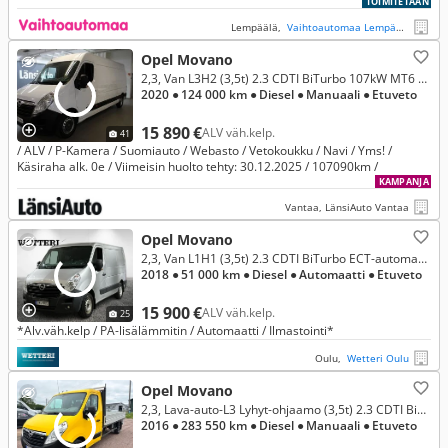
vanerointi / Bluetooth
TOIMITETAAN
Lempäälä,
Vaihtoautomaa Lempäälä
Opel Movano
2,3, Van L3H2 (3,5t) 2.3 CDTI BiTurbo 107kW MT6 FWD (XZ27)
2020
● 124 000 km
● Diesel
● Manuaali
● Etuveto
15 890 €
ALV väh.kelp.
41
/ ALV / P-Kamera / Suomiauto / Webasto / Vetokoukku / Navi / Yms! /
Käsiraha alk. 0e / Viimeisin huolto tehty: 30.12.2025 / 107090km /
KAMPANJA
Vantaa, LänsiAuto Vantaa
Opel Movano
2,3, Van L1H1 (3,5t) 2.3 CDTI BiTurbo ECT-automaatti 125kW / PA.lisälämmitin / Vetokoukku / Alv.väh.kelp. / Vakkari /
2018
● 51 000 km
● Diesel
● Automaatti
● Etuveto
15 900 €
ALV väh.kelp.
25
*Alv.väh.kelp / PA-lisälämmitin / Automaatti / Ilmastointi*
Oulu,
Wetteri Oulu
Opel Movano
2,3, Lava-auto-L3 Lyhyt-ohjaamo (3,5t) 2.3 CDTI BiTurbo 100kW MT6 FWD (XZ23)
2016
● 283 550 km
● Diesel
● Manuaali
● Etuveto