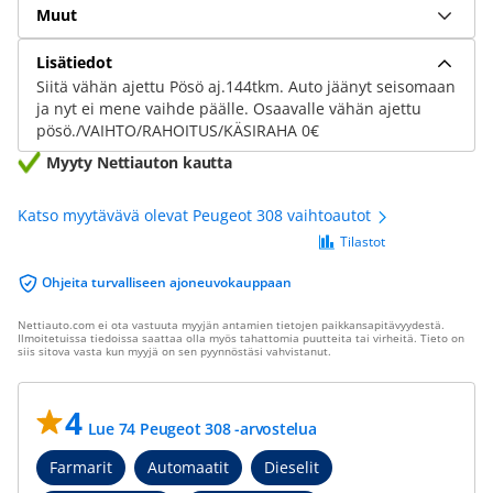
Muut
Lisätiedot
Siitä vähän ajettu Pösö aj.144tkm. Auto jäänyt seisomaan
ja nyt ei mene vaihde päälle. Osaavalle vähän ajettu
pösö./VAIHTO/RAHOITUS/KÄSIRAHA 0€
Myyty Nettiauton kautta
Katso myytävävä olevat Peugeot 308 vaihtoautot
Tilastot
Ohjeita turvalliseen ajoneuvokauppaan
Nettiauto.com ei ota vastuuta myyjän antamien tietojen paikkansapitävyydestä.
Ilmoitetuissa tiedoissa saattaa olla myös tahattomia puutteita tai virheitä. Tieto on
siis sitova vasta kun myyjä on sen pyynnöstäsi vahvistanut.
4
Lue 74 Peugeot 308 -arvostelua
Farmarit
Automaatit
Dieselit