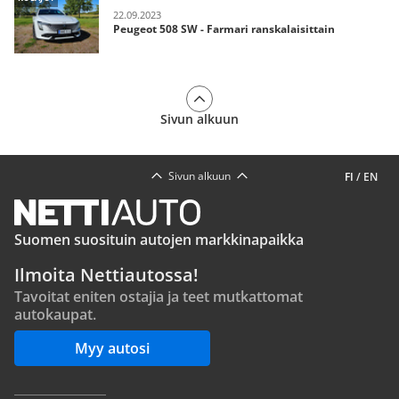
22.09.2023
Peugeot 508 SW - Farmari ranskalaisittain
Sivun alkuun
Sivun alkuun
FI
/
EN
Suomen suosituin autojen markkinapaikka
Ilmoita Nettiautossa!
Tavoitat eniten ostajia ja teet mutkattomat
autokaupat.
Myy autosi