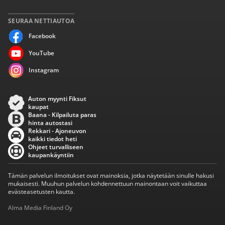
SEURAA NETTIAUTOA
Facebook
YouTube
Instagram
Auton myynti Fiksut
kaupat
Baana - Kilpailuta paras
hinta autostasi
Rekkari - Ajoneuvon
kaikki tiedot heti
Ohjeet turvalliseen
kaupankäyntiin
Tämän palvelun ilmoitukset ovat mainoksia, jotka näytetään sinulle hakusi
mukaisesti. Muuhun palvelun kohdennettuun mainontaan voit vaikuttaa
evästeasetusten kautta.
Alma Media Finland Oy