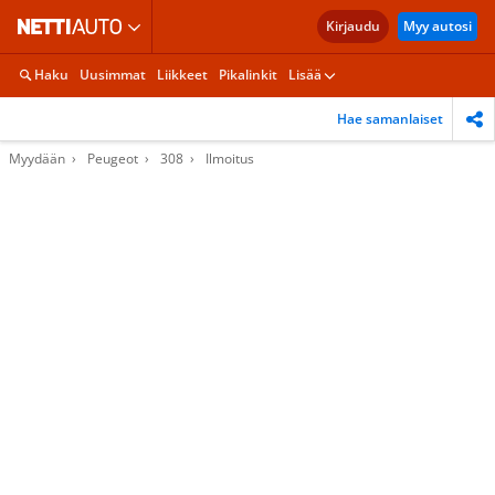
Kirjaudu
Myy autosi
Haku
Uusimmat
Liikkeet
Pikalinkit
Lisää
Hae samanlaiset
Myydään
Peugeot
308
Ilmoitus