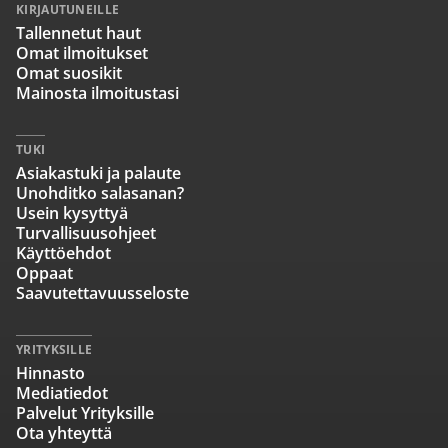
KIRJAUTUNEILLE
Tallennetut haut
Omat ilmoitukset
Omat suosikit
Mainosta ilmoitustasi
TUKI
Asiakastuki ja palaute
Unohditko salasanan?
Usein kysyttyä
Turvallisuusohjeet
Käyttöehdot
Oppaat
Saavutettavuusseloste
YRITYKSILLE
Hinnasto
Mediatiedot
Palvelut Yrityksille
Ota yhteyttä