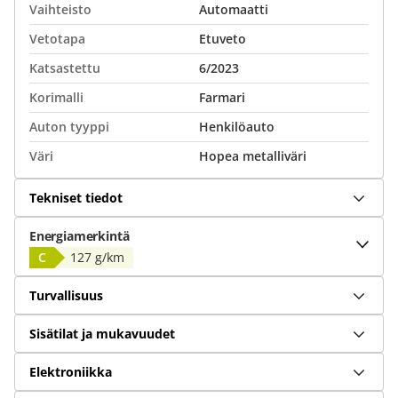
Vaihteisto
Automaatti
Vetotapa
Etuveto
Katsastettu
6/2023
Korimalli
Farmari
Auton tyyppi
Henkilöauto
Väri
Hopea metalliväri
Tekniset tiedot
Energiamerkintä
C
127 g/km
Turvallisuus
Sisätilat ja mukavuudet
Elektroniikka