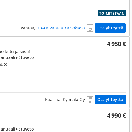
TOIMITETAAN
Vantaa,
CAAR Vantaa Kaivoksela
Ota yhteyttä
4 950 €
llettu ja siisti!
Manuaali
● Etuveto
auto!
Kaarina, Kylmälä Oy
Ota yhteyttä
4 990 €
Manuaali
● Etuveto