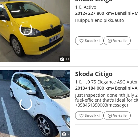
1,0, Active
2012
● 227 800 km
● Bensiini
● 
Huippuhieno pikkuauto
Suosikki
Vertaile
21
Skoda Citigo
1,0, 1,0 75 Elegance ASG Autom
2013
● 184 000 km
● Bensiini
● 
Just Inspection done 4th july
fuel-efficient that's ideal for 
+358451350003(message)
Suosikki
Vertaile
7