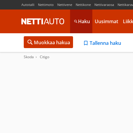
Autotalli
Nettimoto
Nettivene
Nettikone
Nettivaraosa
Nettikara
Haku
Uusimmat
Liik
Muokkaa hakua
Tallenna haku
Skoda
Citigo