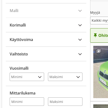
Malli
Myyjä
Kaikki my
Korimalli
Ohit
Käyttövoima
Vaihteisto
Vuosimalli
Mittarilukema