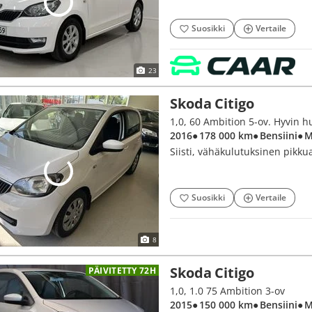
Suosikki
Vertaile
23
Skoda Citigo
1,0, 60 Ambition 5-ov. Hyvin huo
2016
● 178 000 km
● Bensiini
● 
Siisti, vähäkulutuksinen pikku
Suosikki
Vertaile
8
Skoda Citigo
PÄIVITETTY 72H
1,0, 1.0 75 Ambition 3-ov
2015
● 150 000 km
● Bensiini
● 