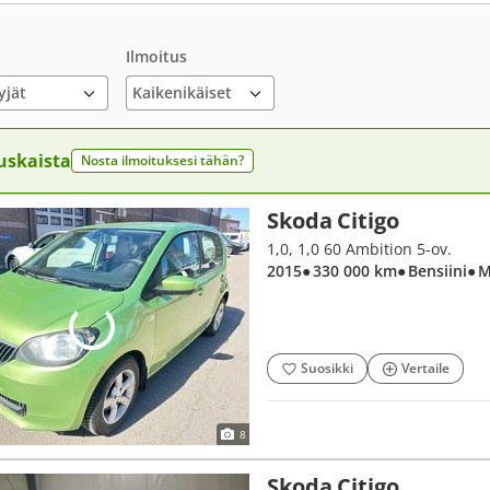
Ilmoitus
yjät
uskaista
Nosta ilmoituksesi tähän?
Skoda Citigo
1,0, 1,0 60 Ambition 5-ov.
2015
● 330 000 km
● Bensiini
● 
Suosikki
Vertaile
8
Skoda Citigo