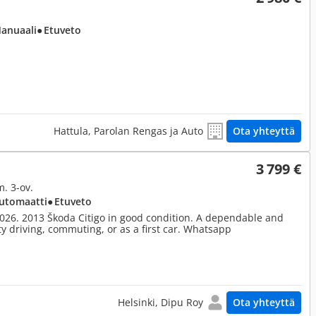
Manuaali
● Etuveto
Hattula, Parolan Rengas ja Auto
Ota yhteyttä
3 799 €
. 3-ov.
Automaatti
● Etuveto
 2026. 2013 Škoda Citigo in good condition. A dependable and
city driving, commuting, or as a first car. Whatsapp
Helsinki, Dipu Roy
Ota yhteyttä