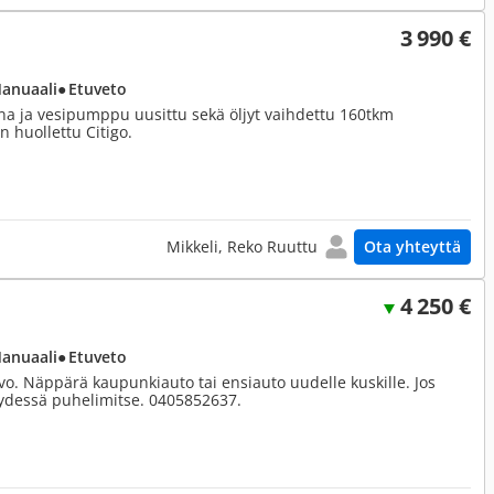
3 990 €
Manuaali
● Etuveto
hna ja vesipumppu uusittu sekä öljyt vaihdettu 160tkm
n huollettu Citigo.
Mikkeli, Reko Ruuttu
Ota yhteyttä
4 250 €
Manuaali
● Etuveto
vo. Näppärä kaupunkiauto tai ensiauto uudelle kuskille. Jos
teydessä puhelimitse. 0405852637.