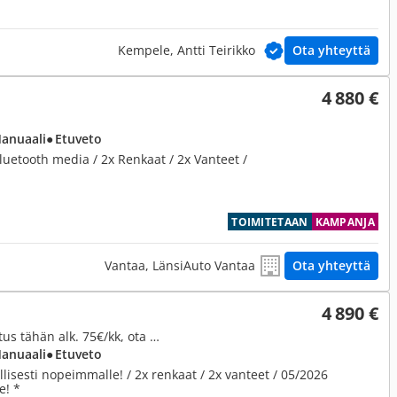
Kempele, Antti Teirikko
Ota yhteyttä
4 880 €
Manuaali
● Etuveto
luetooth media / 2x Renkaat / 2x Vanteet /
TOIMITETAAN
KAMPANJA
Vantaa, LänsiAuto Vantaa
Ota yhteyttä
4 890 €
1,0, 1,0 60 Style 5-ov. ** Rahoitus tähän alk. 75€/kk, ota yhteyttä!
Manuaali
● Etuveto
isesti nopeimmalle! / 2x renkaat / 2x vanteet / 05/2026
e! *