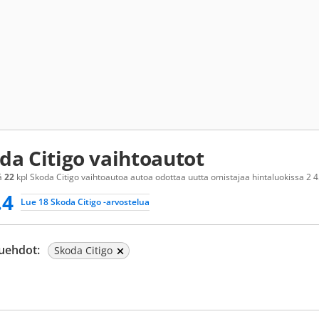
da Citigo vaihtoautot
ä
22
kpl Skoda Citigo vaihtoautoa autoa odottaa uutta omistajaa hintaluokissa 2 450
.4
Lue 18 Skoda Citigo -arvostelua
uehdot:
Skoda Citigo