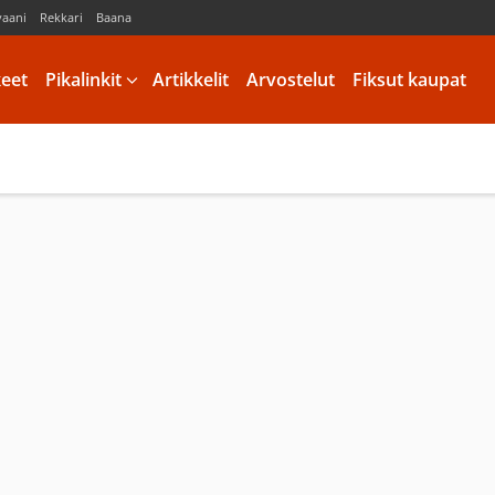
vaani
Rekkari
Baana
keet
Pikalinkit
Artikkelit
Arvostelut
Fiksut kaupat