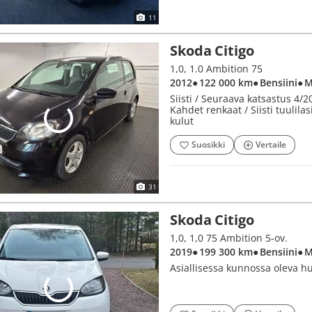
11
Skoda Citigo
1,0, 1.0 Ambition 75
2012
● 122 000 km
● Bensiini
● 
Siisti / Seuraava katsastus 4/2
Kahdet renkaat / Siisti tuulila
kulut
Suosikki
Vertaile
31
Skoda Citigo
1,0, 1,0 75 Ambition 5-ov.
2019
● 199 300 km
● Bensiini
● 
Asiallisessa kunnossa oleva huol