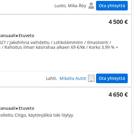
Luoto, Mika Åby
Ota yhteyttä
4 500 €
Manuaali
● Etuveto
027 / Jakohihna vaihdettu / Lohkolämmitin / Ilmastointi /
si / Rahoitus ilman käsirahaa alkaen 69 €/kk / Korko 3,99 % +
Lahti,
Mikalta Autot
Ota yhteyttä
4 650 €
Manuaali
● Etuveto
lettu Citigo, käytönjälkiä toki löytyy.