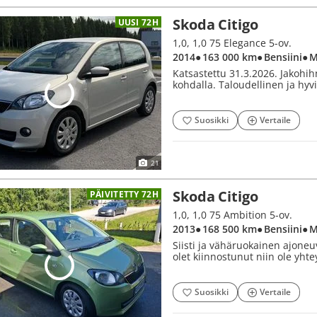
Skoda Citigo
UUSI 72H
1,0, 1,0 75 Elegance 5-ov.
2014
● 163 000 km
● Bensiini
● 
Katsastettu 31.3.2026. Jakohi
kohdalla. Taloudellinen ja hyvi
Suosikki
Vertaile
21
Skoda Citigo
PÄIVITETTY 72H
1,0, 1,0 75 Ambition 5-ov.
2013
● 168 500 km
● Bensiini
● 
Siisti ja vähäruokainen ajoneu
olet kiinnostunut niin ole yh
Suosikki
Vertaile