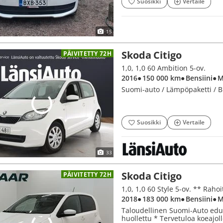
Suosikki
Vertaile
15
Skoda Citigo
PÄIVITETTY 72H
1,0, 1,0 60 Ambition 5-ov.
2016
● 150 000 km
● Bensiini
● 
Suomi-auto / Lämpöpaketti / B
Suosikki
Vertaile
33
Skoda Citigo
PÄIVITETTY 72H
2018
● 183 000 km
● Bensiini
● 
Taloudellinen Suomi-Auto edull
huollettu * Tervetuloa koeajoll