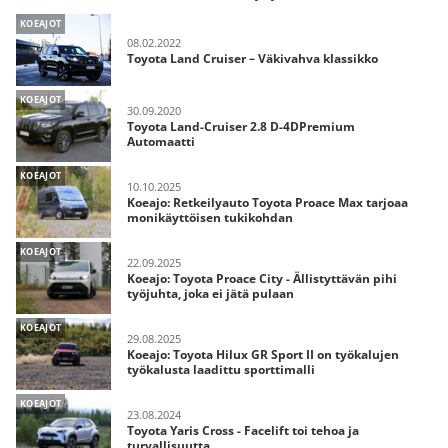
KOEAJOT
08.02.2022
Toyota Land Cruiser – Väkivahva klassikko
KOEAJOT
30.09.2020
Toyota Land-Cruiser 2.8 D-4DPremium
Automaatti
KOEAJOT
10.10.2025
Koeajo: Retkeilyauto Toyota Proace Max tarjoaa
monikäyttöisen tukikohdan
KOEAJOT
22.09.2025
Koeajo: Toyota Proace City - Ällistyttävän pihi
työjuhta, joka ei jätä pulaan
KOEAJOT
29.08.2025
Koeajo: Toyota Hilux GR Sport II on työkalujen
työkalusta laadittu sporttimalli
KOEAJOT
23.08.2024
Toyota Yaris Cross - Facelift toi tehoa ja
turvallisuutta