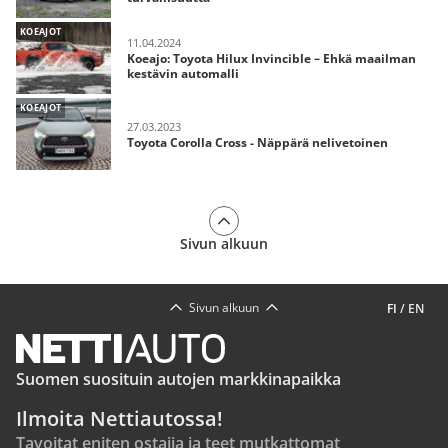
KOEAJOT
11.04.2024
Koeajo: Toyota Hilux Invincible – Ehkä maailman
kestävin automalli
KOEAJOT
27.03.2023
Toyota Corolla Cross - Näppärä nelivetoinen
Sivun alkuun
Sivun alkuun
FI
/
EN
Suomen suosituin autojen markkinapaikka
Ilmoita Nettiautossa!
Tavoitat eniten ostajia ja teet mutkattomat