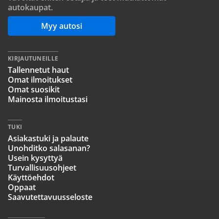
autokaupat.
Myy autosi
KIRJAUTUNEILLE
Tallennetut haut
Omat ilmoitukset
Omat suosikit
Mainosta ilmoitustasi
TUKI
Asiakastuki ja palaute
Unohditko salasanan?
Usein kysyttyä
Turvallisuusohjeet
Käyttöehdot
Oppaat
Saavutettavuusseloste