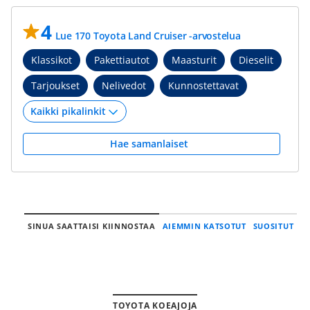
4
Lue 170 Toyota Land Cruiser -arvostelua
Klassikot
Pakettiautot
Maasturit
Dieselit
Tarjoukset
Nelivedot
Kunnostettavat
Hae samanlaiset
SINUA SAATTAISI KIINNOSTAA
AIEMMIN KATSOTUT
SUOSITUT
TOYOTA KOEAJOJA