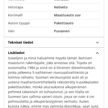
Vetotapa
Neliveto
Korimalli
Maastoauto suv
Auton tyyppi
Pakettiauto
Väri
Punainen
Tekniset tiedot
Lisätiedot
Isoveljeni ja minä haluamme myydä tämän ikonisen
maasturin rakentajalle, joka arvostaa sitä. Toyota on
vuosimallia 1984 ja siinä on 4-litrainen dieselmoottori,
jonka jatkeena 5-vaihteinen manuaalivaihteisto ja
toimiva neliveto. Suomen verotussyistä auto oli jo
uutena maahantuontihetkellä rekisteröity 6-paikkaiseksi
pakettiautoksi, minkä seurauksena alkuperäinen
pehmeä takaistuin on tuhoutunut, ja sen tilalla on
Suomen lain sallima vaneri-istuin, jossa on noin 4 cm
pehmustetta ja alkuperäistyylinen verhoilu. Kuten
kuvista näkyy, emme myy valmista klassikkoa, vaan auto