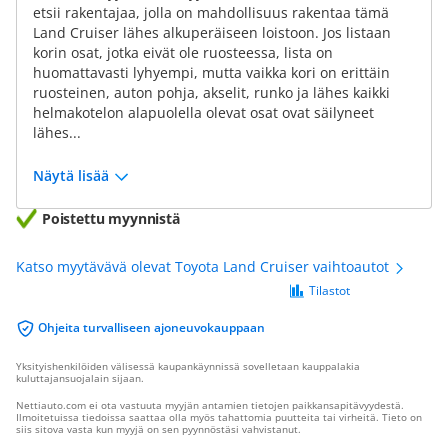
etsii rakentajaa, jolla on mahdollisuus rakentaa tämä
Land Cruiser lähes alkuperäiseen loistoon. Jos listaan
korin osat, jotka eivät ole ruosteessa, lista on
huomattavasti lyhyempi, mutta vaikka kori on erittäin
ruosteinen, auton pohja, akselit, runko ja lähes kaikki
helmakotelon alapuolella olevat osat ovat säilyneet
lähes...
Näytä lisää
Poistettu myynnistä
Katso myytävävä olevat Toyota Land Cruiser vaihtoautot
Tilastot
Ohjeita turvalliseen ajoneuvokauppaan
Yksityishenkilöiden välisessä kaupankäynnissä sovelletaan kauppalakia
kuluttajansuojalain sijaan.
Nettiauto.com ei ota vastuuta myyjän antamien tietojen paikkansapitävyydestä.
Ilmoitetuissa tiedoissa saattaa olla myös tahattomia puutteita tai virheitä. Tieto on
siis sitova vasta kun myyjä on sen pyynnöstäsi vahvistanut.