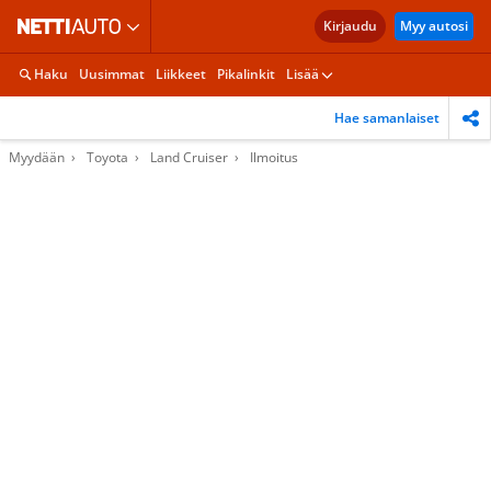
Kirjaudu
Myy autosi
Haku
Uusimmat
Liikkeet
Pikalinkit
Lisää
Hae samanlaiset
Myydään
Toyota
Land Cruiser
Ilmoitus