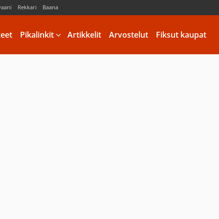
vaani
Rekkari
Baana
keet
Pikalinkit
Artikkelit
Arvostelut
Fiksut kaupat