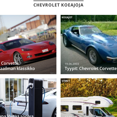
CHEVROLET KOEAJOJA
KOEAJOT
 Corvette:
19.06.2003
aailman klassikko
Tyypit: Chevrolet Corvette
VINKIT
apa löytää sopiva
17.04.2026