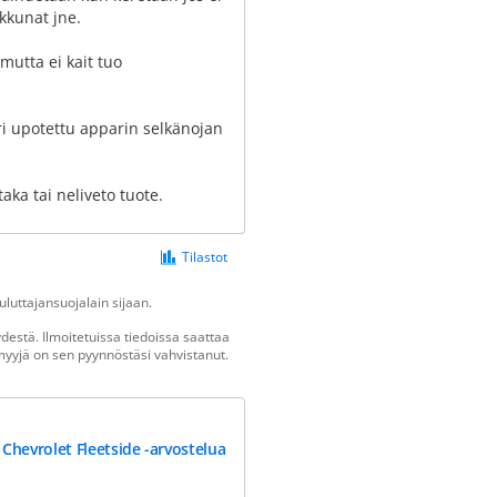
kkunat jne.
 mutta ei kait tuo
ri upotettu apparin selkänojan
ka tai neliveto tuote.
Tilastot
luttajansuojalain sijaan.
estä. Ilmoitetuissa tiedoissa saattaa
n myyjä on sen pyynnöstäsi vahvistanut.
 Chevrolet Fleetside -arvostelua