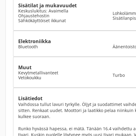
Sisätilat ja mukavuudet
Keskuslukitus: Avaimella
Lohkolämmi
Ohjaustehostin
Sisätilanpi
Sähkökäyttöiset ikkunat
Elektroniikka
Bluetooth
Äänentoist
Muut
Kevytmetallivanteet
Turbo
Vetokoukku
Lisätiedot
Vaihdossa tullut lavuri tyrkylle. Öljyt ja suodattimet vai
sitten. Renkaat uudet. Moottori ja laatikko pelaa niinkuin k
kulkee suoraan.
Runko hyvässä hapessa, ei mätä. Tänään 16.4 vaihdettu 
tivari. Kuskin puolelle löytynee myös uusi tivari mukaan. 