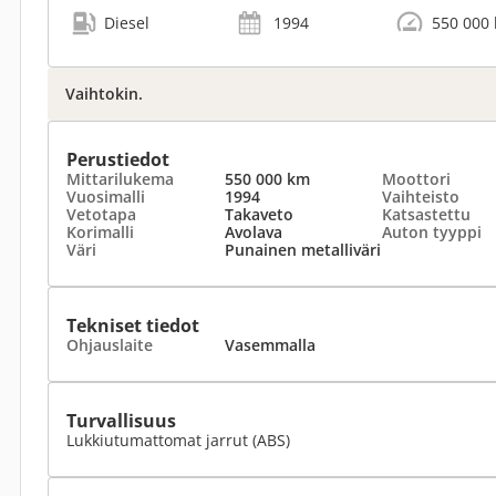
Diesel
1994
550 000
Vaihtokin.
Perustiedot
Mittarilukema
550 000 km
Moottori
Vuosimalli
1994
Vaihteisto
Vetotapa
Takaveto
Katsastettu
Korimalli
Avolava
Auton tyyppi
Väri
Punainen metalliväri
Tekniset tiedot
Ohjauslaite
Vasemmalla
Turvallisuus
Lukkiutumattomat jarrut (ABS)