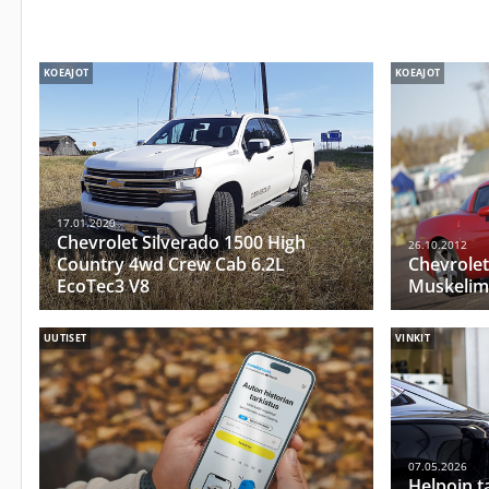
KOEAJOT
KOEAJOT
17.01.2020
Chevrolet Silverado 1500 High
26.10.2012
Country 4wd Crew Cab 6.2L
Chevrolet
EcoTec3 V8
Muskelim
UUTISET
VINKIT
07.05.2026
Helpoin t