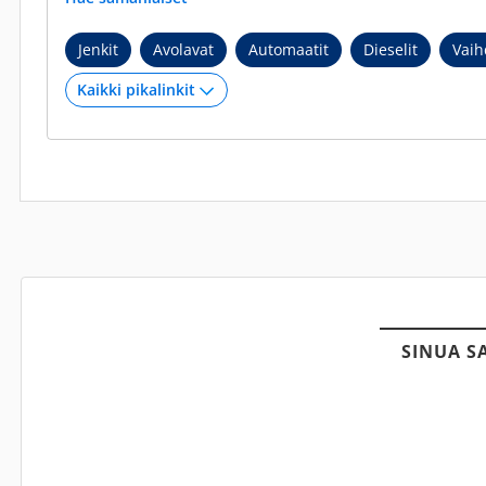
Jenkit
Avolavat
Automaatit
Dieselit
Vaih
SINUA S