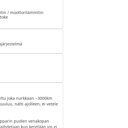
tin / moottorilämmitin
stoke
ojärjestelmä
hdeltu joka nurkkaan ~3000km
uuluu, nätti ajolleen, ei vetele
apparin puolen venakopan
Vaihdetaan kun keretään jos ei