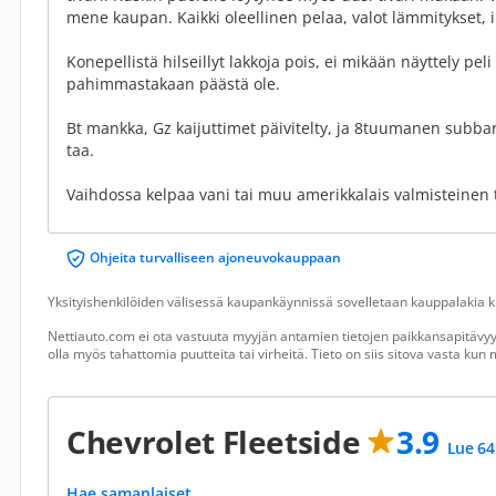
mene kaupan. Kaikki oleellinen pelaa, valot lämmitykset, i
Konepellistä hilseillyt lakkoja pois, ei mikään näyttely peli
pahimmastakaan päästä ole.
Bt mankka, Gz kaijuttimet päivitelty, ja 8tuumanen subba
taa.
Vaihdossa kelpaa vani tai muu amerikkalais valmisteinen ta
Ohjeita turvalliseen ajoneuvokauppaan
Yksityishenkilöiden välisessä kaupankäynnissä sovelletaan kauppalakia ku
Nettiauto.com ei ota vastuuta myyjän antamien tietojen paikkansapitävyyd
olla myös tahattomia puutteita tai virheitä. Tieto on siis sitova vasta ku
Chevrolet Fleetside
3.9
Lue 64
Hae samanlaiset