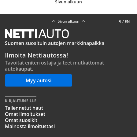
Sivun alkuun
Sivun alkuun
FI
/
EN
Suomen suosituin autojen markkinapaikka
Ilmoita Nettiautossa!
Tavoitat eniten ostajia ja teet mutkattomat
autokaupat.
Myy autosi
KIRJAUTUNEILLE
Tallennetut haut
Omat ilmoitukset
Omat suosikit
Mainosta ilmoitustasi