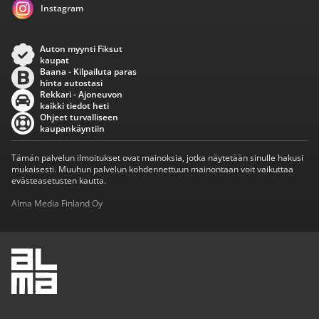
Instagram
Auton myynti Fiksut
kaupat
Baana - Kilpailuta paras
hinta autostasi
Rekkari - Ajoneuvon
kaikki tiedot heti
Ohjeet turvalliseen
kaupankäyntiin
Tämän palvelun ilmoitukset ovat mainoksia, jotka näytetään sinulle hakusi
mukaisesti. Muuhun palvelun kohdennettuun mainontaan voit vaikuttaa
evästeasetusten kautta.
Alma Media Finland Oy