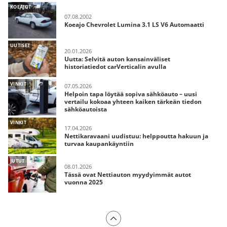
KOEAJOT
07.08.2002
Koeajo Chevrolet Lumina 3.1 LS V6 Automaatti
UUTISET
20.01.2026
Uutta: Selvitä auton kansainväliset
historiatiedot carVerticalin avulla
VINKIT
07.05.2026
Helpoin tapa löytää sopiva sähköauto – uusi
vertailu kokoaa yhteen kaiken tärkeän tiedon
sähköautoista
VINKIT
17.04.2026
Nettikaravaani uudistuu: helppoutta hakuun ja
turvaa kaupankäyntiin
JUTUT
08.01.2026
Tässä ovat Nettiauton myydyimmät autot
vuonna 2025