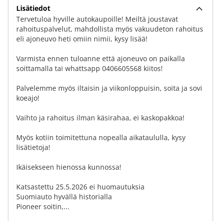
Lisätiedot
Tervetuloa hyville autokaupoille! Meiltä joustavat
rahoituspalvelut, mahdollista myös vakuudeton rahoitus
eli ajoneuvo heti omiin nimii, kysy lisää!
Varmista ennen tuloanne että ajoneuvo on paikalla
soittamalla tai whattsapp 0406605568 kiitos!
Palvelemme myös iltaisin ja viikonloppuisin, soita ja sovi
koeajo!
Vaihto ja rahoitus ilman käsirahaa, ei kaskopakkoa!
Myös kotiin toimitettuna nopealla aikataululla, kysy
lisätietoja!
Ikäisekseen hienossa kunnossa!
Katsastettu 25.5.2026 ei huomautuksia
Suomiauto hyvällä historialla
Pioneer soitin,...