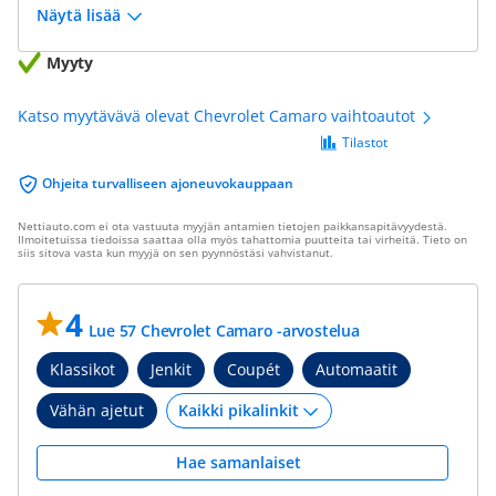
Näytä lisää
Myyty
Katso myytävävä olevat Chevrolet Camaro vaihtoautot
Tilastot
Ohjeita turvalliseen ajoneuvokauppaan
Nettiauto.com ei ota vastuuta myyjän antamien tietojen paikkansapitävyydestä.
Ilmoitetuissa tiedoissa saattaa olla myös tahattomia puutteita tai virheitä. Tieto on
siis sitova vasta kun myyjä on sen pyynnöstäsi vahvistanut.
4
Lue 57 Chevrolet Camaro -arvostelua
Klassikot
Jenkit
Coupét
Automaatit
Vähän ajetut
Hae samanlaiset