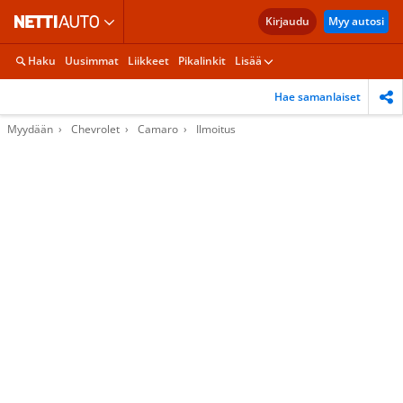
Kirjaudu
Myy autosi
Haku
Uusimmat
Liikkeet
Pikalinkit
Lisää
Hae samanlaiset
Myydään
Chevrolet
Camaro
Ilmoitus