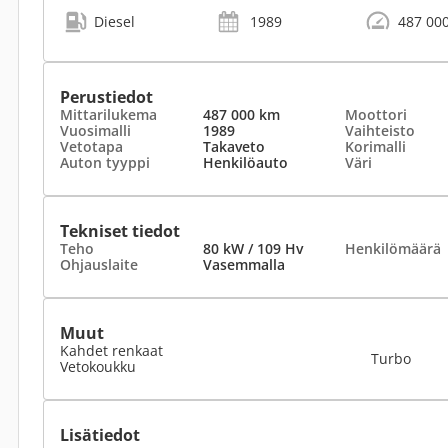
Diesel
1989
487 00
Perustiedot
Mittarilukema
487 000 km
Moottori
Vuosimalli
1989
Vaihteisto
Vetotapa
Takaveto
Korimalli
Auton tyyppi
Henkilöauto
Väri
Tekniset tiedot
Teho
80 kW / 109 Hv
Henkilömäärä
Ohjauslaite
Vasemmalla
Muut
Kahdet renkaat
Turbo
Vetokoukku
Lisätiedot