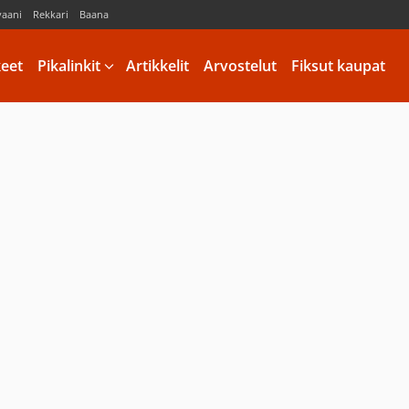
vaani
Rekkari
Baana
keet
Pikalinkit
Artikkelit
Arvostelut
Fiksut kaupat