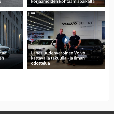
o
korjaamoiden kohtaamispaikalta
JUTUT
21.07.2022
ntaa
Lähes uudenveroinen Volvo
en
kattavalla takuulla - ja ilman
odottelua