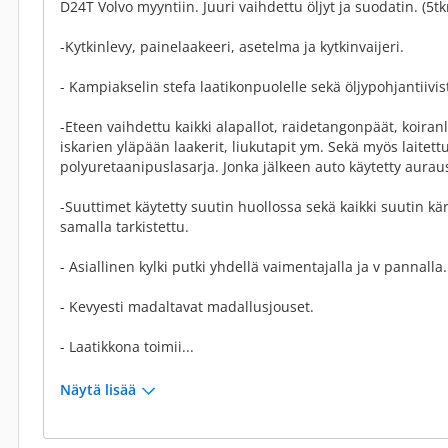
D24T Volvo myyntiin. Juuri vaihdettu öljyt ja suodatin. (5
-Kytkinlevy, painelaakeeri, asetelma ja kytkinvaijeri.
- Kampiakselin stefa laatikonpuolelle sekä öljypohjantiivis
-Eteen vaihdettu kaikki alapallot, raidetangonpäät, koiranlu
iskarien yläpään laakerit, liukutapit ym. Sekä myös laitett
polyuretaanipuslasarja. Jonka jälkeen auto käytetty aura
-Suuttimet käytetty suutin huollossa sekä kaikki suutin kä
samalla tarkistettu.
- Asiallinen kylki putki yhdellä vaimentajalla ja v pannalla.
- Kevyesti madaltavat madallusjouset.
- Laatikkona toimii...
Näytä lisää