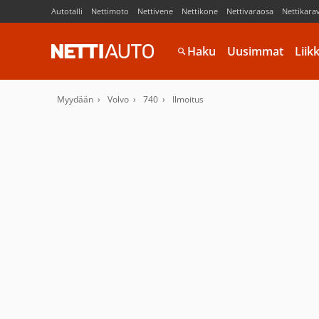
Autotalli
Nettimoto
Nettivene
Nettikone
Nettivaraosa
Nettikara
Haku
Uusimmat
Liik
Myydään
Volvo
740
Ilmoitus