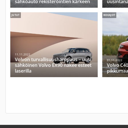
sähköauto rekisteröintien kärkeen
uusintan
JUTUT
KOEAJOT
11.11.2022
Volvon turvallisuusharppaus – uusi
01.11.2022
sähköinen Volvo EX90 näkee esteet
Volvo C40
laserilla
pikkumaa