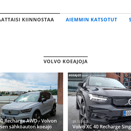
AATTAISI KIINNOSTAA
AIEMMIN KATSOTUT
VOLVO KOEAJOJA
KOEAJOT
40 Recharge AWD - Volvon
20.12.2022
sen sähköauton koeajo
Volvo XC 40 Recharge Sing