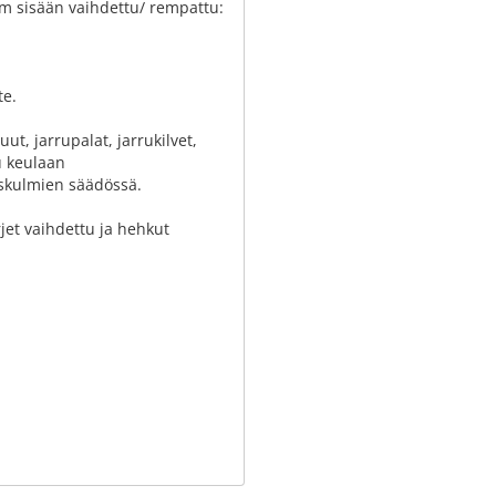
tkm sisään vaihdettu/ rempattu:
te.
ut, jarrupalat, jarrukilvet,
u keulaan
uskulmien säädössä.
rjet vaihdettu ja hehkut