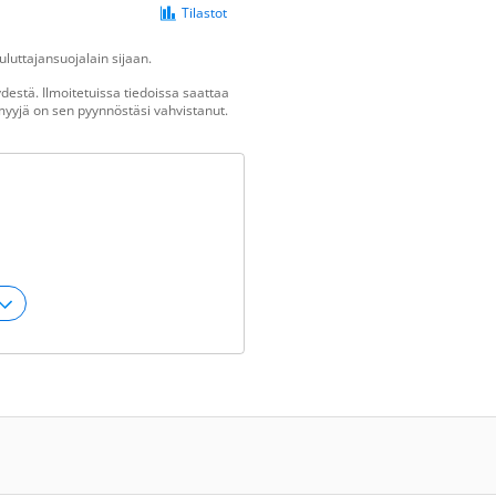
Tilastot
luttajansuojalain sijaan.
estä. Ilmoitetuissa tiedoissa saattaa
n myyjä on sen pyynnöstäsi vahvistanut.