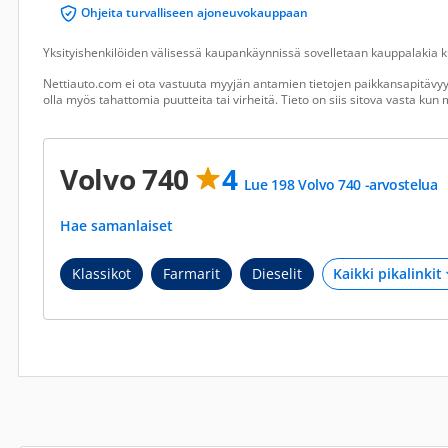
Ohjeita turvalliseen ajoneuvokauppaan
Yksityishenkilöiden välisessä kaupankäynnissä sovelletaan kauppalakia ku
Nettiauto.com ei ota vastuuta myyjän antamien tietojen paikkansapitävyyd
olla myös tahattomia puutteita tai virheitä. Tieto on siis sitova vasta ku
Volvo 740
4
Lue 198 Volvo 740 -arvostelua
Hae samanlaiset
Klassikot
Farmarit
Dieselit