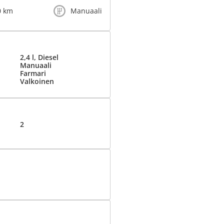
0 km
Manuaali
2,4 l, Diesel
Manuaali
Farmari
Valkoinen
2