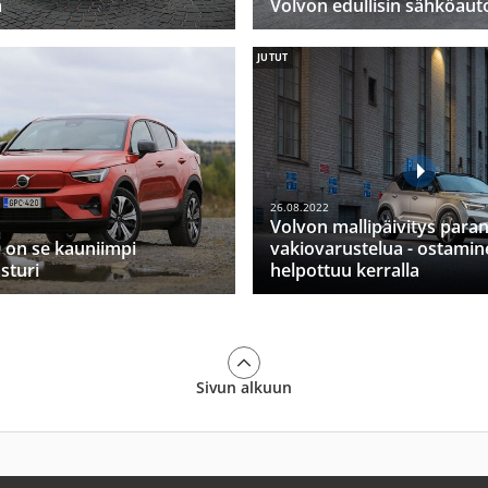
a
Volvon edullisin sähköaut
JUTUT
26.08.2022
Volvon mallipäivitys para
 on se kauniimpi
vakiovarustelua - ostamin
sturi
helpottuu kerralla
Sivun alkuun