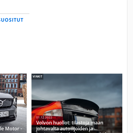
SUOSITUT
VINKIT
01.12.2022
Volvon huollot: tilastoja maan
le Motor -
johtavalta autoilijoiden ja