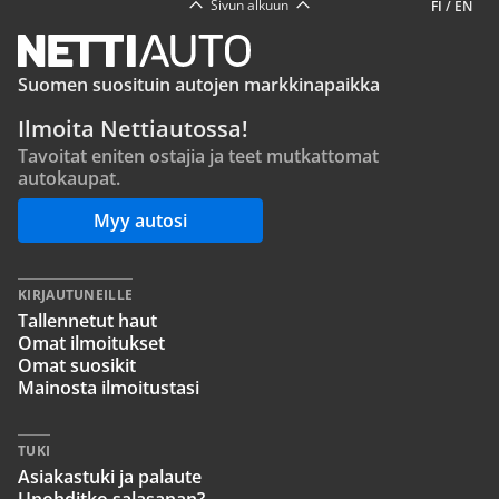
Sivun alkuun
FI
/
EN
Suomen suosituin autojen markkinapaikka
Ilmoita Nettiautossa!
Tavoitat eniten ostajia ja teet mutkattomat
autokaupat.
Myy autosi
KIRJAUTUNEILLE
Tallennetut haut
Omat ilmoitukset
Omat suosikit
Mainosta ilmoitustasi
TUKI
Asiakastuki ja palaute