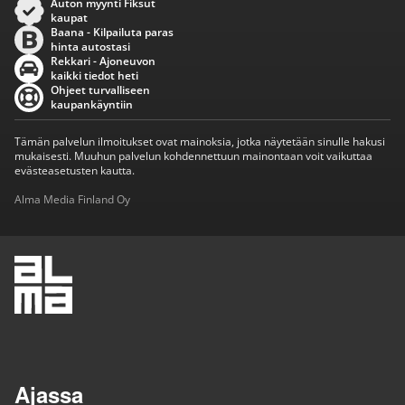
Auton myynti Fiksut
kaupat
Baana - Kilpailuta paras
hinta autostasi
Rekkari - Ajoneuvon
kaikki tiedot heti
Ohjeet turvalliseen
kaupankäyntiin
Tämän palvelun ilmoitukset ovat mainoksia, jotka näytetään sinulle hakusi
mukaisesti. Muuhun palvelun kohdennettuun mainontaan voit vaikuttaa
evästeasetusten kautta.
Alma Media Finland Oy