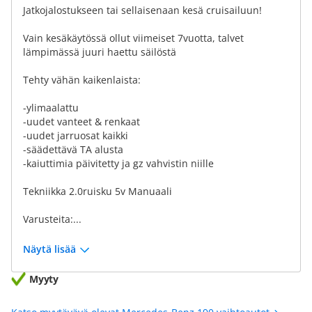
Jatkojalostukseen tai sellaisenaan kesä cruisailuun!
Vain kesäkäytössä ollut viimeiset 7vuotta, talvet
lämpimässä juuri haettu säilöstä
Tehty vähän kaikenlaista:
-ylimaalattu
-uudet vanteet & renkaat
-uudet jarruosat kaikki
-säädettävä TA alusta
-kaiuttimia päivitetty ja gz vahvistin niille
Tekniikka 2.0ruisku 5v Manuaali
Varusteita:...
Näytä lisää
Myyty