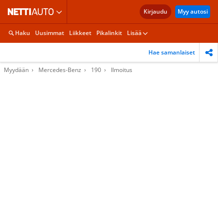
Kirjaudu
Myy autosi
Haku
Uusimmat
Liikkeet
Pikalinkit
Lisää
Hae samanlaiset
Myydään
Mercedes-Benz
190
Ilmoitus