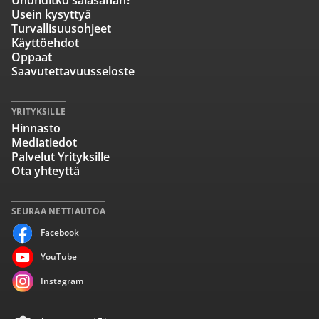
Unohditko salasanan?
Usein kysyttyä
Turvallisuusohjeet
Käyttöehdot
Oppaat
Saavutettavuusseloste
YRITYKSILLE
Hinnasto
Mediatiedot
Palvelut Yrityksille
Ota yhteyttä
SEURAA NETTIAUTOA
Facebook
YouTube
Instagram