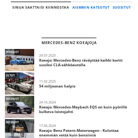
SINUA SAATTAISI KIINNOSTAA
AIEMMIN KATSOTUT
SUOSITUT
MERCEDES-BENZ KOEAJOJA
KOEAJOT
29.07.2025
Koeajo: Mercedes-Benz räväyttää kaikki kortit
uusiksi CLA-sähköautolla
JUTUT
11.02.2025
54 miljoonan halpis
KOEAJOT
24.10.2024
Koeajo: Mercedes-Maybach EQS on kuin pyörillä
kulkeva loistojahti
KOEAJOT
17.06.2024
Koeajo: Benz Patent-Motorwagen - Kuluttaa
enemmän vettä kuin bensiiniä