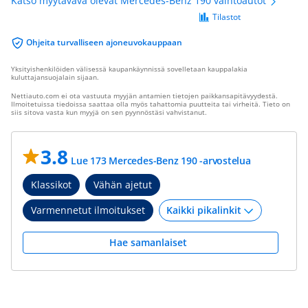
Katso myytävävä olevat Mercedes-Benz 190 vaihtoautot
Tilastot
Ohjeita turvalliseen ajoneuvokauppaan
Yksityishenkilöiden välisessä kaupankäynnissä sovelletaan kauppalakia
kuluttajansuojalain sijaan.
Nettiauto.com ei ota vastuuta myyjän antamien tietojen paikkansapitävyydestä.
Ilmoitetuissa tiedoissa saattaa olla myös tahattomia puutteita tai virheitä. Tieto on
siis sitova vasta kun myyjä on sen pyynnöstäsi vahvistanut.
3.8
Lue 173 Mercedes-Benz 190 -arvostelua
Klassikot
Vähän ajetut
Varmennetut ilmoitukset
Hae samanlaiset