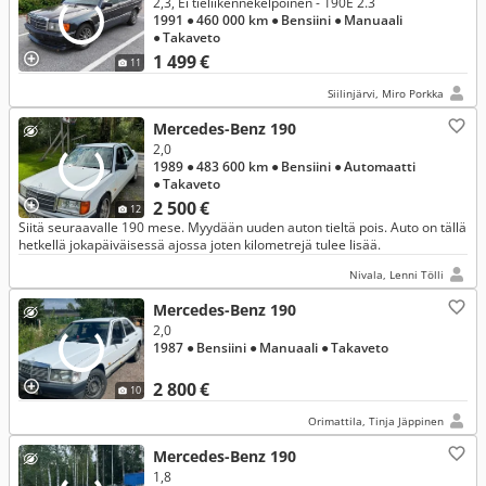
2,3, Ei tieliikennekelpoinen - 190E 2.3
1991
● 460 000 km
● Bensiini
● Manuaali
● Takaveto
1 499 €
11
Siilinjärvi, Miro Porkka
Mercedes-Benz 190
2,0
1989
● 483 600 km
● Bensiini
● Automaatti
● Takaveto
2 500 €
12
Siitä seuraavalle 190 mese. Myydään uuden auton tieltä pois. Auto on tällä
hetkellä jokapäiväisessä ajossa joten kilometrejä tulee lisää.
Nivala, Lenni Tölli
Mercedes-Benz 190
2,0
1987
● Bensiini
● Manuaali
● Takaveto
2 800 €
10
Orimattila, Tinja Jäppinen
Mercedes-Benz 190
1,8