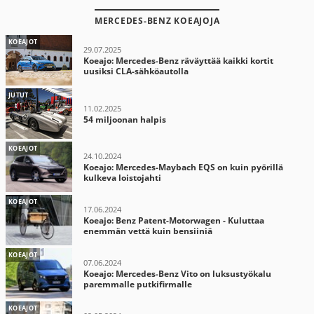
MERCEDES-BENZ KOEAJOJA
KOEAJOT
29.07.2025
Koeajo: Mercedes-Benz räväyttää kaikki kortit
uusiksi CLA-sähköautolla
JUTUT
11.02.2025
54 miljoonan halpis
KOEAJOT
24.10.2024
Koeajo: Mercedes-Maybach EQS on kuin pyörillä
kulkeva loistojahti
KOEAJOT
17.06.2024
Koeajo: Benz Patent-Motorwagen - Kuluttaa
enemmän vettä kuin bensiiniä
KOEAJOT
07.06.2024
Koeajo: Mercedes-Benz Vito on luksustyökalu
paremmalle putkifirmalle
KOEAJOT