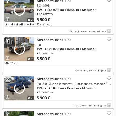
Mercedes-Benz 190
1,8, 190E
1993
● 318 000 km
● Bensiini
● Manuaali
● Takaveto
5 500 €
25
Erittäin siistikuntoinen Klassikko .
Alajärvi, www.uurinmaki.com
Mercedes-Benz 190
2,0
1991
● 370 000 km
● Bensiini
● Manuaali
● Takaveto
5 500 €
11
Siisti 190!
Rovaniemi, Teemu Kajula
Mercedes-Benz 190
2,0, 2.0, Museokatsastettu, katsasus voimassa 5/2027
1993
● 343 000 km
● Bensiini
● Manuaali
● Takaveto
5 900 €
21
Turku, Suvanto Trading Oy
Mercedes-Benz 190