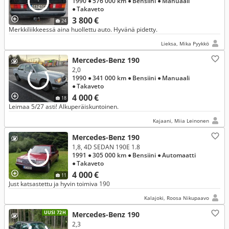
1990
● 576 000 km
● Bensiini
● Manuaali
● Takaveto
3 800 €
24
Merkkiliikkeessä aina huollettu auto. Hyvänä pidetty.
Lieksa, Mika Pyykkö
Mercedes-Benz 190
2,0
1990
● 341 000 km
● Bensiini
● Manuaali
● Takaveto
4 000 €
18
Leimaa 5/27 asti! Alkuperäiskuntoinen.
Kajaani, Miia Leinonen
Mercedes-Benz 190
1,8, 4D SEDAN 190E 1.8
1991
● 305 000 km
● Bensiini
● Automaatti
● Takaveto
4 000 €
11
Just katsastettu ja hyvin toimiva 190
Kalajoki, Roosa Nikupaavo
UUSI 72H
Mercedes-Benz 190
2,3