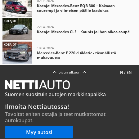
02.05.2024
Koeajo: Mercedes-Benz EQB 300 – Kokoaan
suurempi ja viimeisen päälle laadukas
KOEAJOT
22.04.2024
Koeajo: Mercedes CLE – Kaunis ja ihan oikea coupé
KOEAJOT
18.04.2024
Mercedes-Benz E 220 d 4Matic - täsmällistä
mukavuutta
Sivun alkuun
FI
/
EN
Suomen suosituin autojen markkinapaikka
Ilmoita Nettiautossa!
Tavoitat eniten ostajia ja teet mutkattomat
autokaupat.
Myy autosi