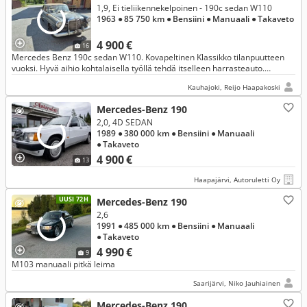
1,9, Ei tieliikennekelpoinen - 190c sedan W110
1963
● 85 750 km
● Bensiini
● Manuaali
● Takaveto
4 900 €
16
Mercedes Benz 190c sedan W110. Kovapeltinen Klassikko tilanpuutteen
vuoksi. Hyvä aihio kohtalaisella työllä tehdä itselleen harrasteauto.
Katsastettu viimeksi 1997, jonka jälkeen jäänyt seisomaan.
Kauhajoki, Reijo Haapakoski
Mercedes-Benz 190
2,0, 4D SEDAN
1989
● 380 000 km
● Bensiini
● Manuaali
● Takaveto
4 900 €
13
Haapajärvi, Autoruletti Oy
UUSI 72H
Mercedes-Benz 190
2,6
1991
● 485 000 km
● Bensiini
● Manuaali
● Takaveto
4 990 €
9
M103 manuaali pitkä leima
Saarijärvi, Niko Jauhiainen
Mercedes-Benz 190