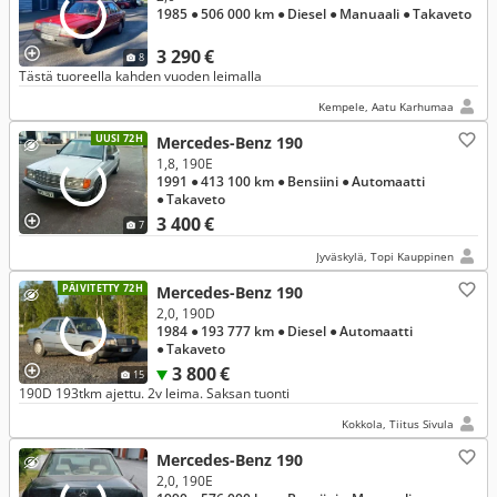
1985
● 506 000 km
● Diesel
● Manuaali
● Takaveto
3 290 €
8
Tästä tuoreella kahden vuoden leimalla
Kempele, Aatu Karhumaa
UUSI 72H
Mercedes-Benz 190
1,8, 190E
1991
● 413 100 km
● Bensiini
● Automaatti
● Takaveto
3 400 €
7
Jyväskylä, Topi Kauppinen
PÄIVITETTY 72H
Mercedes-Benz 190
2,0, 190D
1984
● 193 777 km
● Diesel
● Automaatti
● Takaveto
3 800 €
15
190D 193tkm ajettu. 2v leima. Saksan tuonti
Kokkola, Tiitus Sivula
Mercedes-Benz 190
2,0, 190E