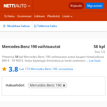
Kirjaudu
Myy autosi
Haku
Uusimmat
Liikkeet
Pikalinkit
Lisää
Muokkaa hakua
Tallenna haku
Mercedes-Benz 190 vaihtoautot
58
kpl
Sivu
1/2
Yhteensä
58
kpl Mercedes-Benz 190 vaihtoautoa autoa kaupan hintaluokissa
890 € - 59 900 €. Selaa käytettyjä ilmoituksia ja hanki unelmiesi
... Lue lisää
3.8
Lue 173 Mercedes-Benz 190 -arvostelua
Hakuehdot:
Mercedes-Benz 190