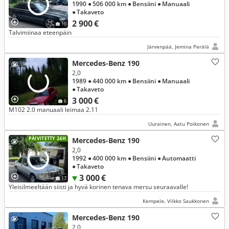
1990
● 506 000 km
● Bensiini
● Manuaali
● Takaveto
2 900 €
10
Talvimiinaa eteenpäin
Järvenpää, Jemina Perälä
Mercedes-Benz 190
2,0
1989
● 440 000 km
● Bensiini
● Manuaali
● Takaveto
3 000 €
6
M102 2.0 manuaali leimaa 2.11
Uurainen, Aatu Poikonen
PÄIVITETTY 24H
Mercedes-Benz 190
2,0
1992
● 400 000 km
● Bensiini
● Automaatti
● Takaveto
3 000 €
17
Yleisilmeeltään siisti ja hyvä korinen tenava mersu seuraavalle!
Kempele, Vilkko Saukkonen
Mercedes-Benz 190
2,0