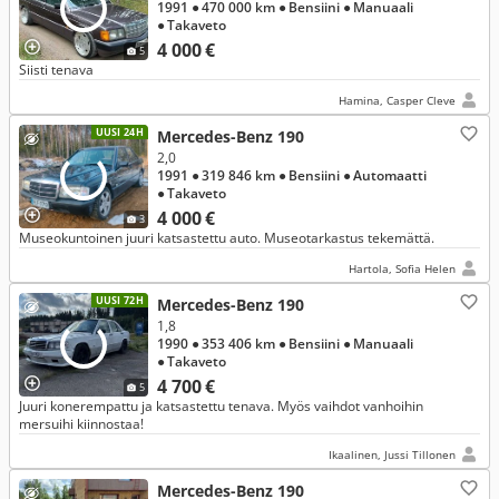
1991
● 470 000 km
● Bensiini
● Manuaali
● Takaveto
4 000 €
5
Siisti tenava
Hamina, Casper Cleve
UUSI 24H
Mercedes-Benz 190
2,0
1991
● 319 846 km
● Bensiini
● Automaatti
● Takaveto
4 000 €
3
Museokuntoinen juuri katsastettu auto. Museotarkastus tekemättä.
Hartola, Sofia Helen
UUSI 72H
Mercedes-Benz 190
1,8
1990
● 353 406 km
● Bensiini
● Manuaali
● Takaveto
4 700 €
5
Juuri konerempattu ja katsastettu tenava. Myös vaihdot vanhoihin
mersuihi kiinnostaa!
Ikaalinen, Jussi Tillonen
Mercedes-Benz 190