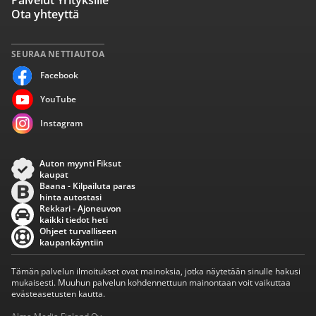
Palvelut Yrityksille
Ota yhteyttä
SEURAA NETTIAUTOA
Facebook
YouTube
Instagram
Auton myynti Fiksut
kaupat
Baana - Kilpailuta paras
hinta autostasi
Rekkari - Ajoneuvon
kaikki tiedot heti
Ohjeet turvalliseen
kaupankäyntiin
Tämän palvelun ilmoitukset ovat mainoksia, jotka näytetään sinulle hakusi
mukaisesti. Muuhun palvelun kohdennettuun mainontaan voit vaikuttaa
evästeasetusten kautta.