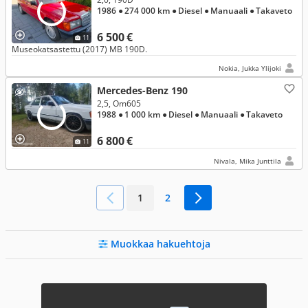
1986
● 274 000 km
● Diesel
● Manuaali
● Takaveto
6 500 €
11
Museokatsastettu (2017) MB 190D.
Nokia, Jukka Ylijoki
Mercedes-Benz 190
2,5, Om605
1988
● 1 000 km
● Diesel
● Manuaali
● Takaveto
6 800 €
11
Nivala, Mika Junttila
1
2
Muokkaa hakuehtoja