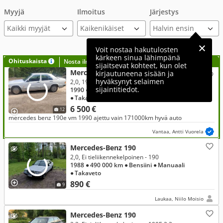
Myyjä
Ilmoitus
Järjestys
Kaikki myyjät
Voit nostaa hakutulosten
kärkeen sinua lähimpänä
Ohituskaista
Nosta ilmoituksesi tähän?
sijaitsevat kohteet, kun olet
Mercedes-Benz 190
kirjautuneena sisään ja
hyväksynyt selaimen
2,0, 190e
sijaintitiedot.
1990
● 171 000 km
● Bensiini
● Manuaali
● Takaveto
6 500 €
12
mercedes benz 190e vm 1990 ajettu vain 171000km hyvä auto
Vantaa, Antti Vuorela
Mercedes-Benz 190
2,0, Ei tieliikennekelpoinen - 190
1988
● 490 000 km
● Bensiini
● Manuaali
● Takaveto
890 €
9
Laukaa, Niilo Moisio
Mercedes-Benz 190