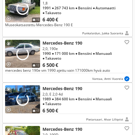
1,8
1991
● 267 743 km
● Bensiini
● Automaatti
● Takaveto
6 400 €
15
Museokatsastettu Mercedes-Benz 190 E
Punkalaidun, Jukka Suoranta
Mercedes-Benz 190
2,0, 190e
1990
● 171 000 km
● Bensiini
● Manuaali
● Takaveto
6 500 €
12
mercedes benz 190e vm 1990 ajettu vain 171000km hyvä auto
Vantaa, Antti Vuorela
Mercedes-Benz 190
2,0, E 2,0 4d
1989
● 384 600 km
● Bensiini
● Manuaali
● Takaveto
6 500 €
17
Pietarsaari, Alvar Lillqvist
Mercedes-Benz 190
2,0, 190D