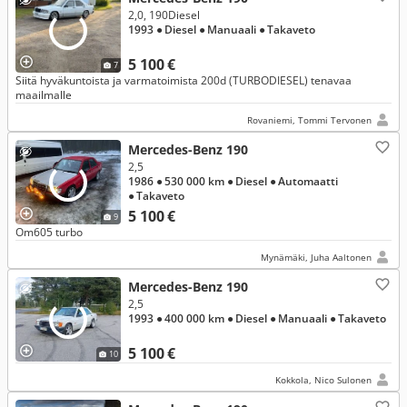
2,0, 190Diesel
1993
● Diesel
● Manuaali
● Takaveto
5 100 €
7
Siitä hyväkuntoista ja varmatoimista 200d (TURBODIESEL) tenavaa
maailmalle
Rovaniemi, Tommi Tervonen
Mercedes-Benz 190
2,5
1986
● 530 000 km
● Diesel
● Automaatti
● Takaveto
5 100 €
9
Om605 turbo
Mynämäki, Juha Aaltonen
Mercedes-Benz 190
2,5
1993
● 400 000 km
● Diesel
● Manuaali
● Takaveto
5 100 €
10
Kokkola, Nico Sulonen