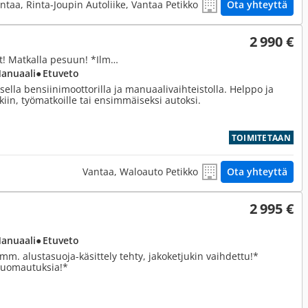
ntaa, Rinta-Joupin Autoliike, Vantaa Petikko
Ota yhteyttä
2 990 €
1,0, 2D HATCHBACK Juuri tullut! Matkalla pesuun! *Ilmastointi / Radio / 2 x renkaat + vanteet*
Manuaali
● Etuveto
sella bensiinimoottorilla ja manuaalivaihteistolla. Helppo ja
iin, työmatkoille tai ensimmäiseksi autoksi.
TOIMITETAAN
Vantaa, Waloauto Petikko
Ota yhteyttä
2 995 €
Manuaali
● Etuveto
m. alustasuoja-käsittely tehty, jakoketjukin vaihdettu!*
 huomautuksia!*