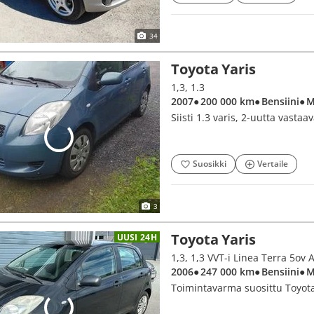
34
Toyota Yaris
1,3, 1.3
2007
● 200 000 km
● Bensiini
● 
Siisti 1.3 varis, 2-uutta vastaa
Suosikki
Vertaile
3
Toyota Yaris
UUSI 24H
2006
● 247 000 km
● Bensiini
● 
Toimintavarma suosittu Toyota 