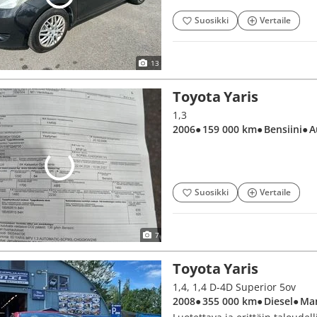
Suosikki
Vertaile
13
Toyota Yaris
1,3
2006
● 159 000 km
● Bensiini
● 
Suosikki
Vertaile
7
Toyota Yaris
1,4, 1,4 D-4D Superior 5ov
2008
● 355 000 km
● Diesel
● Ma