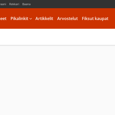
vaani
Rekkari
Baana
keet
Pikalinkit
Artikkelit
Arvostelut
Fiksut kaupat