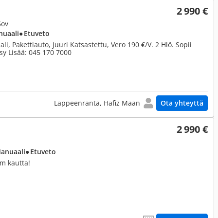
2 990 €
5ov
nuaali
● Etuveto
li, Pakettiauto, Juuri Katsastettu, Vero 190 €/V. 2 Hlö. Sopii
ysy Lisää: 045 170 7000
Lappeenranta, Hafiz Maan
Ota yhteyttä
2 990 €
Manuaali
● Etuveto
m kautta!