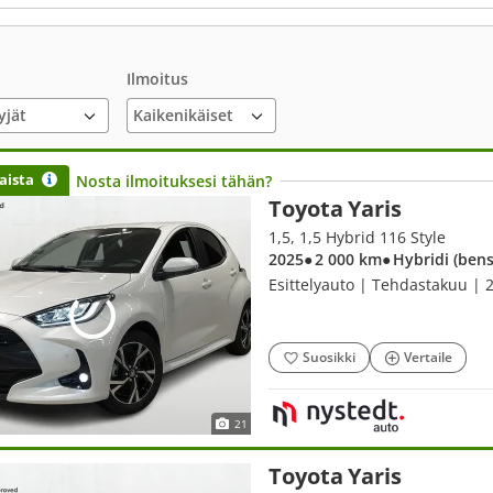
Ilmoitus
yjät
aista
Nosta ilmoituksesi tähän?
Toyota Yaris
1,5, 1,5 Hybrid 116 Style
2025
● 2 000 km
● Hybridi (bens
Esittelyauto | Tehdastakuu | 2
Suosikki
Vertaile
21
Toyota Yaris