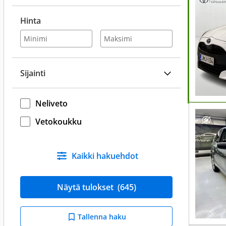
Hinta
Sijainti
Neliveto
Vetokoukku
Kaikki hakuehdot
Näytä tulokset
(645)
Tallenna haku