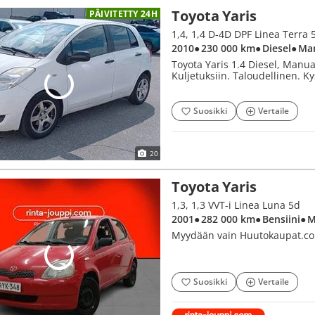
Toyota Yaris
PÄIVITETTY 24H
1,4, 1,4 D-4D DPF Linea Terra 
2010
● 230 000 km
● Diesel
● Ma
Toyota Yaris 1.4 Diesel, Manuaa
Kuljetuksiin. Taloudellinen. K
Suosikki
Vertaile
20
Toyota Yaris
1,3, 1,3 VVT-i Linea Luna 5d
2001
● 282 000 km
● Bensiini
● 
Myydään vain Huutokaupat.co
Suosikki
Vertaile