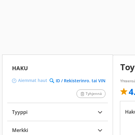
Toy
HAKU
Aiemmat haut
ID / Rekisterinro. tai VIN
Yhteens
4
Tyhjennä
Hak
Tyyppi
Merkki