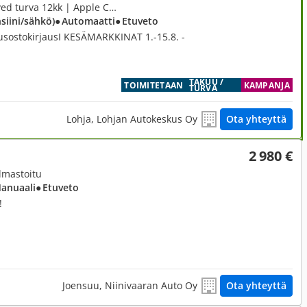
1,5, 1,5 Hybrid Active | Approved turva 12kk | Apple Carplay&Android Auto | Adaptiivinen Cruise | Peruutuskamera
nsiini/sähkö)
● Automaatti
● Etuveto
usostokirjausI KESÄMARKKINAT 1.-15.8. -
TAKUU /
TOIMITETAAN
KAMPANJA
TURVA
Lohja, Lohjan Autokeskus Oy
Ota yhteyttä
2 980 €
Ilmastoitu
Manuaali
● Etuveto
!
Joensuu, Niinivaaran Auto Oy
Ota yhteyttä