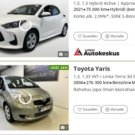
2021
● 75 000 km
● Hybridi (be
Korko alk. 2,99%*, 500€ S-Bon
Suosikki
Vertaile
20
Toyota Yaris
UUSI 24H
1,3, 1.33 VVT-i Linea Terra 3d 
2006
● 276 300 km
● Bensiini
● 
Rahoitus jopa ilman käsirahaa
Suosikki
Vertaile
7