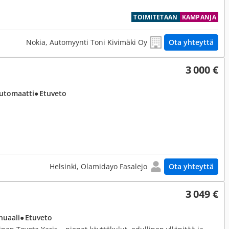
TOIMITETAAN
KAMPANJA
Nokia, Automyynti Toni Kivimäki Oy
Ota yhteyttä
3 000 €
Automaatti
● Etuveto
Helsinki, Olamidayo Fasalejo
Ota yhteyttä
3 049 €
nuaali
● Etuveto