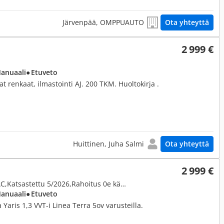
Järvenpää, OMPPUAUTO
Ota yhteyttä
2 999 €
Manuaali
● Etuveto
vat renkaat, ilmastointi AJ. 200 TKM. Huoltokirja .
Huittinen, Juha Salmi
Ota yhteyttä
2 999 €
1,3, 1,3 VVT-i Linea Terra 5ov AC,Katsastettu 5/2026,Rahoitus 0e käsirahalla 42e/kk
Manuaali
● Etuveto
Yaris 1,3 VVT-i Linea Terra 5ov varusteilla.