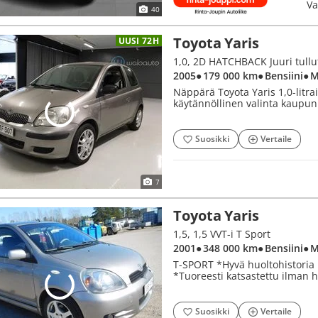
Va
40
Toyota Yaris
UUSI 72H
2005
● 179 000 km
● Bensiini
● 
Näppärä Toyota Yaris 1,0-litrai
käytännöllinen valinta kaupunk
Suosikki
Vertaile
7
Toyota Yaris
1,5, 1,5 VVT-i T Sport
2001
● 348 000 km
● Bensiini
● 
T-SPORT *Hyvä huoltohistoria m
*Tuoreesti katsastettu ilman
Suosikki
Vertaile