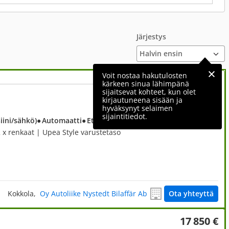
Järjestys
Voit nostaa hakutulosten
kärkeen sinua lähimpänä
sijaitsevat kohteet, kun olet
29 800 €
kirjautuneena sisään ja
hyväksynyt selaimen
Sis. ALV
sijaintitiedot.
iini/sähkö)
● Automaatti
● Etuveto
 x renkaat | Upea Style varustetaso
Kokkola,
Oy Autoliike Nystedt Bilaffär Ab
Ota yhteyttä
17 850 €