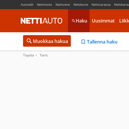
Autotalli
Nettimoto
Nettivene
Nettikone
Nettivaraosa
Nettikara
Haku
Uusimmat
Liik
Muokkaa hakua
Tallenna haku
Toyota
Yaris