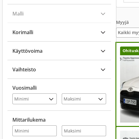
Malli
Myyjä
Korimalli
Kaikki my
Käyttövoima
Ohitusk
Vaihteisto
Vuosimalli
Mittarilukema