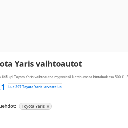
ota Yaris vaihtoautot
ä
645
kpl Toyota Yaris vaihtoautoa myynnissä Nettiautossa hintaluokissa 500 € - 3
.1
Lue 397 Toyota Yaris -arvostelua
uehdot:
Toyota Yaris