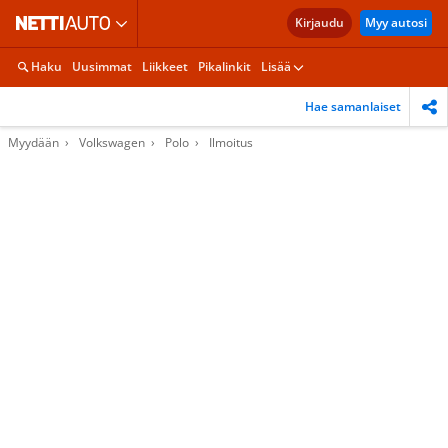
Kirjaudu
Myy autosi
Haku
Uusimmat
Liikkeet
Pikalinkit
Lisää
Hae samanlaiset
Myydään
Volkswagen
Polo
Ilmoitus