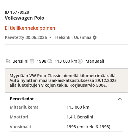
ID 15778928
Volkswagen Polo
Ei tieliikennekelpoinen
Päivitetty 30.06.2026
Helsinki, Uusimaa
Bensiini
1998
113 000 km
Manuaali
Myydään VW Polo Classic pienellä kilometrimäärällä.
Auto hylättiin määräaikaiskatsastuksessa 29.12.2025
alla lueteltujen vikojen takia. Korjausarvio 500€.
Perustiedot
Mittarilukema
113 000 km
Moottori
1,4 l, Bensiini
Vuosimalli
1998 (ensirek. 6-1998)