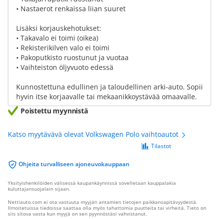
• Nastaerot renkaissa liian suuret
Lisäksi korjauskehotukset:
• Takavalo ei toimi (oikea)
• Rekisterikilven valo ei toimi
• Pakoputkisto ruostunut ja vuotaa
• Vaihteiston öljyvuoto edessä
Kunnostettuna edullinen ja taloudellinen arki-auto. Sopii
hyvin itse korjaavalle tai mekaanikkoystävää omaavalle.
Poistettu myynnistä
Katso myytävävä olevat Volkswagen Polo vaihtoautot
Tilastot
Ohjeita turvalliseen ajoneuvokauppaan
Yksityishenkilöiden välisessä kaupankäynnissä sovelletaan kauppalakia
kuluttajansuojalain sijaan.
Nettiauto.com ei ota vastuuta myyjän antamien tietojen paikkansapitävyydestä.
Ilmoitetuissa tiedoissa saattaa olla myös tahattomia puutteita tai virheitä. Tieto on
siis sitova vasta kun myyjä on sen pyynnöstäsi vahvistanut.