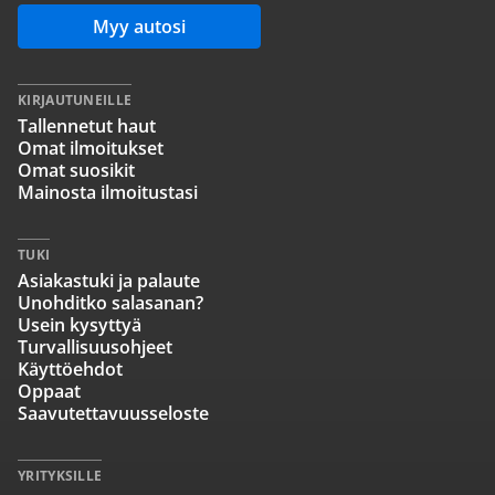
Myy autosi
KIRJAUTUNEILLE
Tallennetut haut
Omat ilmoitukset
Omat suosikit
Mainosta ilmoitustasi
TUKI
Asiakastuki ja palaute
Unohditko salasanan?
Usein kysyttyä
Turvallisuusohjeet
Käyttöehdot
Oppaat
Saavutettavuusseloste
YRITYKSILLE