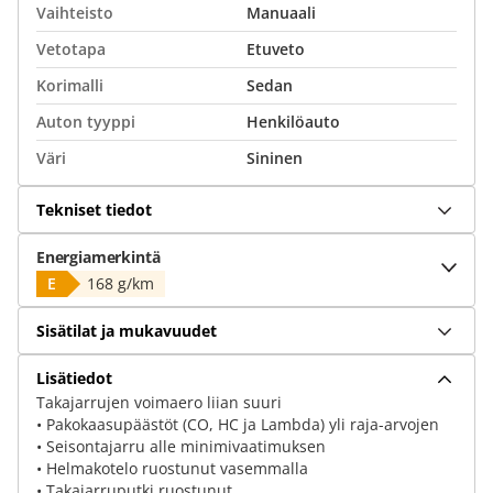
Vaihteisto
Manuaali
Vetotapa
Etuveto
Korimalli
Sedan
Auton tyyppi
Henkilöauto
Väri
Sininen
Tekniset tiedot
Energiamerkintä
E
168 g/km
Sisätilat ja mukavuudet
Lisätiedot
Takajarrujen voimaero liian suuri
• Pakokaasupäästöt (CO, HC ja Lambda) yli raja-arvojen
• Seisontajarru alle minimivaatimuksen
• Helmakotelo ruostunut vasemmalla
• Takajarruputki ruostunut