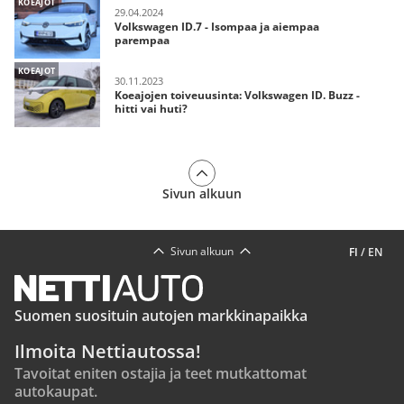
KOEAJOT
29.04.2024
Volkswagen ID.7 - Isompaa ja aiempaa
parempaa
KOEAJOT
30.11.2023
Koeajojen toiveuusinta: Volkswagen ID. Buzz -
hitti vai huti?
Sivun alkuun
Sivun alkuun
FI
/
EN
Suomen suosituin autojen markkinapaikka
Ilmoita Nettiautossa!
Tavoitat eniten ostajia ja teet mutkattomat
autokaupat.