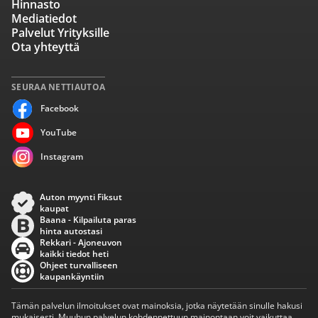
Hinnasto
Mediatiedot
Palvelut Yrityksille
Ota yhteyttä
SEURAA NETTIAUTOA
Facebook
YouTube
Instagram
Auton myynti Fiksut
kaupat
Baana - Kilpailuta paras
hinta autostasi
Rekkari - Ajoneuvon
kaikki tiedot heti
Ohjeet turvalliseen
kaupankäyntiin
Tämän palvelun ilmoitukset ovat mainoksia, jotka näytetään sinulle hakusi
mukaisesti. Muuhun palvelun kohdennettuun mainontaan voit vaikuttaa