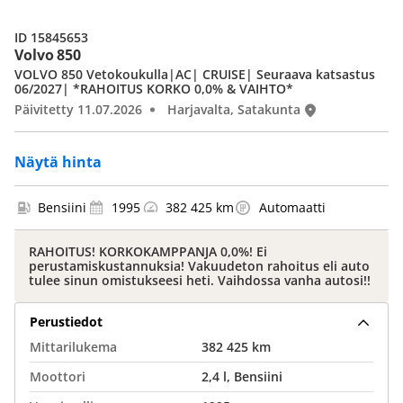
ID 15845653
Volvo 850
VOLVO 850 Vetokoukulla|AC| CRUISE| Seuraava katsastus
06/2027| *RAHOITUS KORKO 0,0% & VAIHTO*
Päivitetty 11.07.2026
Harjavalta, Satakunta
Näytä hinta
Bensiini
1995
382 425 km
Automaatti
RAHOITUS! KORKOKAMPPANJA 0,0%! Ei
perustamiskustannuksia! Vakuudeton rahoitus eli auto
tulee sinun omistukseesi heti. Vaihdossa vanha autosi!!
Perustiedot
Mittarilukema
382 425 km
Moottori
2,4 l, Bensiini