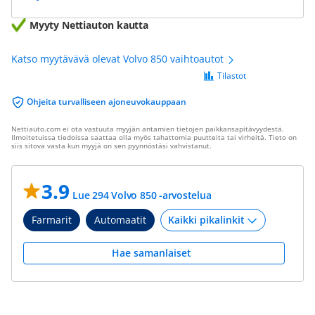
Myyty Nettiauton kautta
Katso myytävävä olevat Volvo 850 vaihtoautot
Tilastot
Ohjeita turvalliseen ajoneuvokauppaan
Nettiauto.com ei ota vastuuta myyjän antamien tietojen paikkansapitävyydestä.
Ilmoitetuissa tiedoissa saattaa olla myös tahattomia puutteita tai virheitä. Tieto on
siis sitova vasta kun myyjä on sen pyynnöstäsi vahvistanut.
3.9
Lue 294 Volvo 850 -arvostelua
Farmarit
Automaatit
Hae samanlaiset