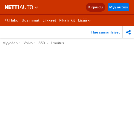
Kirjaudu
Myy autosi
Haku
Uusimmat
Liikkeet
Pikalinkit
Lisää
Hae samanlaiset
Myydään
Volvo
850
Ilmoitus