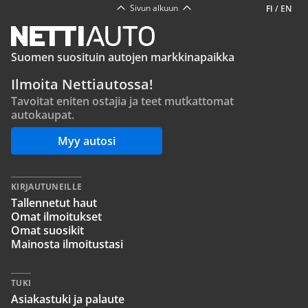
Sivun alkuun
FI
/
EN
Suomen suosituin autojen markkinapaikka
Ilmoita Nettiautossa!
Tavoitat eniten ostajia ja teet mutkattomat
autokaupat.
Myy autosi
KIRJAUTUNEILLE
Tallennetut haut
Omat ilmoitukset
Omat suosikit
Mainosta ilmoitustasi
TUKI
Asiakastuki ja palaute