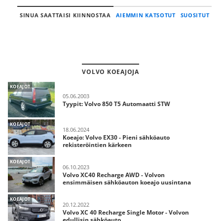
SINUA SAATTAISI KIINNOSTAA
AIEMMIN KATSOTUT
SUOSITUT
VOLVO KOEAJOJA
KOEAJOT
05.06.2003
Tyypit: Volvo 850 T5 Automaatti STW
KOEAJOT
18.06.2024
Koeajo: Volvo EX30 - Pieni sähköauto
rekisteröintien kärkeen
KOEAJOT
06.10.2023
Volvo XC40 Recharge AWD - Volvon
ensimmäisen sähköauton koeajo uusintana
KOEAJOT
20.12.2022
Volvo XC 40 Recharge Single Motor - Volvon
edullisin sähköauto