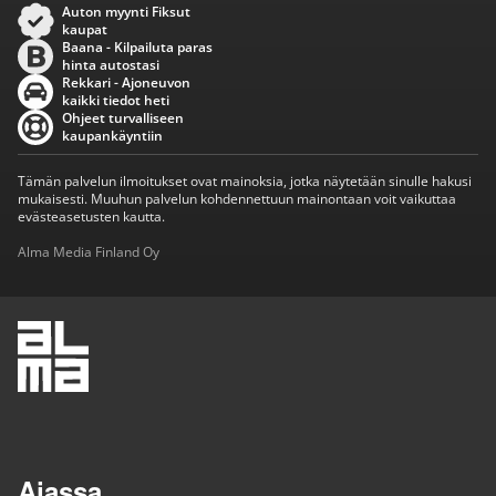
Auton myynti Fiksut
kaupat
Baana - Kilpailuta paras
hinta autostasi
Rekkari - Ajoneuvon
kaikki tiedot heti
Ohjeet turvalliseen
kaupankäyntiin
Tämän palvelun ilmoitukset ovat mainoksia, jotka näytetään sinulle hakusi
mukaisesti. Muuhun palvelun kohdennettuun mainontaan voit vaikuttaa
evästeasetusten kautta.
Alma Media Finland Oy