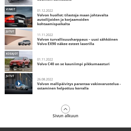
VINKIT
01.12.2022
Volvon huollot: tilastoja maan johtavalta
autoilijoiden ja korjaamoiden
kohtaamispaikalta
JUTUT
11.11.2022
Volvon turvallisuusharppaus – uusi sähköinen
Volvo EX90 näkee esteet laserilla
KOEAJOT
01.11.2022
Volvo C40 on se kauniimpi pikkumaasturi
JUTUT
26.08.2022
Volvon mallipäivitys parantaa vakiovarustelua -
ostaminen helpottuu kerralla
Sivun alkuun