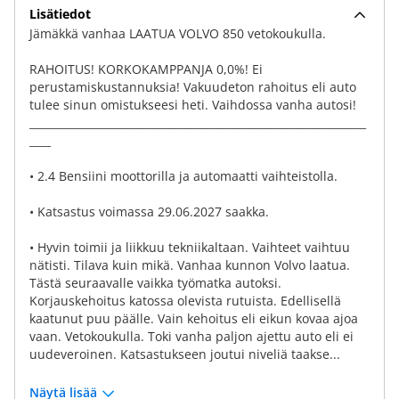
Lisätiedot
Jämäkkä vanhaa LAATUA VOLVO 850 vetokoukulla.
RAHOITUS! KORKOKAMPPANJA 0,0%! Ei
perustamiskustannuksia! Vakuudeton rahoitus eli auto
tulee sinun omistukseesi heti. Vaihdossa vanha autosi!
_______________________________________________________________
____
• 2.4 Bensiini moottorilla ja automaatti vaihteistolla.
• Katsastus voimassa 29.06.2027 saakka.
• Hyvin toimii ja liikkuu tekniikaltaan. Vaihteet vaihtuu
nätisti. Tilava kuin mikä. Vanhaa kunnon Volvo laatua.
Tästä seuraavalle vaikka työmatka autoksi.
Korjauskehoitus katossa olevista rutuista. Edellisellä
kaatunut puu päälle. Vain kehoitus eli eikun kovaa ajoa
vaan. Vetokoukulla. Toki vanha paljon ajettu auto eli ei
uudeveroinen. Katsastukseen joutui niveliä taakse...
Näytä lisää