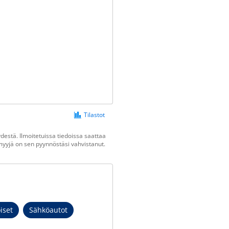
Tilastot
estä. Ilmoitetuissa tiedoissa saattaa
n myyjä on sen pyynnöstäsi vahvistanut.
iset
Sähköautot