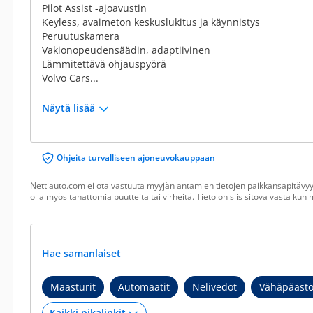
Pilot Assist -ajoavustin
Keyless, avaimeton keskuslukitus ja käynnistys
Peruutuskamera
Vakionopeudensäädin, adaptiivinen
Lämmitettävä ohjauspyörä
Volvo Cars...
Näytä lisää
Ohjeita turvalliseen ajoneuvokauppaan
Nettiauto.com ei ota vastuuta myyjän antamien tietojen paikkansapitävyyd
olla myös tahattomia puutteita tai virheitä. Tieto on siis sitova vasta ku
Hae samanlaiset
Maasturit
Automaatit
Nelivedot
Vähäpäästö