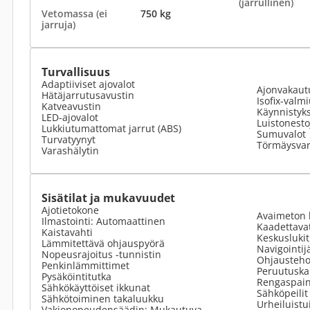
(jarrullinen)
Vetomassa (ei
750 kg
jarruja)
Turvallisuus
Adaptiiviset ajovalot
Ajonvakaut
Hätäjarrutusavustin
Isofix-valm
Katveavustin
Käynnistyk
LED-ajovalot
Luistonesto
Lukkiutumattomat jarrut (ABS)
Sumuvalot
Turvatyynyt
Törmäysvar
Varashälytin
Sisätilat ja mukavuudet
Ajotietokone
Avaimeton 
Ilmastointi: Automaattinen
Kaadettavat
Kaistavahti
Keskusluki
Lämmitettävä ohjauspyörä
Navigointij
Nopeusrajoitus -tunnistin
Ohjausteho
Penkinlämmittimet
Peruutuska
Pysäköintitutka
Rengaspain
Sähkökäyttöiset ikkunat
Sähköpeilit
Sähkötoiminen takaluukku
Urheiluistu
Vakionopeudensäädin: Mukautuva