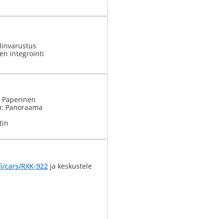
invarustus
n integrointi
: Paperinen
u: Panoraama
tin
i/cars/RXK-922
ja keskustele