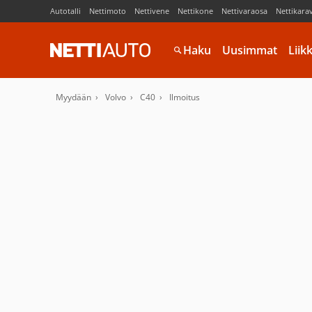
Autotalli
Nettimoto
Nettivene
Nettikone
Nettivaraosa
Nettikara
Haku
Uusimmat
Liik
Myydään
Volvo
C40
Ilmoitus