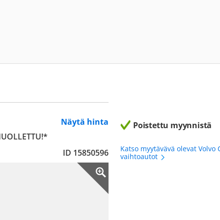
Näytä hinta
Poistettu myynnistä
HUOLLETTU!*
Katso myytävävä olevat Volvo 
ID 15850596
vaihtoautot