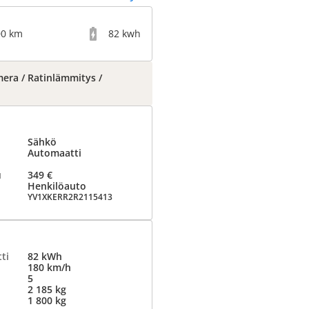
00 km
82 kwh
era / Ratinlämmitys /
Sähkö
Automaatti
u
349 €
Henkilöauto
YV1XKERR2R2115413
ti
82 kWh
180 km/h
5
2 185 kg
1 800 kg