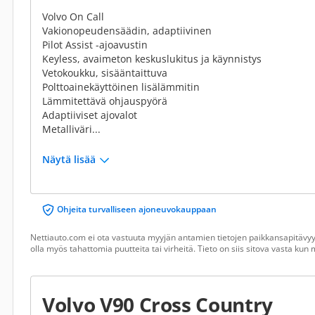
Volvo On Call
Vakionopeudensäädin, adaptiivinen
Pilot Assist -ajoavustin
Keyless, avaimeton keskuslukitus ja käynnistys
Vetokoukku, sisääntaittuva
Polttoainekäyttöinen lisälämmitin
Lämmitettävä ohjauspyörä
Adaptiiviset ajovalot
Metalliväri...
Näytä lisää
Ohjeita turvalliseen ajoneuvokauppaan
Nettiauto.com ei ota vastuuta myyjän antamien tietojen paikkansapitävyyd
olla myös tahattomia puutteita tai virheitä. Tieto on siis sitova vasta ku
Volvo V90 Cross Country