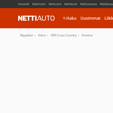
Autotalli
Nettimoto
Nettivene
Nettikone
Nettivaraosa
Nettikara
Haku
Uusimmat
Liik
Myydään
Volvo
V90 Cross Country
Ilmoitus