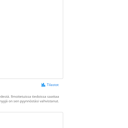
Tilastot
estä. Ilmoitetuissa tiedoissa saattaa
n myyjä on sen pyynnöstäsi vahvistanut.