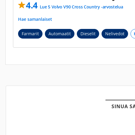
4.4
Lue 5 Volvo V90 Cross Country -arvostelua
Hae samanlaiset
Farmarit
Automaatit
Dieselit
Nelivedot
SINUA S