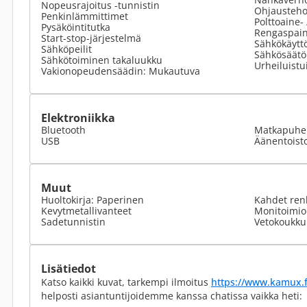
Nopeusrajoitus -tunnistin
Ohjausteho
Penkinlämmittimet
Polttoaine-
Pysäköintitutka
Rengaspain
Start-stop-järjestelmä
Sähkökäyttö
Sähköpeilit
Sähkösäätöi
Sähkötoiminen takaluukku
Urheiluistu
Vakionopeudensäädin: Mukautuva
Elektroniikka
Bluetooth
Matkapuhel
USB
Äänentoist
Muut
Huoltokirja: Paperinen
Kahdet ren
Kevytmetallivanteet
Monitoimio
Sadetunnistin
Vetokoukku
Lisätiedot
Katso kaikki kuvat, tarkempi ilmoitus
https://www.kamux.f
helposti asiantuntijoidemme kanssa chatissa vaikka heti: