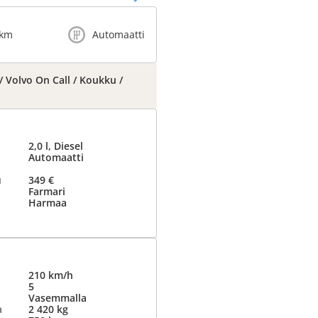
 km
Automaatti
/ Volvo On Call / Koukku /
2,0 l, Diesel
Automaatti
u
349 €
Farmari
Harmaa
210 km/h
5
Vasemmalla
a
2 420 kg