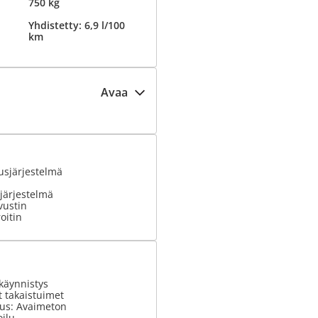
750 kg
Yhdistetty: 6,9 l/100
km
Avaa
usjärjestelmä
järjestelmä
vustin
oitin
käynnistys
 takaistuimet
tus: Avaimeton
ilu