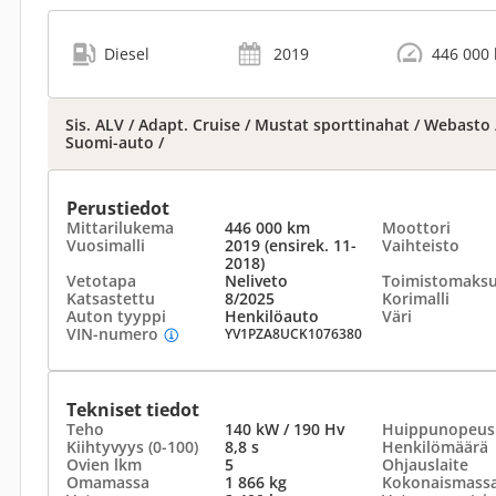
Diesel
2019
446 000
Sis. ALV / Adapt. Cruise / Mustat sporttinahat / Webasto 
Suomi-auto /
Perustiedot
Mittarilukema
446 000 km
Moottori
Vuosimalli
2019 (ensirek. 11-
Vaihteisto
2018)
Vetotapa
Neliveto
Toimistomaks
Katsastettu
8/2025
Korimalli
Auton tyyppi
Henkilöauto
Väri
VIN-numero
YV1PZA8UCK1076380
Tekniset tiedot
Teho
140 kW / 190 Hv
Huippunopeus
Kiihtyvyys (0-100)
8,8 s
Henkilömäärä
Ovien lkm
5
Ohjauslaite
Omamassa
1 866 kg
Kokonaismass