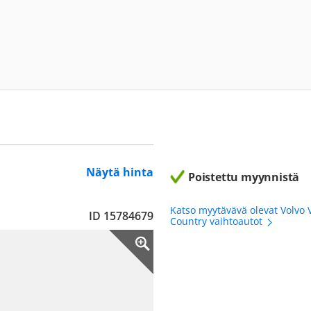
Näytä hinta
Poistettu myynnistä
Katso myytävävä olevat Volvo 
ID 15784679
Country vaihtoautot