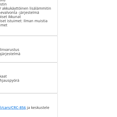
stin
 / akkukäyttöinen lisälämmitin
evalvonta -järjestelmä
iset ikkunat
set istuimet: Ilman muistia
imet
invarustus
ojärjestelmä
kaat
hjauspyörä
i/cars/CRC-856
ja keskustele