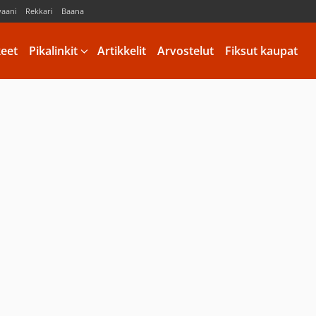
vaani
Rekkari
Baana
keet
Pikalinkit
Artikkelit
Arvostelut
Fiksut kaupat