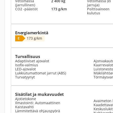
Vetomassa
2 400 kg
Vetomassa (ei
(jarrullinen)
jarruja)
CO2 -päästöt
173 g/km
Polttoaineen
kulutus
Energiamerkintä
E
173 g/km
Turvallisuus
Adaptiiviset ajovalot
Ajonvakaut
Isofix-valmius
Kaarrevalot
LED-ajovalot
Luistonesto
Lukkiutumattomat jarrut (ABS)
Mäkilähtöa
Turvatyynyt
Törmäysvar
Sisätilat ja mukavuudet
Ajotietokone
Avaimeton 
Ilmastointi: Automaattinen
Kaadettavat
Kaistavahti
Keskusluki
Lämmitettävä ohjauspyörä
Nahkaverho