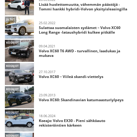
Lisää huolettomuutta, vähemmän päästöjä -
Tommi hankki hybridi-Volvon yksityisleasingilla
JUTUT
25.02.2022
Sulattaa suomalaisten sydämet – Volvo XC60
Long Range -lataushybridi kulkee pitkälle
KOEAJOT
09.04.2021
Volvo XC60 T6 AWD - turvallinen, laadukas ja
mukava
KOEAJOT
27.10.2017
Volvo XC60 – Viileä skandi-viettelys
KOEAJOT
23.09.2013
Volvo XC60: Skandinavian katumaasturiylpeys
KOEAJOT
18.06.2024
Koeajo: Volvo EX30 - Pieni sähköauto
rekisteröintien kärkeen
KOEAJOT