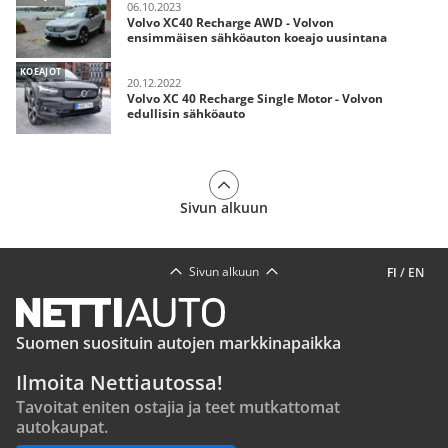
06.10.2023
Volvo XC40 Recharge AWD - Volvon
ensimmäisen sähköauton koeajo uusintana
KOEAJOT
20.12.2022
Volvo XC 40 Recharge Single Motor - Volvon
edullisin sähköauto
Sivun alkuun
Sivun alkuun
FI
/
EN
Suomen suosituin autojen markkinapaikka
Ilmoita Nettiautossa!
Tavoitat eniten ostajia ja teet mutkattomat
autokaupat.