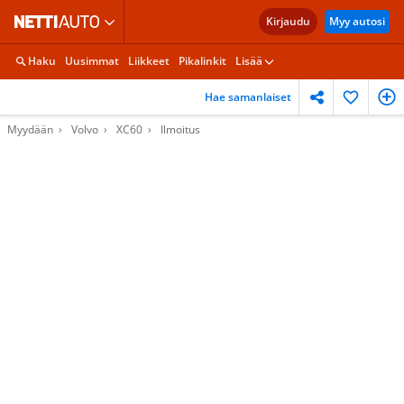
Kirjaudu
Myy autosi
Haku
Uusimmat
Liikkeet
Pikalinkit
Lisää
Hae samanlaiset
Myydään
Volvo
XC60
Ilmoitus