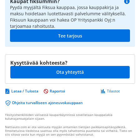
Kaupat fiksummin?
Pyydä myyjältä Fiksua kauppaa, jossa kauppakirja ja
maksu hoidetaan luotettavasti palvelumme välityksellä.
Fiksuun kauppaan voi hakea OP Yrityspankki Oyj:n
tarjoamaa rahoitusta.
Tee tarjous
Kysyttävää kohteesta?
Ota yhteyttä
Lataa / Tulosta
Raportoi
Tilastot
Ohjeita turvalliseen ajoneuvokauppaan
Yksityishenkilöiden välisessä kaupankäynnissä sovelletaan kauppalakia
kuluttajansuojalain sijaan.
Nettiauto.com ei ota vastuuta myyjän antamien tietojen paikkansapitävyydestä.
Ilmoitetuissa tiedoissa saattaa olla myös tahattomia puutteita tai virheitä. Tieto on
siis sitova vasta kun myyjä on sen pyynnöstäsi vahvistanut.