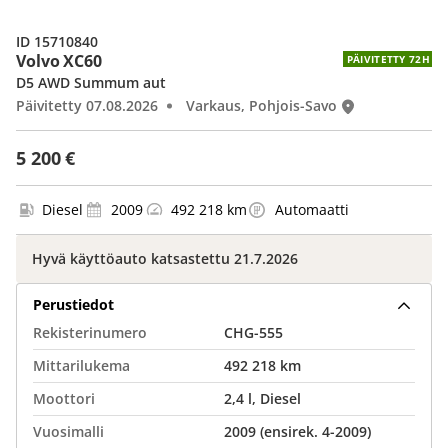
ID 15710840
Volvo XC60
PÄIVITETTY 72H
D5 AWD Summum aut
Päivitetty 07.08.2026
Varkaus, Pohjois-Savo
5 200 €
Diesel
2009
492 218 km
Automaatti
Hyvä käyttöauto katsastettu 21.7.2026
Perustiedot
Rekisterinumero
CHG-555
Mittarilukema
492 218 km
Moottori
2,4 l, Diesel
Vuosimalli
2009 (ensirek. 4-2009)