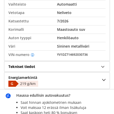
Vaihteisto
Automaatti
Vetotapa
Neliveto
Katsastettu
7/2026
Korimalli
Maastoauto suv
Auton tyyppi
Henkilöauto
Väri
Sininen metalliväri
VIN-numero
YV1DZ714692030736
Tekniset tiedot
Energiamerkintä
G
219 g/km
Haussa edullisin autovakuutus?
Saat hinnan ajokilometrien mukaan
Voit maksaa 12 erässä ilman lisäkuluja
Saat kaskoon heti 80 % bonuksen