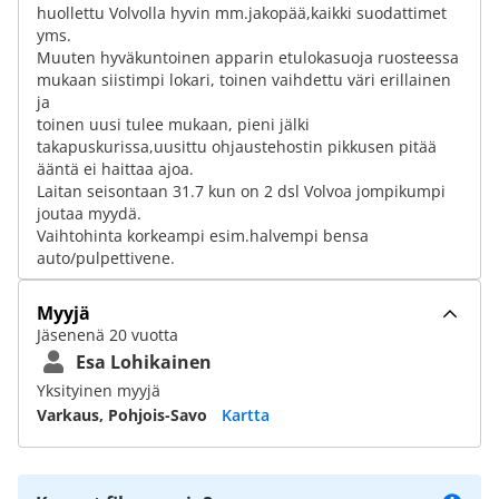
huollettu Volvolla hyvin mm.jakopää,kaikki suodattimet
yms.
Muuten hyväkuntoinen apparin etulokasuoja ruosteessa
mukaan siistimpi lokari, toinen vaihdettu väri erillainen
ja
toinen uusi tulee mukaan, pieni jälki
takapuskurissa,uusittu ohjaustehostin pikkusen pitää
ääntä ei haittaa ajoa.
Laitan seisontaan 31.7 kun on 2 dsl Volvoa jompikumpi
joutaa myydä.
Vaihtohinta korkeampi esim.halvempi bensa
auto/pulpettivene.
Myyjä
Jäsenenä 20 vuotta
Esa Lohikainen
Yksityinen myyjä
Varkaus, Pohjois-Savo
Kartta