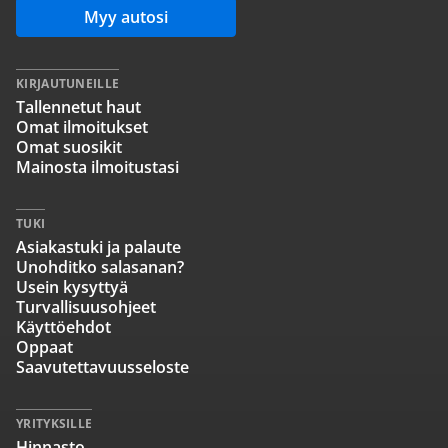
Myy autosi
KIRJAUTUNEILLE
Tallennetut haut
Omat ilmoitukset
Omat suosikit
Mainosta ilmoitustasi
TUKI
Asiakastuki ja palaute
Unohditko salasanan?
Usein kysyttyä
Turvallisuusohjeet
Käyttöehdot
Oppaat
Saavutettavuusseloste
YRITYKSILLE
Hinnasto