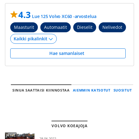
4.3
Lue 125 Volvo XC60 -arvostelua
Maasturit
Automaatit
Dieselit
Nelivedot
Hae samanlaiset
SINUA SAATTAISI KIINNOSTAA
AIEMMIN KATSOTUT
SUOSITUT
VOLVO KOEAJOJA
JUTUT
28.06.2022