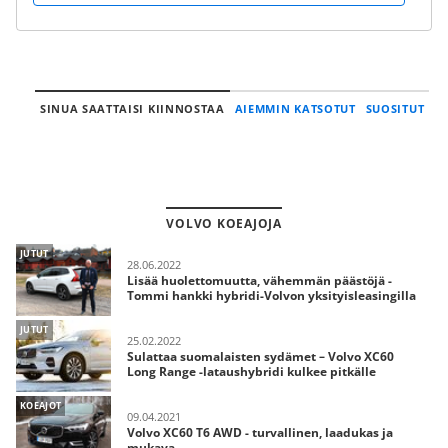
SINUA SAATTAISI KIINNOSTAA
AIEMMIN KATSOTUT
SUOSITUT
VOLVO KOEAJOJA
JUTUT
28.06.2022
Lisää huolettomuutta, vähemmän päästöjä -
Tommi hankki hybridi-Volvon yksityisleasingilla
JUTUT
25.02.2022
Sulattaa suomalaisten sydämet – Volvo XC60
Long Range -lataushybridi kulkee pitkälle
KOEAJOT
09.04.2021
Volvo XC60 T6 AWD - turvallinen, laadukas ja
mukava