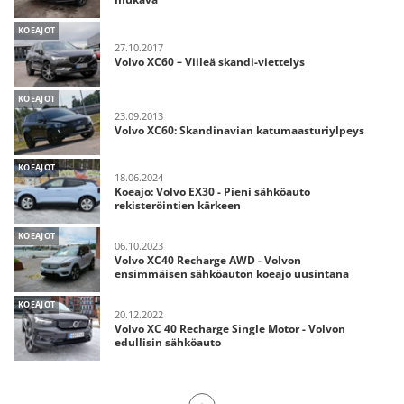
KOEAJOT
27.10.2017
Volvo XC60 – Viileä skandi-viettelys
KOEAJOT
23.09.2013
Volvo XC60: Skandinavian katumaasturiylpeys
KOEAJOT
18.06.2024
Koeajo: Volvo EX30 - Pieni sähköauto
rekisteröintien kärkeen
KOEAJOT
06.10.2023
Volvo XC40 Recharge AWD - Volvon
ensimmäisen sähköauton koeajo uusintana
KOEAJOT
20.12.2022
Volvo XC 40 Recharge Single Motor - Volvon
edullisin sähköauto