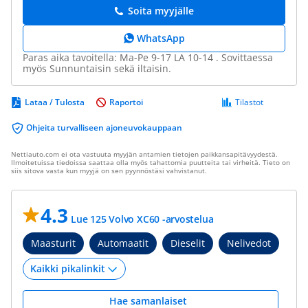
Soita myyjälle
WhatsApp
Paras aika tavoitella: Ma-Pe 9-17 LA 10-14 . Sovittaessa
myös Sunnuntaisin sekä iltaisin.
Lataa / Tulosta
Raportoi
Tilastot
Ohjeita turvalliseen ajoneuvokauppaan
Nettiauto.com ei ota vastuuta myyjän antamien tietojen paikkansapitävyydestä.
Ilmoitetuissa tiedoissa saattaa olla myös tahattomia puutteita tai virheitä. Tieto on
siis sitova vasta kun myyjä on sen pyynnöstäsi vahvistanut.
4.3
Lue 125 Volvo XC60 -arvostelua
Maasturit
Automaatit
Dieselit
Nelivedot
Hae samanlaiset