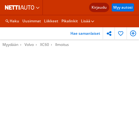
Kirjaudu
Myy autosi
Haku
Uusimmat
Liikkeet
Pikalinkit
Lisää
Hae samanlaiset
Myydään
Volvo
XC60
Ilmoitus