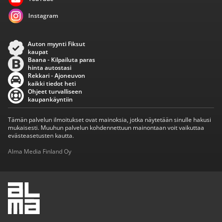
Instagram
Auton myynti Fiksut
kaupat
Baana - Kilpailuta paras
hinta autostasi
Rekkari - Ajoneuvon
kaikki tiedot heti
Ohjeet turvalliseen
kaupankäyntiin
Tämän palvelun ilmoitukset ovat mainoksia, jotka näytetään sinulle hakusi
mukaisesti. Muuhun palvelun kohdennettuun mainontaan voit vaikuttaa
evästeasetusten kautta.
Alma Media Finland Oy