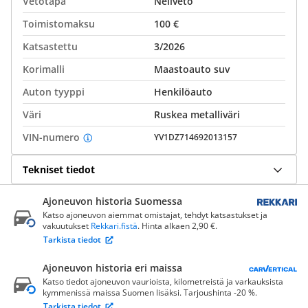
Vetotapa
Neliveto
Toimistomaksu
100 €
Katsastettu
3/2026
Korimalli
Maastoauto suv
Auton tyyppi
Henkilöauto
Väri
Ruskea metalliväri
VIN-numero
YV1DZ714692013157
Tekniset tiedot
Ajoneuvon historia Suomessa
Katso ajoneuvon aiemmat omistajat, tehdyt katsastukset ja
vakuutukset
Rekkari.fistä
. Hinta alkaen 2,90 €.
Tarkista tiedot
Ajoneuvon historia eri maissa
Katso tiedot ajoneuvon vaurioista, kilometreistä ja varkauksista
kymmenissä maissa Suomen lisäksi. Tarjoushinta -20 %.
Tarkista tiedot