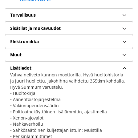
Turvallisuus
Sisätilat ja mukavuudet
Elektroniikka
Muut
Lisätiedot
Vahva neliveto kunnon moottorilla. Hyvä huoltohistoria
ja juuri huollettu. Jakohihna vaihdettu 355tkm kohdalla.
Hyvä Summum varustelu.
• Huoltokirja
• Äänentoistojärjestelmä
• Vakionopeudensäädin
• Polttoainekäyttöinen lisälämmitin, ajastimella
• Xenon-ajovalot
• Nahkaverhoilu
• Sähkösäätöinen kuljettajan istuin: Muistilla
• Penkinlämmittimet