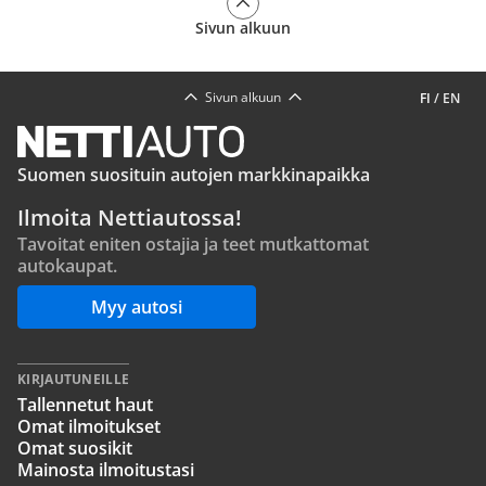
Sivun alkuun
Sivun alkuun
FI
/
EN
Suomen suosituin autojen markkinapaikka
Ilmoita Nettiautossa!
Tavoitat eniten ostajia ja teet mutkattomat
autokaupat.
Myy autosi
KIRJAUTUNEILLE
Tallennetut haut
Omat ilmoitukset
Omat suosikit
Mainosta ilmoitustasi