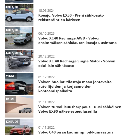
KOEAJOT
18.06.2024
Koeajo: Volvo EX30 - Pieni sähköauto
rekisteröintien kärkeen
KOEAJOT
06.10.2023
Volvo XC40 Recharge AWD - Volvon
ensimmäisen sähköauton koeajo uusintana
KOEAJOT
20.12.2022
Volvo XC 40 Recharge Single Motor - Volvon
edullisin sähköauto
VINKIT
01.12.2022
Volvon huollot: tilastoja maan johtavalta
autoilijoiden ja korjaamoiden
kohtaamispaikalta
JUTUT
11.11.2022
Volvon turvallisuusharppaus – uusi sähköinen
Volvo EX90 näkee esteet laserilla
KOEAJOT
01.11.2022
Volvo C40 on se kauniimpi pikkumaasturi