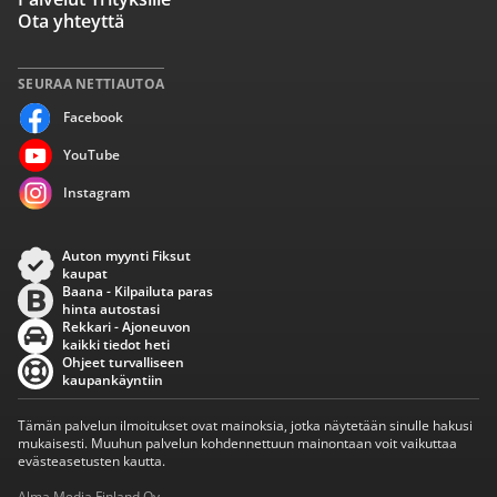
Ota yhteyttä
SEURAA NETTIAUTOA
Facebook
YouTube
Instagram
Auton myynti Fiksut
kaupat
Baana - Kilpailuta paras
hinta autostasi
Rekkari - Ajoneuvon
kaikki tiedot heti
Ohjeet turvalliseen
kaupankäyntiin
Tämän palvelun ilmoitukset ovat mainoksia, jotka näytetään sinulle hakusi
mukaisesti. Muuhun palvelun kohdennettuun mainontaan voit vaikuttaa
evästeasetusten kautta.
Alma Media Finland Oy