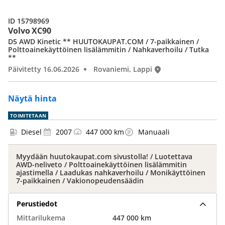
ID 15798969
Volvo XC90
D5 AWD Kinetic ** HUUTOKAUPAT.COM / 7-paikkainen /
Polttoainekäyttöinen lisälämmitin / Nahkaverhoilu / Tutka
**
Päivitetty 16.06.2026
Rovaniemi, Lappi
Näytä hinta
TOIMITETAAN
Diesel
2007
447 000 km
Manuaali
Myydään huutokaupat.com sivustolla! / Luotettava
AWD-neliveto / Polttoainekäyttöinen lisälämmitin
ajastimella / Laadukas nahkaverhoilu / Monikäyttöinen
7-paikkainen / Vakionopeudensäädin
Perustiedot
Mittarilukema
447 000 km