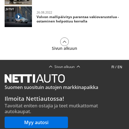
JUTUT
26.08.2022
Volvon mallipäivitys parantaa vakiovarustelua -
ostaminen helpottuu kerralla
Sivun alkuun
Sivun alkuun
FI
/
EN
Suomen suosituin autojen markkinapaikka
Ilmoita Nettiautossa!
Tavoitat eniten ostajia ja teet mutkattomat
autokaupat.
Myy autosi