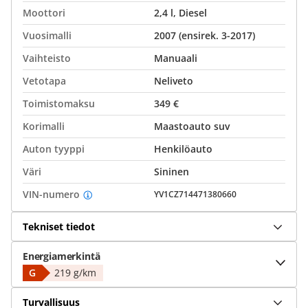
Moottori
2,4 l, Diesel
Vuosimalli
2007 (ensirek. 3-2017)
Vaihteisto
Manuaali
Vetotapa
Neliveto
Toimistomaksu
349 €
Korimalli
Maastoauto suv
Auton tyyppi
Henkilöauto
Väri
Sininen
VIN-numero
YV1CZ714471380660
Tekniset tiedot
Energiamerkintä
G
219 g/km
Turvallisuus