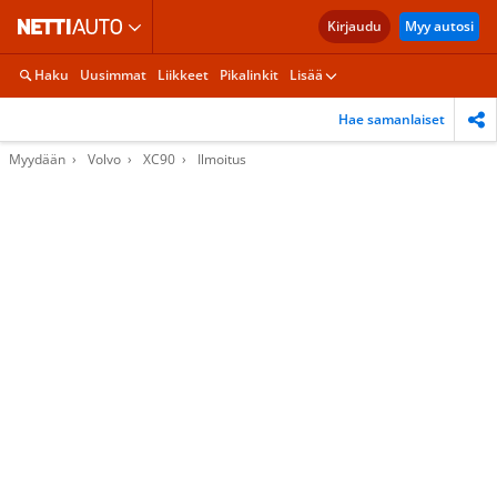
Kirjaudu
Myy autosi
Haku
Uusimmat
Liikkeet
Pikalinkit
Lisää
Hae samanlaiset
Myydään
Volvo
XC90
Ilmoitus