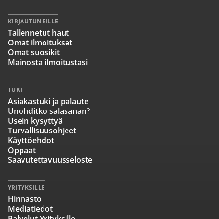
KIRJAUTUNEILLE
Tallennetut haut
Omat ilmoitukset
Omat suosikit
Mainosta ilmoitustasi
TUKI
Asiakastuki ja palaute
Unohditko salasanan?
Usein kysyttyä
Turvallisuusohjeet
Käyttöehdot
Oppaat
Saavutettavuusseloste
YRITYKSILLE
Hinnasto
Mediatiedot
Palvelut Yrityksille