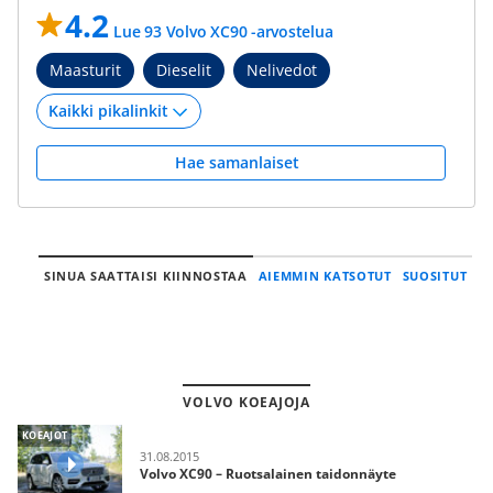
4.2
Lue 93 Volvo XC90 -arvostelua
Maasturit
Dieselit
Nelivedot
Hae samanlaiset
SINUA SAATTAISI KIINNOSTAA
AIEMMIN KATSOTUT
SUOSITUT
VOLVO KOEAJOJA
KOEAJOT
31.08.2015
Volvo XC90 – Ruotsalainen taidonnäyte