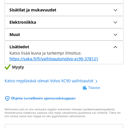
Sisätilat ja mukavuudet
Elektroniikka
Muut
Lisätiedot
Katso lisää kuvia ja tarkempi ilmoitus:
https://saka.fi/fi/vaihtoauto/volvo-xc90-378121
Myyty
Katso myytävävä olevat Volvo XC90 vaihtoautot
Tilastot
Ohjeita turvalliseen ajoneuvokauppaan
Nettiauto.com ei ota vastuuta myyjän antamien tietojen paikkansapitävyydestä.
Ilmoitetuissa tiedoissa saattaa olla myös tahattomia puutteita tai virheitä. Tieto on
siis sitova vasta kun myyjä on sen pyynnöstäsi vahvistanut.