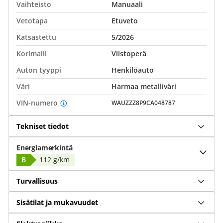
Vaihteisto
Manuaali
Vetotapa
Etuveto
Katsastettu
5/2026
Korimalli
Viistoperä
Auton tyyppi
Henkilöauto
Väri
Harmaa metalliväri
VIN-numero
WAUZZZ8P9CA048787
Tekniset tiedot
Energiamerkintä
B
112 g/km
Turvallisuus
Sisätilat ja mukavuudet