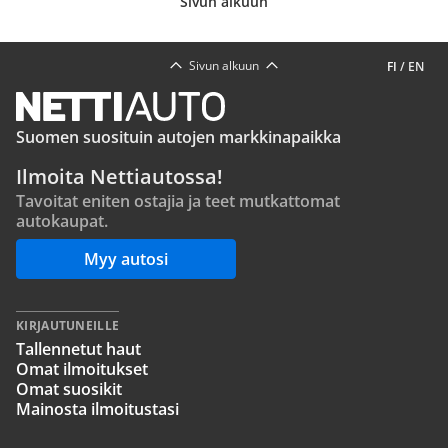
Sivun alkuun
Sivun alkuun
FI
/
EN
Suomen suosituin autojen markkinapaikka
Ilmoita Nettiautossa!
Tavoitat eniten ostajia ja teet mutkattomat
autokaupat.
Myy autosi
KIRJAUTUNEILLE
Tallennetut haut
Omat ilmoitukset
Omat suosikit
Mainosta ilmoitustasi