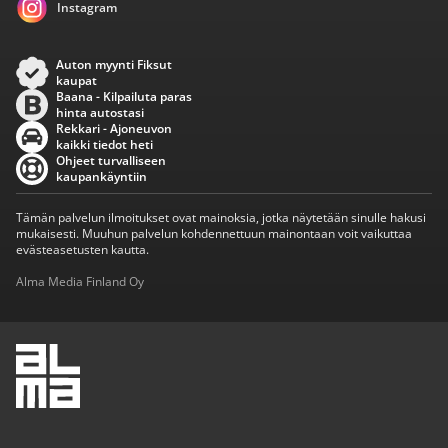
Instagram
Auton myynti Fiksut
kaupat
Baana - Kilpailuta paras
hinta autostasi
Rekkari - Ajoneuvon
kaikki tiedot heti
Ohjeet turvalliseen
kaupankäyntiin
Tämän palvelun ilmoitukset ovat mainoksia, jotka näytetään sinulle hakusi
mukaisesti. Muuhun palvelun kohdennettuun mainontaan voit vaikuttaa
evästeasetusten kautta.
Alma Media Finland Oy