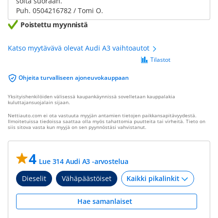
soita suoraan.
Puh. 0504216782 / Tomi O.
Poistettu myynnistä
Katso myytävävä olevat Audi A3 vaihtoautot
Tilastot
Ohjeita turvalliseen ajoneuvokauppaan
Yksityishenkilöiden välisessä kaupankäynnissä sovelletaan kauppalakia
kuluttajansuojalain sijaan.
Nettiauto.com ei ota vastuuta myyjän antamien tietojen paikkansapitävyydestä.
Ilmoitetuissa tiedoissa saattaa olla myös tahattomia puutteita tai virheitä. Tieto on
siis sitova vasta kun myyjä on sen pyynnöstäsi vahvistanut.
4
Lue 314 Audi A3 -arvostelua
Dieselit
Vähäpäästöiset
Hae samanlaiset