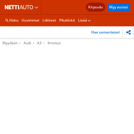
Kirjaudu
Myy autosi
Haku
Uusimmat
Liikkeet
Pikalinkit
Lisää
Hae samanlaiset
Myydään
Audi
A3
Ilmoitus