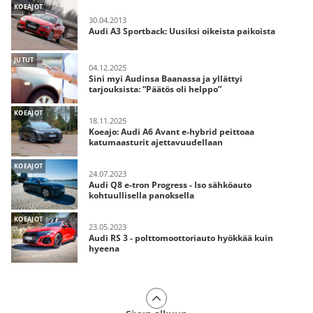
KOEAJOT
30.04.2013
Audi A3 Sportback: Uusiksi oikeista paikoista
JUTUT
04.12.2025
Sini myi Audinsa Baanassa ja yllättyi
tarjouksista: “Päätös oli helppo”
KOEAJOT
18.11.2025
Koeajo: Audi A6 Avant e-hybrid peittoaa
katumaasturit ajettavuudellaan
KOEAJOT
24.07.2023
Audi Q8 e-tron Progress - Iso sähköauto
kohtuullisella panoksella
KOEAJOT
23.05.2023
Audi RS 3 - polttomoottoriauto hyökkää kuin
hyeena