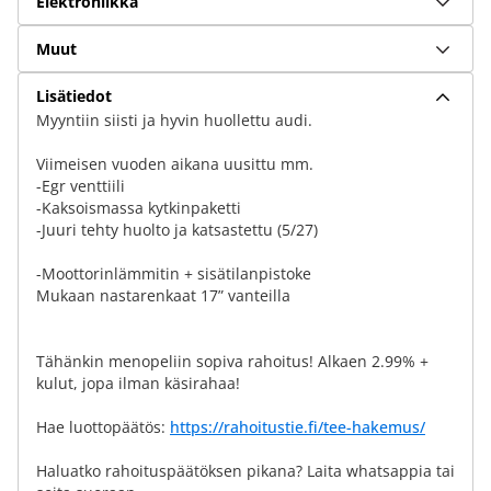
Elektroniikka
Muut
Lisätiedot
Myyntiin siisti ja hyvin huollettu audi.
Viimeisen vuoden aikana uusittu mm.
-Egr venttiili
-Kaksoismassa kytkinpaketti
-Juuri tehty huolto ja katsastettu (5/27)
-Moottorinlämmitin + sisätilanpistoke
Mukaan nastarenkaat 17” vanteilla
Tähänkin menopeliin sopiva rahoitus! Alkaen 2.99% +
kulut, jopa ilman käsirahaa!
Hae luottopäätös:
https://rahoitustie.fi/tee-hakemus/
Haluatko rahoituspäätöksen pikana? Laita whatsappia tai