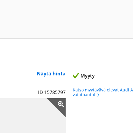
Näytä hinta
Myyty
Katso myytävävä olevat Audi 
ID 15785797
vaihtoautot