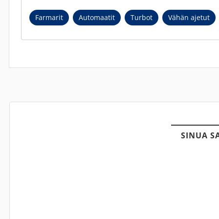
Farmarit
Automaatit
Turbot
Vähän ajetut
SINUA S