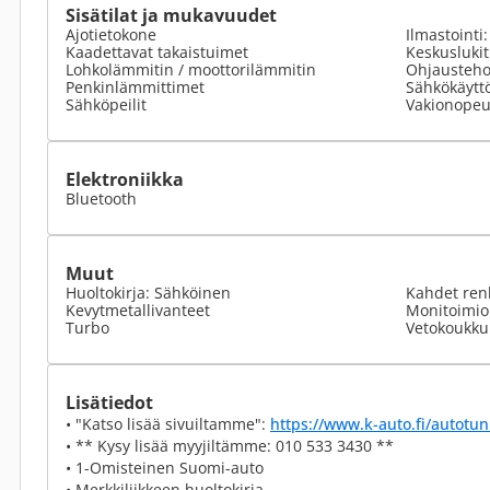
Sisätilat ja mukavuudet
Ajotietokone
Ilmastointi
Kaadettavat takaistuimet
Keskusluki
Lohkolämmitin / moottorilämmitin
Ohjausteho
Penkinlämmittimet
Sähkökäyttö
Sähköpeilit
Vakionopeu
Elektroniikka
Bluetooth
Muut
Huoltokirja: Sähköinen
Kahdet ren
Kevytmetallivanteet
Monitoimio
Turbo
Vetokoukku
Lisätiedot
• "Katso lisää sivuiltamme":
https://www.k-auto.fi/autotun
• ** Kysy lisää myyjiltämme: 010 533 3430 **
• 1-Omisteinen Suomi-auto
• Merkkiliikkeen huoltokirja