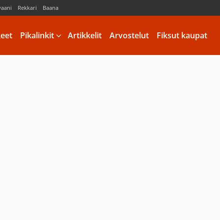
vaani
Rekkari
Baana
keet
Pikalinkit
Artikkelit
Arvostelut
Fiksut kaupat