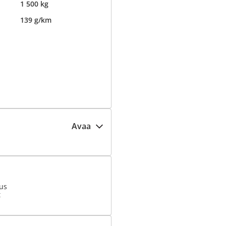
1 500 kg
139 g/km
Avaa
ius
t