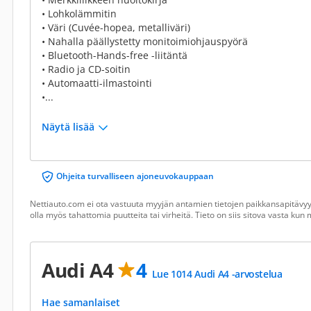
• Lohkolämmitin
• Väri (Cuvée-hopea, metalliväri)
• Nahalla päällystetty monitoimiohjauspyörä
• Bluetooth-Hands-free -liitäntä
• Radio ja CD-soitin
• Automaatti-ilmastointi
•...
Näytä lisää
Ohjeita turvalliseen ajoneuvokauppaan
Nettiauto.com ei ota vastuuta myyjän antamien tietojen paikkansapitävyyd
olla myös tahattomia puutteita tai virheitä. Tieto on siis sitova vasta ku
Audi A4
4
Lue 1014 Audi A4 -arvostelua
Hae samanlaiset