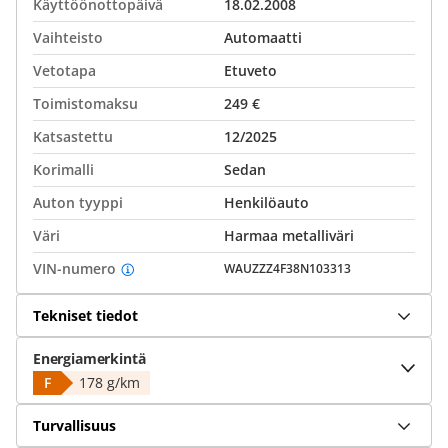
Käyttöönottopäivä
18.02.2008
Vaihteisto
Automaatti
Vetotapa
Etuveto
Toimistomaksu
249 €
Katsastettu
12/2025
Korimalli
Sedan
Auton tyyppi
Henkilöauto
Väri
Harmaa metalliväri
VIN-numero
WAUZZZ4F38N103313
Tekniset tiedot
Energiamerkintä
F
178 g/km
Turvallisuus