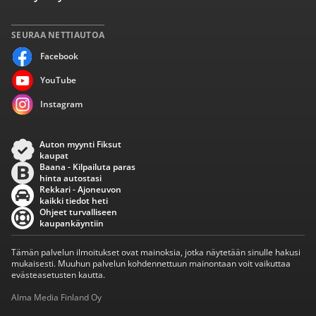
SEURAA NETTIAUTOA
Facebook
YouTube
Instagram
Auton myynti Fiksut
kaupat
Baana - Kilpailuta paras
hinta autostasi
Rekkari - Ajoneuvon
kaikki tiedot heti
Ohjeet turvalliseen
kaupankäyntiin
Tämän palvelun ilmoitukset ovat mainoksia, jotka näytetään sinulle hakusi
mukaisesti. Muuhun palvelun kohdennettuun mainontaan voit vaikuttaa
evästeasetusten kautta.
Alma Media Finland Oy