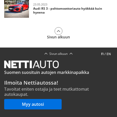
KOEAJOT
23.05.2023
Audi RS 3 - polttomoottoriauto hyökkää kuin
hyeena
Sivun alkuun
Sivun alkuun
FI
/
EN
Suomen suosituin autojen markkinapaikka
Ilmoita Nettiautossa!
Tavoitat eniten ostajia ja teet mutkattomat
autokaupat.
Myy autosi