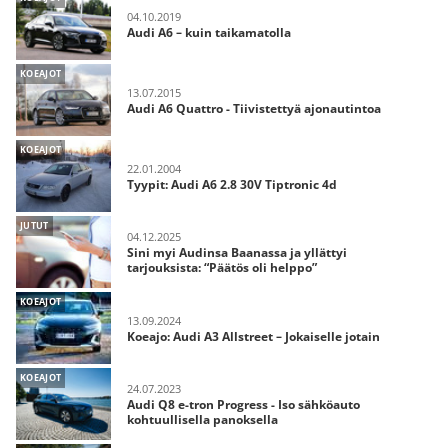
04.10.2019
Audi A6 – kuin taikamatolla
KOEAJOT
13.07.2015
Audi A6 Quattro - Tiivistettyä ajonautintoa
KOEAJOT
22.01.2004
Tyypit: Audi A6 2.8 30V Tiptronic 4d
JUTUT
04.12.2025
Sini myi Audinsa Baanassa ja yllättyi
tarjouksista: “Päätös oli helppo”
KOEAJOT
13.09.2024
Koeajo: Audi A3 Allstreet – Jokaiselle jotain
KOEAJOT
24.07.2023
Audi Q8 e-tron Progress - Iso sähköauto
kohtuullisella panoksella