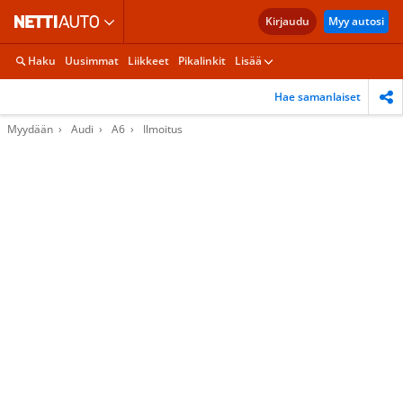
Kirjaudu
Myy autosi
Haku
Uusimmat
Liikkeet
Pikalinkit
Lisää
Hae samanlaiset
Myydään
Audi
A6
Ilmoitus