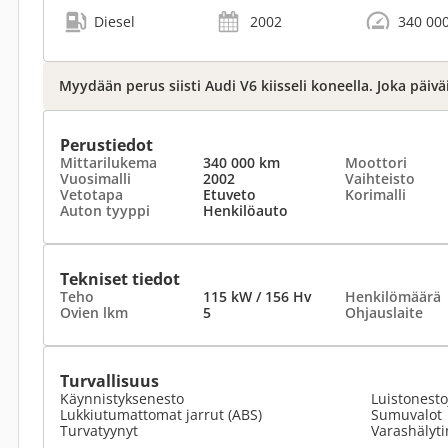
Diesel
2002
340 00
Myydään perus siisti Audi V6 kiisseli koneella. Joka päiv
Perustiedot
Mittarilukema
340 000 km
Moottori
Vuosimalli
2002
Vaihteisto
Vetotapa
Etuveto
Korimalli
Auton tyyppi
Henkilöauto
Tekniset tiedot
Teho
115 kW / 156 Hv
Henkilömäärä
Ovien lkm
5
Ohjauslaite
Turvallisuus
Käynnistyksenesto
Luistonesto
Lukkiutumattomat jarrut (ABS)
Sumuvalot
Turvatyynyt
Varashälyti