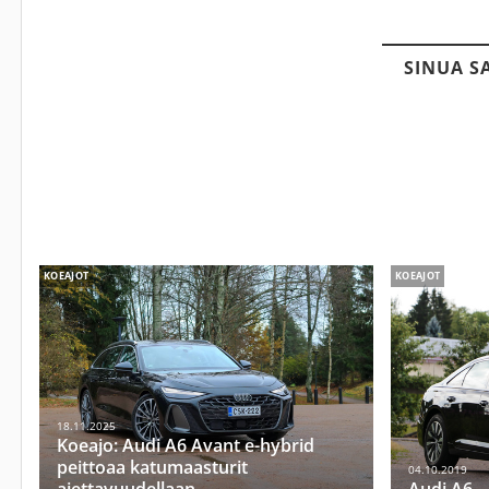
SINUA S
KOEAJOT
KOEAJOT
18.11.2025
Koeajo: Audi A6 Avant e-hybrid
peittoaa katumaasturit
04.10.2019