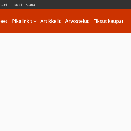
vaani
Rekkari
Baana
keet
Pikalinkit
Artikkelit
Arvostelut
Fiksut kaupat