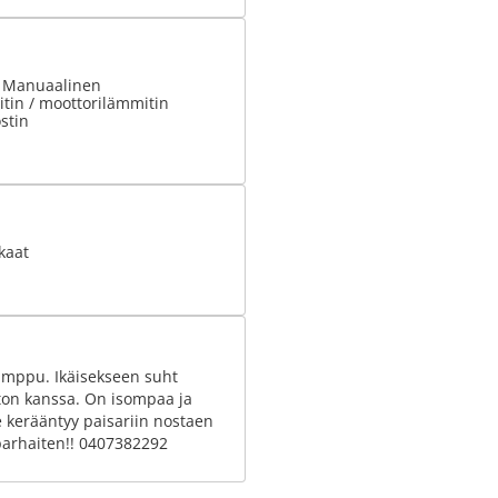
: Manuaalinen
tin / moottorilämmitin
stin
kaat
pumppu. Ikäisekseen suht
ton kanssa. On isompaa ja
e kerääntyy paisariin nostaen
 parhaiten!! 0407382292