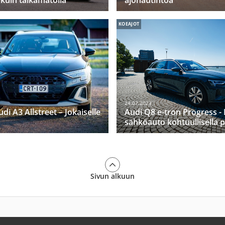
 kuin taikamatolla
ajonautintoa
KOEAJOT
24.07.2023
di A3 Allstreet – Jokaiselle
Audi Q8 e-tron Progress - 
sähköauto kohtuullisella 
Sivun alkuun