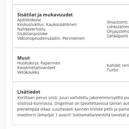
Sisätilat ja mukavuudet
Ajotietokone
Ilmastointi
Keskuslukitus: Kaukosäätöinen
Lohkolämmi
Nahkaverhoilu
Ohjausteho
Sisätilanpistoke
Sähköpeilit
Vakionopeudensäädin: Perinteinen
Muut
Huoltokirja: Paperinen
Kahdet ren
Kevytmetallivanteet
Turbo
Vetokoukku
Lisätiedot
Koriltaan perus siisti. Juuri vaihdettu jakoremmi/syöttö 
siistissä kunnossa. Ongelmat on tavoitettavissa tämän au
pienempää vikaa. Luultavasti kannen tiiviste petti ja pain
moottorin lämpöjä! 1 avain!! Soittamalla/viestillä tavoitat