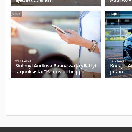
ajettavuudellaan
Audi A6 –
JUTUT
KOEAJOT
04.12.2025
13.09.2024
Sini myi Audinsa Baanassa ja yllättyi
Koeajo: Au
tarjouksista: “Päätös oli helppo”
jotain