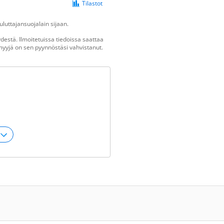
Tilastot
luttajansuojalain sijaan.
estä. Ilmoitetuissa tiedoissa saattaa
n myyjä on sen pyynnöstäsi vahvistanut.