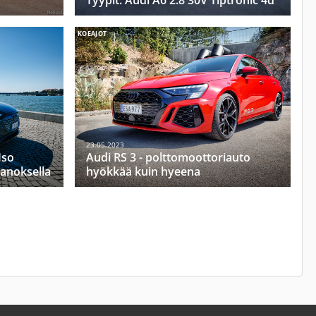
Tyypit: Audi A6 2.8 30V Tiptronic 4d
KOEAJOT
23.05.2023
Iso
Audi RS 3 - polttomoottoriauto
panoksella
hyökkää kuin hyeena