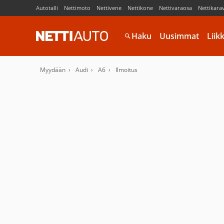
Autotalli
Nettimoto
Nettivene
Nettikone
Nettivaraosa
Nettikara
Haku
Uusimmat
Liik
Myydään
Audi
A6
Ilmoitus