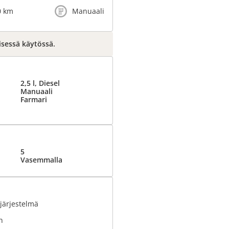
0 km
Manuaali
äisessä käytössä.
2,5 l, Diesel
Manuaali
Farmari
5
Vasemmalla
järjestelmä
n