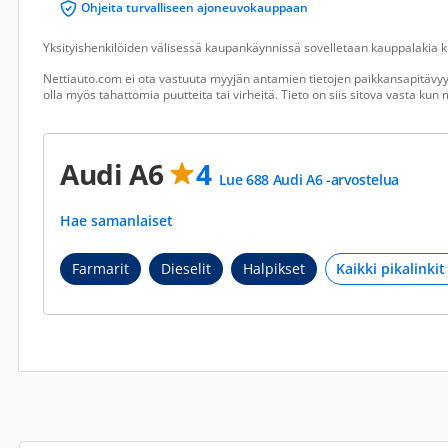
Ohjeita turvalliseen ajoneuvokauppaan
Yksityishenkilöiden välisessä kaupankäynnissä sovelletaan kauppalakia ku
Nettiauto.com ei ota vastuuta myyjän antamien tietojen paikkansapitävyyd
olla myös tahattomia puutteita tai virheitä. Tieto on siis sitova vasta ku
Audi A6
4
Lue 688 Audi A6 -arvostelua
Hae samanlaiset
Farmarit
Dieselit
Halpikset