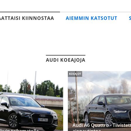
AATTAISI KIINNOSTAA
AIEMMIN KATSOTUT
AUDI KOEAJOJA
KOEAJOT
13.07.2015
Audi A6 Quattro - Tiivistet