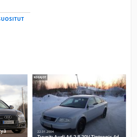
SUOSITUT
KOEAJOT
tyä
22.01.2004