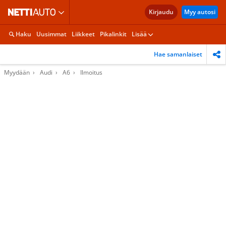
Kirjaudu
Myy autosi
Haku
Uusimmat
Liikkeet
Pikalinkit
Lisää
Hae samanlaiset
Myydään
Audi
A6
Ilmoitus