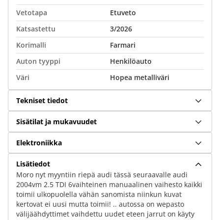
Vetotapa
Etuveto
Katsastettu
3/2026
Korimalli
Farmari
Auton tyyppi
Henkilöauto
Väri
Hopea metalliväri
Tekniset tiedot
Sisätilat ja mukavuudet
Elektroniikka
Lisätiedot
Moro nyt myyntiin riepä audi tässä seuraavalle audi
2004vm 2.5 TDI 6vaihteinen manuaalinen vaihesto kaikki
toimii ulkopuolella vähän sanomista niinkun kuvat
kertovat ei uusi mutta toimii! .. autossa on wepasto
välijäähdyttimet vaihdettu uudet eteen jarrut on käyty