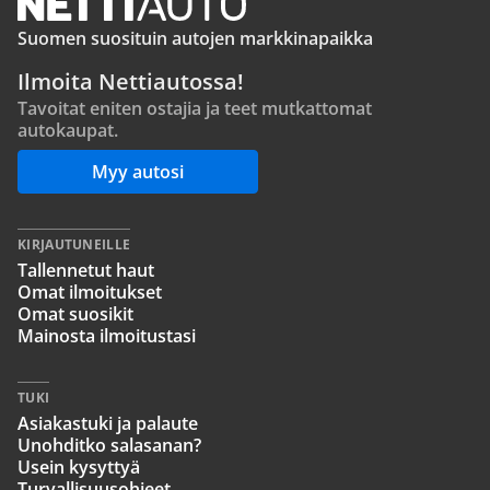
Suomen suosituin autojen markkinapaikka
Ilmoita Nettiautossa!
Tavoitat eniten ostajia ja teet mutkattomat
autokaupat.
Myy autosi
KIRJAUTUNEILLE
Tallennetut haut
Omat ilmoitukset
Omat suosikit
Mainosta ilmoitustasi
TUKI
Asiakastuki ja palaute
Unohditko salasanan?
Usein kysyttyä
Turvallisuusohjeet