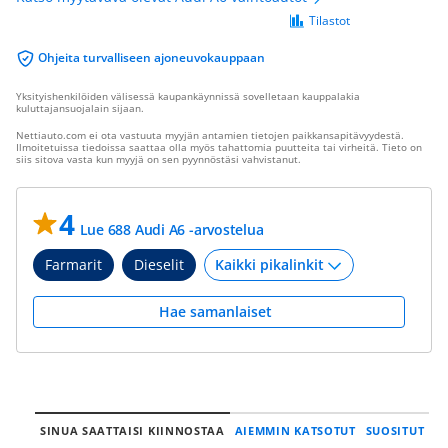
Tilastot
Ohjeita turvalliseen ajoneuvokauppaan
Yksityishenkilöiden välisessä kaupankäynnissä sovelletaan kauppalakia
kuluttajansuojalain sijaan.
Nettiauto.com ei ota vastuuta myyjän antamien tietojen paikkansapitävyydestä.
Ilmoitetuissa tiedoissa saattaa olla myös tahattomia puutteita tai virheitä. Tieto on
siis sitova vasta kun myyjä on sen pyynnöstäsi vahvistanut.
4
Lue 688 Audi A6 -arvostelua
Farmarit
Dieselit
Hae samanlaiset
SINUA SAATTAISI KIINNOSTAA
AIEMMIN KATSOTUT
SUOSITUT