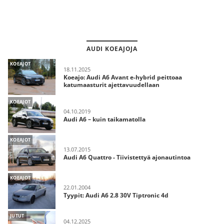
AUDI KOEAJOJA
KOEAJOT
18.11.2025
Koeajo: Audi A6 Avant e-hybrid peittoaa
katumaasturit ajettavuudellaan
KOEAJOT
04.10.2019
Audi A6 – kuin taikamatolla
KOEAJOT
13.07.2015
Audi A6 Quattro - Tiivistettyä ajonautintoa
KOEAJOT
22.01.2004
Tyypit: Audi A6 2.8 30V Tiptronic 4d
JUTUT
04.12.2025