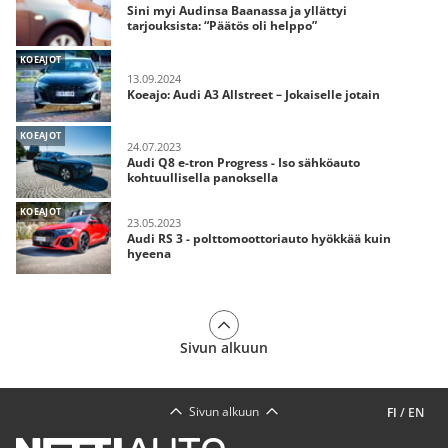
Sini myi Audinsa Baanassa ja yllättyi
tarjouksista: “Päätös oli helppo”
KOEAJOT
13.09.2024
Koeajo: Audi A3 Allstreet – Jokaiselle jotain
KOEAJOT
24.07.2023
Audi Q8 e-tron Progress - Iso sähköauto
kohtuullisella panoksella
KOEAJOT
23.05.2023
Audi RS 3 - polttomoottoriauto hyökkää kuin
hyeena
Sivun alkuun
Sivun alkuun
FI
/
EN