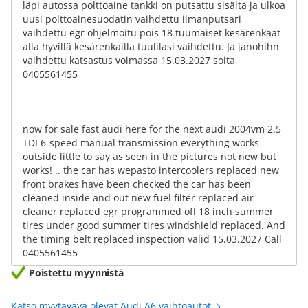
läpi autossa polttoaine tankki on putsattu sisältä ja ulkoa
uusi polttoainesuodatin vaihdettu ilmanputsari
vaihdettu egr ohjelmoitu pois 18 tuumaiset kesärenkaat
alla hyvillä kesärenkailla tuulilasi vaihdettu. Ja janohihn
vaihdettu katsastus voimassa 15.03.2027 soita
0405561455
now for sale fast audi here for the next audi 2004vm 2.5
TDI 6-speed manual transmission everything works
outside little to say as seen in the pictures not new but
works! .. the car has wepasto intercoolers replaced new
front brakes have been checked the car has been
cleaned inside and out new fuel filter replaced air
cleaner replaced egr programmed off 18 inch summer
tires under good summer tires windshield replaced. And
the timing belt replaced inspection valid 15.03.2027 Call
0405561455
Poistettu myynnistä
Katso myytävävä olevat Audi A6 vaihtoautot