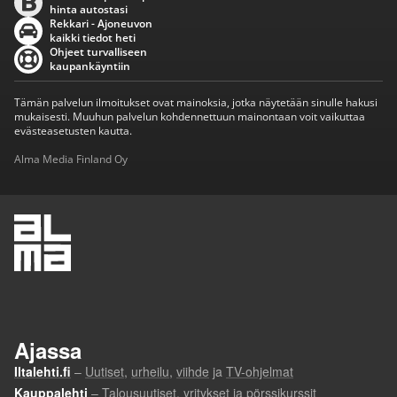
hinta autostasi
Rekkari - Ajoneuvon
kaikki tiedot heti
Ohjeet turvalliseen
kaupankäyntiin
Tämän palvelun ilmoitukset ovat mainoksia, jotka näytetään sinulle hakusi
mukaisesti. Muuhun palvelun kohdennettuun mainontaan voit vaikuttaa
evästeasetusten kautta.
Alma Media Finland Oy