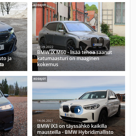
KOEAJOT
27.09.2022
BMW iX M60 - lisää tehoa saanut
to ja
katumaasturi on maaginen
ta
kokemus
KOEAJOT
14.06.2021
BMW iX3 on täyssähkö kaikilla
mausteilla - BMW Hybridimallisto