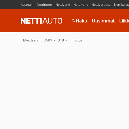
Autotalli
Nettimoto
Nettivene
Nettikone
Nettivaraosa
Nettikara
Haku
Uusimmat
Liik
Myydään
BMW
318
Ilmoitus