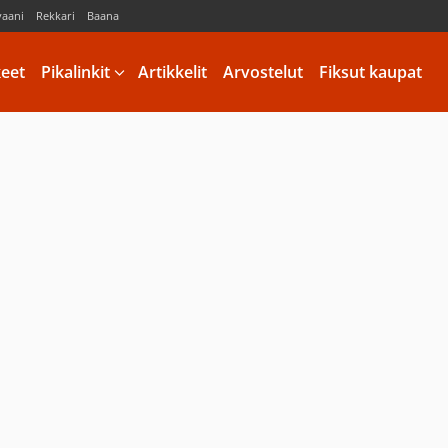
vaani
Rekkari
Baana
keet
Pikalinkit
Artikkelit
Arvostelut
Fiksut kaupat