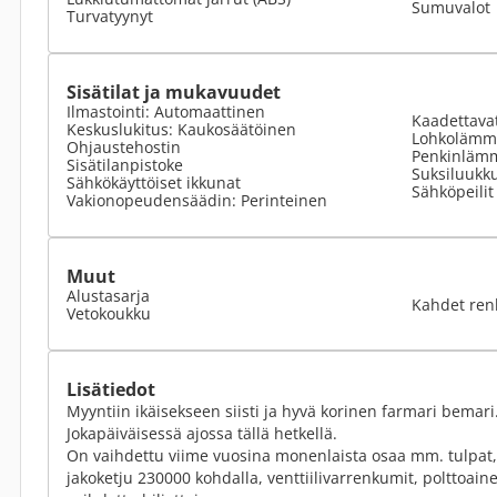
Sumuvalot
Turvatyynyt
Sisätilat ja mukavuudet
Ilmastointi: Automaattinen
Kaadettavat
Keskuslukitus: Kaukosäätöinen
Lohkolämmi
Ohjaustehostin
Penkinlämm
Sisätilanpistoke
Suksiluukk
Sähkökäyttöiset ikkunat
Sähköpeilit
Vakionopeudensäädin: Perinteinen
Muut
Alustasarja
Kahdet ren
Vetokoukku
Lisätiedot
Myyntiin ikäisekseen siisti ja hyvä korinen farmari bemari.
Jokapäiväisessä ajossa tällä hetkellä.
On vaihdettu viime vuosina monenlaista osaa mm. tulpat, 
jakoketju 230000 kohdalla, venttiilivarrenkumit, polttoai