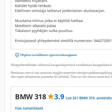
vaihdettu hiljattain.
Kahdet hyvät renkaat.
Edellinen omistaja laittanut jonkinlaisen alustasarjan.
Muutama miinus jotka ei käyttöä haittaa:
Moottorin vikavalo palaa
Takalasin pyyhkijän sulka puuttuu.
Ensisijaisesti yhteydenotot viestillä numeroon: 04427200
Ohjeita turvalliseen ajoneuvokauppaan
Yksityishenkilöiden välisessä kaupankäynnissä sovelletaan kauppalakia ku
Nettiauto.com ei ota vastuuta myyjän antamien tietojen paikkansapitävyyd
olla myös tahattomia puutteita tai virheitä. Tieto on siis sitova vasta ku
BMW 318
3.9
Lue 261 BMW 318 -arvostelu
Hae samanlaiset