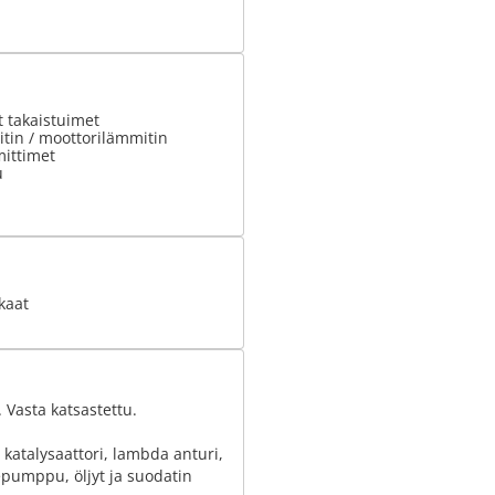
 takaistuimet
tin / moottorilämmitin
ittimet
u
kaat
 Vasta katsastettu.
katalysaattori, lambda anturi,
nepumppu, öljyt ja suodatin