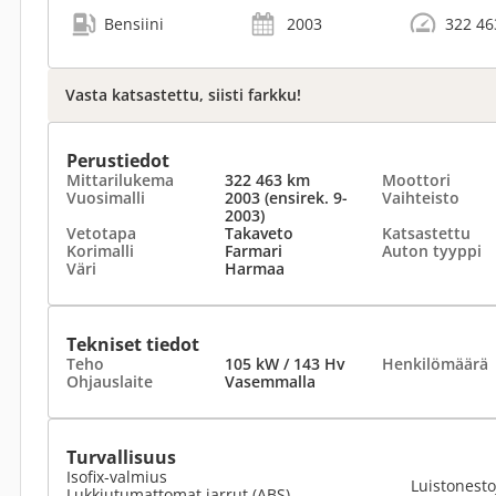
Bensiini
2003
322 46
Vasta katsastettu, siisti farkku!
Perustiedot
Mittarilukema
322 463 km
Moottori
Vuosimalli
2003 (ensirek. 9-
Vaihteisto
2003)
Vetotapa
Takaveto
Katsastettu
Korimalli
Farmari
Auton tyyppi
Väri
Harmaa
Tekniset tiedot
Teho
105 kW / 143 Hv
Henkilömäärä
Ohjauslaite
Vasemmalla
Turvallisuus
Isofix-valmius
Luistonesto
Lukkiutumattomat jarrut (ABS)