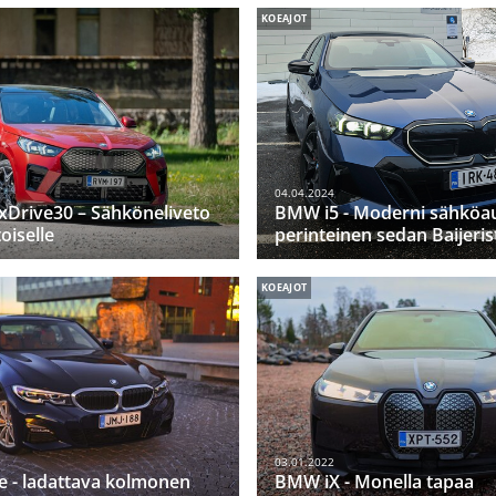
KOEAJOT
04.04.2024
xDrive30 – Sähköneliveto
BMW i5 - Moderni sähköau
oiselle
perinteinen sedan Baijeris
KOEAJOT
03.01.2022
 - ladattava kolmonen
BMW iX - Monella tapaa