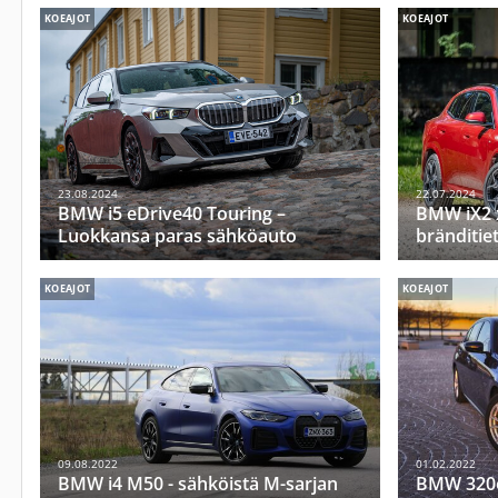
KOEAJOT
KOEAJOT
23.08.2024
22.07.2024
BMW i5 eDrive40 Touring –
BMW iX2 
Luokkansa paras sähköauto
bränditiet
KOEAJOT
KOEAJOT
09.08.2022
01.02.2022
BMW i4 M50 - sähköistä M-sarjan
BMW 320e