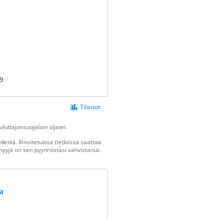
19
Tilastot
luttajansuojalain sijaan.
estä. Ilmoitetuissa tiedoissa saattaa
n myyjä on sen pyynnöstäsi vahvistanut.
a