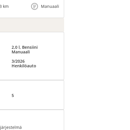
3 km
Manuaali
2,0 l, Bensiini
Manuaali
3/2026
Henkilöauto
5
järjestelmä