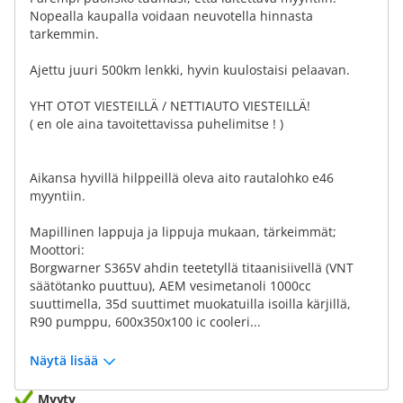
Nopealla kaupalla voidaan neuvotella hinnasta
tarkemmin.
Ajettu juuri 500km lenkki, hyvin kuulostaisi pelaavan.
YHT OTOT VIESTEILLÄ / NETTIAUTO VIESTEILLÄ!
( en ole aina tavoitettavissa puhelimitse ! )
Aikansa hyvillä hilppeillä oleva aito rautalohko e46
myyntiin.
Mapillinen lappuja ja lippuja mukaan, tärkeimmät;
Moottori:
Borgwarner S365V ahdin teetetyllä titaanisiivellä (VNT
säätötanko puuttuu), AEM vesimetanoli 1000cc
suuttimella, 35d suuttimet muokatuilla isoilla kärjillä,
R90 pumppu, 600x350x100 ic cooleri...
Näytä lisää
Myyty