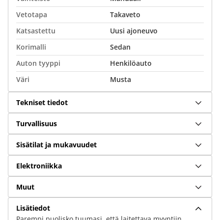
Vetotapa
Takaveto
Katsastettu
Uusi ajoneuvo
Korimalli
Sedan
Auton tyyppi
Henkilöauto
Väri
Musta
Tekniset tiedot
Turvallisuus
Sisätilat ja mukavuudet
Elektroniikka
Muut
Lisätiedot
Parempi puolisko tuumasi, että laitettava myyntiin.