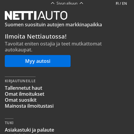
Sivun alkuun
FI
/
EN
Suomen suosituin autojen markkinapaikka
Ilmoita Nettiautossa!
Tavoitat eniten ostajia ja teet mutkattomat
autokaupat.
Myy autosi
KIRJAUTUNEILLE
Tallennetut haut
Omat ilmoitukset
Omat suosikit
Mainosta ilmoitustasi
TUKI
Asiakastuki ja palaute