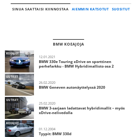
SINUA SAATTAISI KIINNOSTAA
AIEMMIN KATSOTUT
SUOSITUT
BMW KOEAJOJA
KOEAJOT
12.01.2021
BMW 330e Touring xDrive on sporttinen
perhefarkku - BMW Hybridimallisto osa 2
UUTISET
26.02.2020
BMW Geneven autonäyttelyssä 2020
UUTISET
25.02.2020
BMW 3-sarjaan ladattavat hybridimallit – myös
xDrive-nelivedolla
KOEAJOT
01.12.2004
Tyypit: BMW 330d