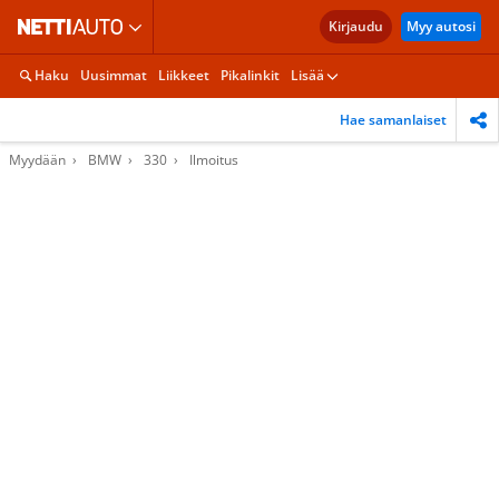
Kirjaudu
Myy autosi
Haku
Uusimmat
Liikkeet
Pikalinkit
Lisää
Hae samanlaiset
Myydään
BMW
330
Ilmoitus