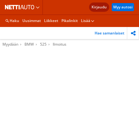
Kirjaudu
Myy autosi
Haku
Uusimmat
Liikkeet
Pikalinkit
Lisää
Hae samanlaiset
Myydään
BMW
525
Ilmoitus