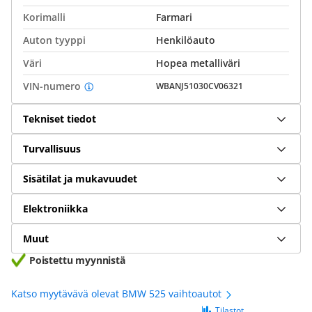
Korimalli
Farmari
Auton tyyppi
Henkilöauto
Väri
Hopea metalliväri
VIN-numero
WBANJ51030CV06321
Tekniset tiedot
Turvallisuus
Sisätilat ja mukavuudet
Elektroniikka
Muut
Poistettu myynnistä
Katso myytävävä olevat BMW 525 vaihtoautot
Tilastot