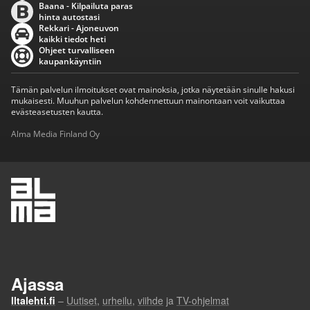
Baana - Kilpailuta paras
hinta autostasi
Rekkari - Ajoneuvon
kaikki tiedot heti
Ohjeet turvalliseen
kaupankäyntiin
Tämän palvelun ilmoitukset ovat mainoksia, jotka näytetään sinulle hakusi
mukaisesti. Muuhun palvelun kohdennettuun mainontaan voit vaikuttaa
evästeasetusten kautta.
Alma Media Finland Oy