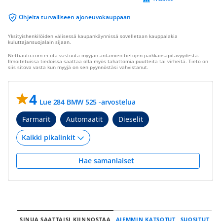
Ohjeita turvalliseen ajoneuvokauppaan
Yksityishenkilöiden välisessä kaupankäynnissä sovelletaan kauppalakia
kuluttajansuojalain sijaan.
Nettiauto.com ei ota vastuuta myyjän antamien tietojen paikkansapitävyydestä.
Ilmoitetuissa tiedoissa saattaa olla myös tahattomia puutteita tai virheitä. Tieto on
siis sitova vasta kun myyjä on sen pyynnöstäsi vahvistanut.
4
Lue 284 BMW 525 -arvostelua
Farmarit
Automaatit
Dieselit
Hae samanlaiset
SINUA SAATTAISI KIINNOSTAA
AIEMMIN KATSOTUT
SUOSITUT