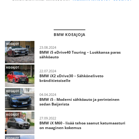
BMW KOEAJOJA
KOEAJOT
23.08.2024
BMW i5 eDrive40 Touring – Luokkansa paras
sähköauto
KOEAJOT
22.07.2024
BMW iX2 xDrive30 – Sähköneliveto
bränditietoiselle
KOEAJOT
04.04.2024
BMW i5 - Moderni sähköauto ja perinteinen
sedan Baijerista
KOEAJOT
27.09.2022
BMW iX M60 - lisää tehoa saanut katumaasturi
on maaginen kokemus
KOEAJOT