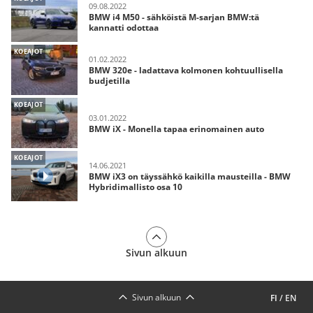
09.08.2022
BMW i4 M50 - sähköistä M-sarjan BMW:tä
kannatti odottaa
KOEAJOT
01.02.2022
BMW 320e - ladattava kolmonen kohtuullisella
budjetilla
KOEAJOT
03.01.2022
BMW iX - Monella tapaa erinomainen auto
KOEAJOT
14.06.2021
BMW iX3 on täyssähkö kaikilla mausteilla - BMW
Hybridimallisto osa 10
Sivun alkuun
Sivun alkuun
FI
/
EN