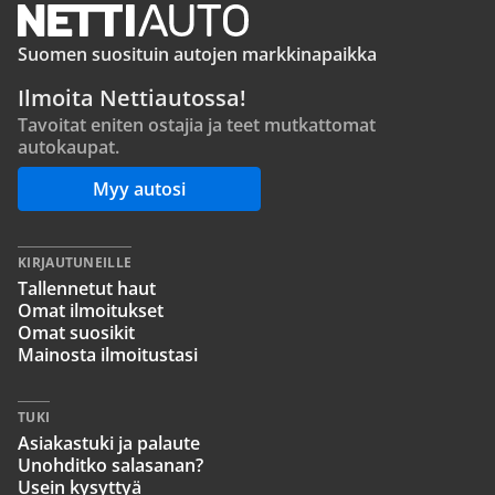
Suomen suosituin autojen markkinapaikka
Ilmoita Nettiautossa!
Tavoitat eniten ostajia ja teet mutkattomat
autokaupat.
Myy autosi
KIRJAUTUNEILLE
Tallennetut haut
Omat ilmoitukset
Omat suosikit
Mainosta ilmoitustasi
TUKI
Asiakastuki ja palaute
Unohditko salasanan?
Usein kysyttyä