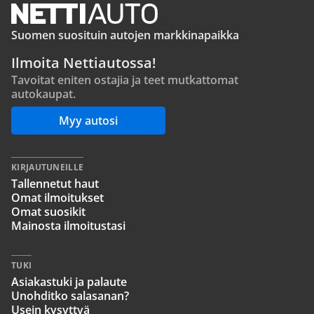
Suomen suosituin autojen markkinapaikka
Ilmoita Nettiautossa!
Tavoitat eniten ostajia ja teet mutkattomat
autokaupat.
Myy autosi
KIRJAUTUNEILLE
Tallennetut haut
Omat ilmoitukset
Omat suosikit
Mainosta ilmoitustasi
TUKI
Asiakastuki ja palaute
Unohditko salasanan?
Usein kysyttyä