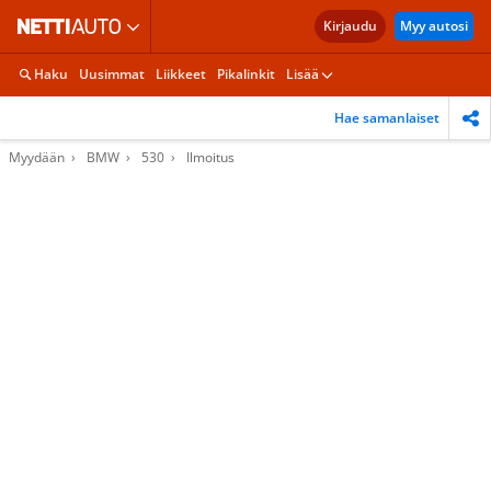
Kirjaudu
Myy autosi
Haku
Uusimmat
Liikkeet
Pikalinkit
Lisää
Hae samanlaiset
Myydään
BMW
530
Ilmoitus