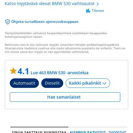
Katso myytävävä olevat BMW 530 vaihtoautot
Tilastot
Ohjeita turvalliseen ajoneuvokauppaan
Yksityishenkilöiden välisessä kaupankäynnissä sovelletaan kauppalakia
kuluttajansuojalain sijaan.
Nettiauto.com ei ota vastuuta myyjän antamien tietojen paikkansapitävyydestä.
Ilmoitetuissa tiedoissa saattaa olla myös tahattomia puutteita tai virheitä. Tieto on
siis sitova vasta kun myyjä on sen pyynnöstäsi vahvistanut.
4.1
Lue 463 BMW 530 -arvostelua
Automaatit
Dieselit
Hae samanlaiset
SINUA SAATTAISI KIINNOSTAA
AIEMMIN KATSOTUT
SUOSITUT