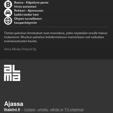
Baana - Kilpailuta paras
hinta autostasi
Rekkari - Ajoneuvon
kaikki tiedot heti
Ohjeet turvalliseen
kaupankäyntiin
Tämän palvelun ilmoitukset ovat mainoksia, jotka näytetään sinulle hakusi
mukaisesti. Muuhun palvelun kohdennettuun mainontaan voit vaikuttaa
evästeasetusten kautta.
Alma Media Finland Oy