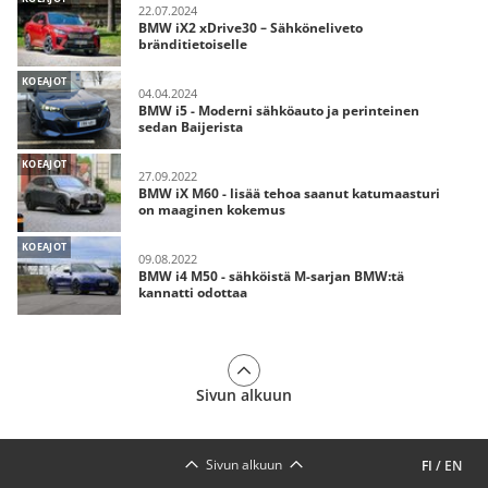
22.07.2024
BMW iX2 xDrive30 – Sähköneliveto
bränditietoiselle
KOEAJOT
04.04.2024
BMW i5 - Moderni sähköauto ja perinteinen
sedan Baijerista
KOEAJOT
27.09.2022
BMW iX M60 - lisää tehoa saanut katumaasturi
on maaginen kokemus
KOEAJOT
09.08.2022
BMW i4 M50 - sähköistä M-sarjan BMW:tä
kannatti odottaa
Sivun alkuun
Sivun alkuun
FI
/
EN