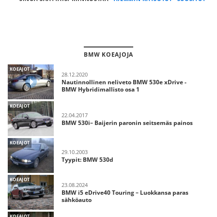
BMW KOEAJOJA
KOEAJOT
28.12.2020
Nautinnollinen neliveto BMW 530e xDrive -
BMW Hybridimallisto osa 1
KOEAJOT
22.04.2017
BMW 530i– Baijerin paronin seitsemäs painos
KOEAJOT
29.10.2003
Tyypit: BMW 530d
KOEAJOT
23.08.2024
BMW i5 eDrive40 Touring – Luokkansa paras
sähköauto
KOEAJOT