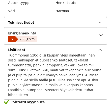
Auton tyyppi
Henkilöauto
Väri
Harmaa
Tekniset tiedot
Energiamerkintä
G
208 g/km
Lisätiedot
Tuommonen 530d olisi kaupan yleis ilmeeltään ihan
siisti, nahkapenkit puolisähkö säätöset, takalasit
tummennettu, penkin lämppärit, vakkari joka toimii,
suksiluukku, vetokoukku, kaatuvat takapenkit, aux piuha
ja ei piipitä jos ei ole turvavyö paikallaan yms. Autossa
pieniä jälkiä siellä täällä ja tuulilasissa särö apukuskin
puolella yläreunassa, leimalla vain korjaus kehotus.
Laatikko ei humppaa. Moottori öljyt vaihdettu tuhat
kilsaa sitten.
Poistettu myynnistä