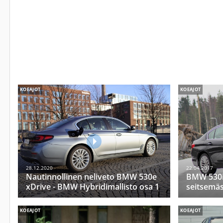
KOEAJOT
KOEAJOT
28.12.2020
22.04.2017
Nautinnollinen neliveto BMW 530e
BMW 530i–
xDrive - BMW Hybridimallisto osa 1
seitsemäs
KOEAJOT
KOEAJOT