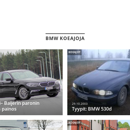
BMW KOEAJOJA
KOEAJOT
 Baijerin paronin
29.10.2003
 painos
Tyypit: BMW 530d
KOEAJOT