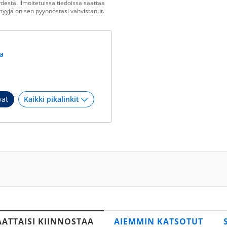
estä. Ilmoitetuissa tiedoissa saattaa
n myyjä on sen pyynnöstäsi vahvistanut.
a
vat
AATTAISI KIINNOSTAA
AIEMMIN KATSOTUT