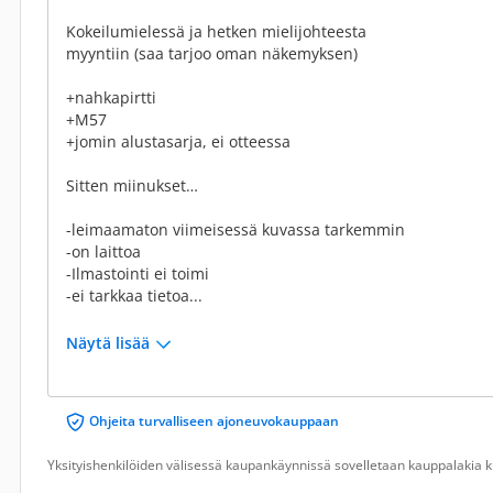
Kokeilumielessä ja hetken mielijohteesta
myyntiin (saa tarjoo oman näkemyksen)
+nahkapirtti
+M57
+jomin alustasarja, ei otteessa
Sitten miinukset…
-leimaamaton viimeisessä kuvassa tarkemmin
-on laittoa
-Ilmastointi ei toimi
-ei tarkkaa tietoa...
Näytä lisää
Ohjeita turvalliseen ajoneuvokauppaan
Yksityishenkilöiden välisessä kaupankäynnissä sovelletaan kauppalakia ku