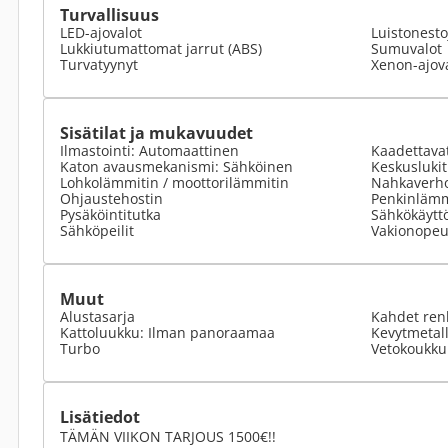
Turvallisuus
LED-ajovalot
Luistonesto
Lukkiutumattomat jarrut (ABS)
Sumuvalot
Turvatyynyt
Xenon-ajov
Sisätilat ja mukavuudet
Ilmastointi: Automaattinen
Kaadettavat
Katon avausmekanismi: Sähköinen
Keskuslukit
Lohkolämmitin / moottorilämmitin
Nahkaverho
Ohjaustehostin
Penkinlämm
Pysäköintitutka
Sähkökäyttö
Sähköpeilit
Vakionopeu
Muut
Alustasarja
Kahdet ren
Kattoluukku: Ilman panoraamaa
Kevytmetall
Turbo
Vetokoukku
Lisätiedot
TÄMÄN VIIKON TARJOUS 1500€!!