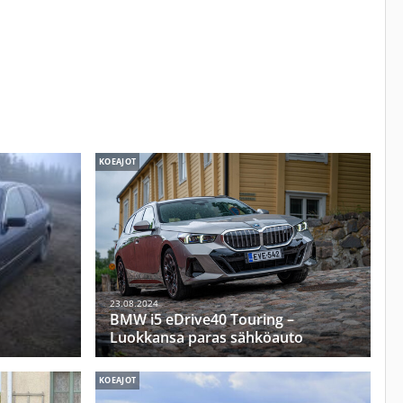
KOEAJOT
23.08.2024
BMW i5 eDrive40 Touring –
Luokkansa paras sähköauto
KOEAJOT