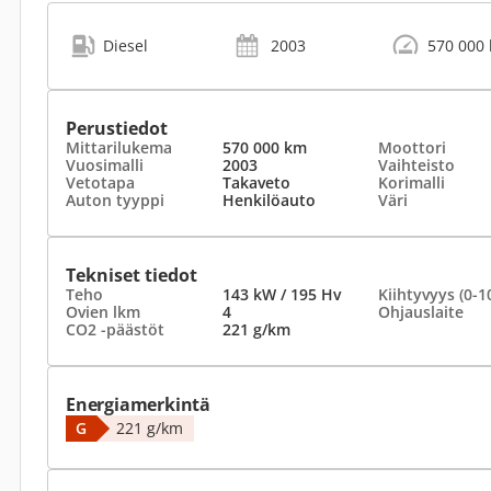
Diesel
2003
570 000
Perustiedot
Mittarilukema
570 000 km
Moottori
Vuosimalli
2003
Vaihteisto
Vetotapa
Takaveto
Korimalli
Auton tyyppi
Henkilöauto
Väri
Tekniset tiedot
Teho
143 kW / 195 Hv
Kiihtyvyys (0-1
Ovien lkm
4
Ohjauslaite
CO2 -päästöt
221 g/km
Energiamerkintä
G
221 g/km