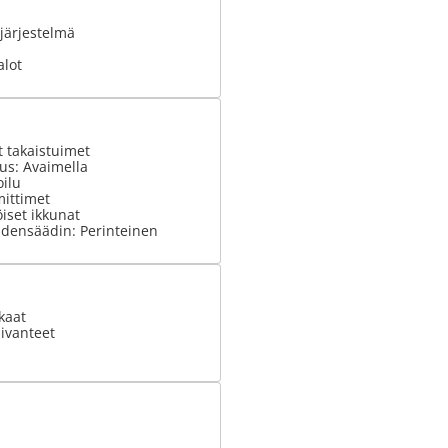
järjestelmä
alot
 takaistuimet
us: Avaimella
ilu
ittimet
iset ikkunat
densäädin: Perinteinen
kaat
ivanteet