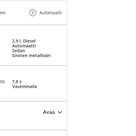
 km
Automaatti
2,9 l, Diesel
Automaatti
Sedan
Sininen metalliväri
00)
7,8 s
Vasemmalla
Avaa