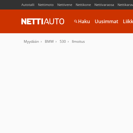
Autotalli
Nettimoto
Nettivene
Nettikone
Nettivaraosa
Nettikara
Haku
Uusimmat
Liik
Myydään
BMW
530
Ilmoitus