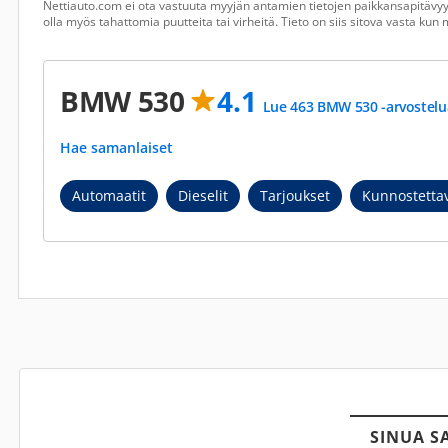
Nettiauto.com ei ota vastuuta myyjän antamien tietojen paikkansapitävyyd
olla myös tahattomia puutteita tai virheitä. Tieto on siis sitova vasta ku
BMW 530
4.1
Lue 463 BMW 530 -arvostelu
Hae samanlaiset
Automaatit
Dieselit
Tarjoukset
Kunnostetta
SINUA S