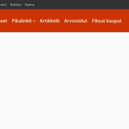
vaani
Rekkari
Baana
keet
Pikalinkit
Artikkelit
Arvostelut
Fiksut kaupat