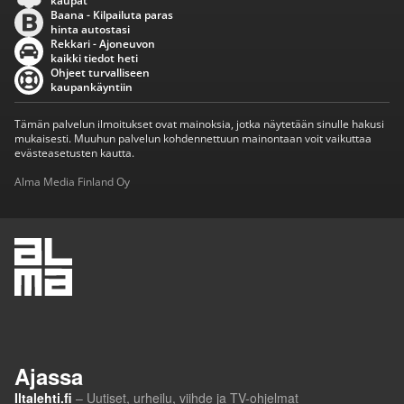
kaupat
Baana - Kilpailuta paras
hinta autostasi
Rekkari - Ajoneuvon
kaikki tiedot heti
Ohjeet turvalliseen
kaupankäyntiin
Tämän palvelun ilmoitukset ovat mainoksia, jotka näytetään sinulle hakusi
mukaisesti. Muuhun palvelun kohdennettuun mainontaan voit vaikuttaa
evästeasetusten kautta.
Alma Media Finland Oy