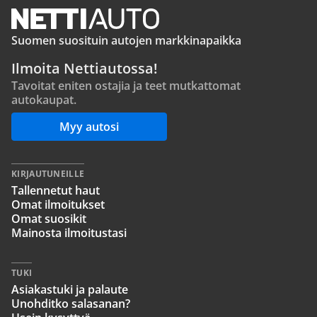
Suomen suosituin autojen markkinapaikka
Ilmoita Nettiautossa!
Tavoitat eniten ostajia ja teet mutkattomat
autokaupat.
Myy autosi
KIRJAUTUNEILLE
Tallennetut haut
Omat ilmoitukset
Omat suosikit
Mainosta ilmoitustasi
TUKI
Asiakastuki ja palaute
Unohditko salasanan?