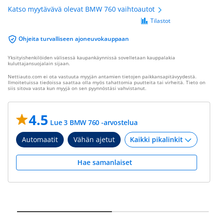
Katso myytävävä olevat BMW 760 vaihtoautot
Tilastot
Ohjeita turvalliseen ajoneuvokauppaan
Yksityishenkilöiden välisessä kaupankäynnissä sovelletaan kauppalakia
kuluttajansuojalain sijaan.
Nettiauto.com ei ota vastuuta myyjän antamien tietojen paikkansapitävyydestä.
Ilmoitetuissa tiedoissa saattaa olla myös tahattomia puutteita tai virheitä. Tieto on
siis sitova vasta kun myyjä on sen pyynnöstäsi vahvistanut.
4.5
Lue 3 BMW 760 -arvostelua
Automaatit
Vähän ajetut
Hae samanlaiset