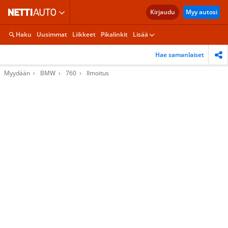
Kirjaudu
Myy autosi
Haku
Uusimmat
Liikkeet
Pikalinkit
Lisää
Hae samanlaiset
Myydään
BMW
760
Ilmoitus