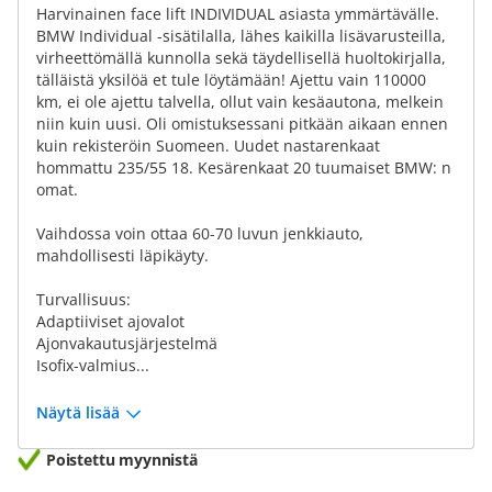
Harvinainen face lift INDIVIDUAL asiasta ymmärtävälle.
BMW Individual -sisätilalla, lähes kaikilla lisävarusteilla,
virheettömällä kunnolla sekä täydellisellä huoltokirjalla,
tälläistä yksilöä et tule löytämään! Ajettu vain 110000
km, ei ole ajettu talvella, ollut vain kesäautona, melkein
niin kuin uusi. Oli omistuksessani pitkään aikaan ennen
kuin rekisteröin Suomeen. Uudet nastarenkaat
hommattu 235/55 18. Kesärenkaat 20 tuumaiset BMW: n
omat.
Vaihdossa voin ottaa 60-70 luvun jenkkiauto,
mahdollisesti läpikäyty.
Turvallisuus:
Adaptiiviset ajovalot
Ajonvakautusjärjestelmä
Isofix-valmius...
Näytä lisää
Poistettu myynnistä