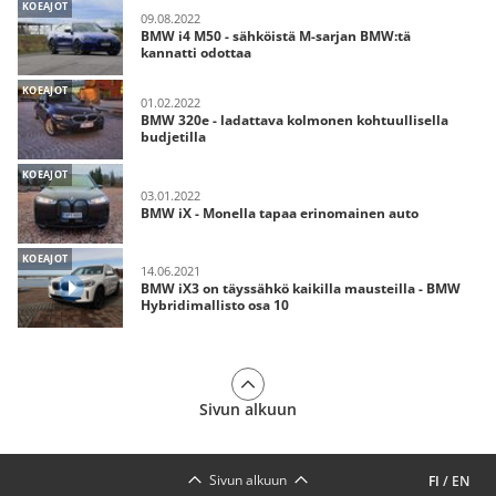
KOEAJOT
09.08.2022
BMW i4 M50 - sähköistä M-sarjan BMW:tä
kannatti odottaa
KOEAJOT
01.02.2022
BMW 320e - ladattava kolmonen kohtuullisella
budjetilla
KOEAJOT
03.01.2022
BMW iX - Monella tapaa erinomainen auto
KOEAJOT
14.06.2021
BMW iX3 on täyssähkö kaikilla mausteilla - BMW
Hybridimallisto osa 10
Sivun alkuun
Sivun alkuun
FI
/
EN