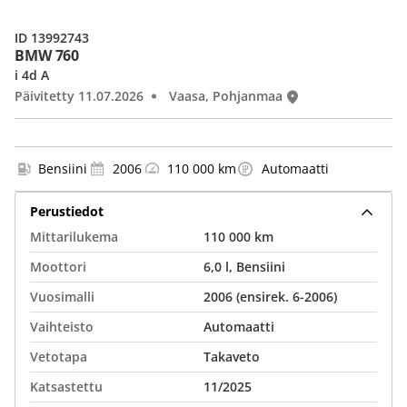
ID 13992743
BMW 760
i 4d A
Päivitetty 11.07.2026
Vaasa, Pohjanmaa
Bensiini
2006
110 000 km
Automaatti
Perustiedot
Mittarilukema
110 000 km
Moottori
6,0 l, Bensiini
Vuosimalli
2006 (ensirek. 6-2006)
Vaihteisto
Automaatti
Vetotapa
Takaveto
Katsastettu
11/2025