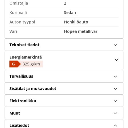
Omistajia
2
Korimalli
Sedan
Auton tyyppi
Henkilöauto
Väri
Hopea metalliväri
Tekniset tiedot
Energiamerkintä
G
325 g/km
Turvallisuus
Sisätilat ja mukavuudet
Elektroniikka
Muut
Lisätiedot