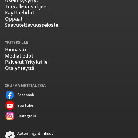
Usein kysyttyä
Turvallisuusohjeet
Käyttöehdot
Oppaat
Saavutettavuusseloste
YRITYKSILLE
Hinnasto
Mediatiedot
Palvelut Yrityksille
Ota yhteyttä
SEURAA NETTIAUTOA
Facebook
YouTube
Instagram
Auton myynti Fiksut