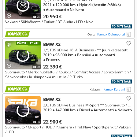
2021
● 120 000 km
● Hybridi (bensiini/sähkö)
● Automaatti
● Neliveto
20 950 €
25
Vakkari / Sähkökontti / Tutkat / BT-Audio / LED / Navi
TOIMITETAAN
Oulu,
Kamux Oulunportti
PÄIVITETTY 24H
BMW X2
1,5, F39 sDrive 18i A Business - ** Juuri katsastettu! **
2019
● 98 000 km
● Bensiini
● Automaatti
● Etuveto
22 390 €
20
Suomi-auto / Merkkihuollettu! / Koukku / Comfort Access / Lohkolämmitin /
Sähköpenkit / Kuskinpenkki muistilla / P. Tutka
TOIMITETAAN
Kajaani,
Kamux Kajaani
BMW X2
2,0, F39 xDrive Business M-Sport ** Suomi-auto / HUD / P. kamera / Vakkari / Prof. navi / LED / Sporttipenkit **
2019
● 147 000 km
● Diesel
● Automaatti
● Neliveto
22 900 €
38
Suomi-auto / M-sport / HUD / P.Kamera / Prof.Navi / Sporttipenkit / Vakkari
/ LED
TOIMITETAAN