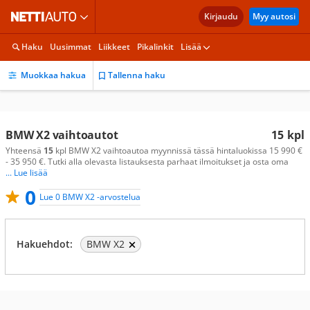
Kirjaudu
Myy autosi
Haku
Uusimmat
Liikkeet
Pikalinkit
Lisää
Muokkaa hakua
Tallenna haku
BMW X2 vaihtoautot
15
kpl
Yhteensä
15
kpl BMW X2 vaihtoautoa myynnissä tässä hintaluokissa 15 990 €
- 35 950 €. Tutki alla olevasta listauksesta parhaat ilmoitukset ja osta oma
... Lue lisää
0
Lue 0 BMW X2 -arvostelua
Hakuehdot:
BMW X2