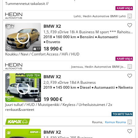
Tummennetut takalasit //
KAMPANJA
Lahti, Hedin Automotive BMW Lahti
BMW X2
1,5, F39 sDrive 18i A Business M sport *** Rahoitustarjous 3.99% (+kulut)
2018
● 160 000 km
● Bensiini
● Automaatti
● Etuveto
18 990 €
17
Koukku / Navi / Comfort Access / HiFi / HUD
KAMPANJA
Joensuu, Hedin Automotive BMW Joensuu
UUSI 72H
BMW X2
2,0, F39 xDrive 18d A Business
2019
● 145 000 km
● Diesel
● Automaatti
● Neliveto
19 900 €
8
Juuri tullut! / HUD / Muistipenkki / Keyless / Urheiluistuimet / 2x
renkaat&vanteet
TOIMITETAAN
Rauma,
Kamux Rauma
BMW X2
1,5, F39 XDrive 25E Business