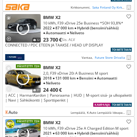
Kirkkonummi,
Saka Finland Oy Kirkkonummi
BMW X2
10 kWh, F39 xDrive 25e Business *SOH 93,8%*
2022
● 87 000 km
● Hybridi (bensiini/sähkö)
● Automaatti
● Neliveto
23 700 €
Sis. ALV
32
CONNECTED / PDC ETEEN JA TAAKSE / HEAD UP DISPLAY
TOIMITETAAN
Vantaa,
Future Store Drivalia
PÄIVITETTY 72H
BMW X2
2,0, F39 xDrive 20i A Business M sport
2018
● 131 000 km
● Bensiini
● Automaatti
● Neliveto
24 400 €
31
| ACC | HarmanKardon | Panoraama | HUD | M-sport sisä- ja ulkopaketti
| Navi | Sähkökontti | Sporttipenkit |
KAMPANJA
TOIMITETAAN
Lempäälä, K-Auto Lempäälä Ideapark
PÄIVITETTY 72H
BMW X2
10 kWh, F39 xDrive 25e A Charged Edition M sport
2021
● 63 000 km
● Hybridi (bensiini/sähkö)