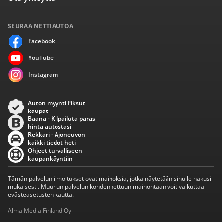
SEURAA NETTIAUTOA
Facebook
YouTube
Instagram
Auton myynti Fiksut
kaupat
Baana - Kilpailuta paras
hinta autostasi
Rekkari - Ajoneuvon
kaikki tiedot heti
Ohjeet turvalliseen
kaupankäyntiin
Tämän palvelun ilmoitukset ovat mainoksia, jotka näytetään sinulle hakusi
mukaisesti. Muuhun palvelun kohdennettuun mainontaan voit vaikuttaa
evästeasetusten kautta.
Alma Media Finland Oy