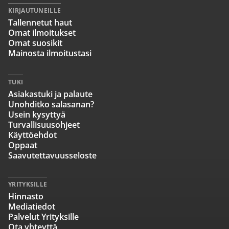
KIRJAUTUNEILLE
Tallennetut haut
Omat ilmoitukset
Omat suosikit
Mainosta ilmoitustasi
TUKI
Asiakastuki ja palaute
Unohditko salasanan?
Usein kysyttyä
Turvallisuusohjeet
Käyttöehdot
Oppaat
Saavutettavuusseloste
YRITYKSILLE
Hinnasto
Mediatiedot
Palvelut Yrityksille
Ota yhteyttä