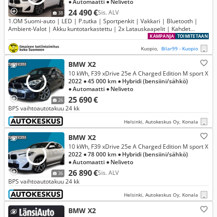
● Automaatti
● Neliveto
24 490 €
Sis. ALV
38
1.OM Suomi-auto | LED | P.tutka | Sportpenkit | Vakkari | Bluetooth |
Ambient-Valot | Akku kuntotarkastettu | 2x Latauskaapelit | Kahdet
renkaat | Merkkihuollettu
KAMPANJA
TOIMITETAAN
Kuopio,
Bilar99 - Kuopio
BMW X2
10 kWh, F39 xDrive 25e A Charged Edition M sport X
2022
● 45 000 km
● Hybridi (bensiini/sähkö)
● Automaatti
● Neliveto
25 690 €
26
BPS vaihtoautotakuu 24 kk
Helsinki, Autokeskus Oy, Konala
BMW X2
10 kWh, F39 xDrive 25e A Charged Edition M sport X
2022
● 78 000 km
● Hybridi (bensiini/sähkö)
● Automaatti
● Neliveto
26 890 €
Sis. ALV
36
BPS vaihtoautotakuu 24 kk
Helsinki, Autokeskus Oy, Konala
BMW X2