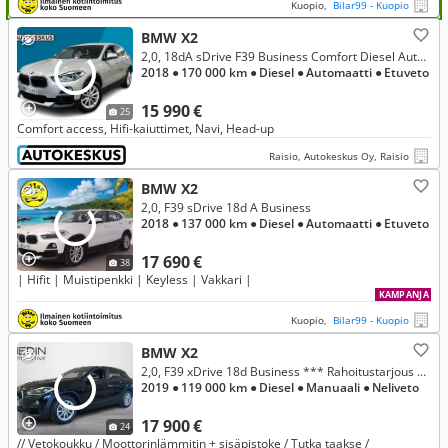
Kuopio,
Bilar99 - Kuopio
BMW X2
2,0, 18dA sDrive F39 Business Comfort Diesel Automaatti
2018
● 170 000 km
● Diesel
● Automaatti
● Etuveto
15 990 €
25
Comfort access, Hifi-kaiuttimet, Navi, Head-up
Raisio, Autokeskus Oy, Raisio
BMW X2
2,0, F39 sDrive 18d A Business
2018
● 137 000 km
● Diesel
● Automaatti
● Etuveto
17 690 €
38
| Hifit | Muistipenkki | Keyless | Vakkari |
KAMPANJA
Kuopio,
Bilar99 - Kuopio
BMW X2
2,0, F39 xDrive 18d Business *** Rahoitustarjous 3.99% (+kulut)
2019
● 119 000 km
● Diesel
● Manuaali
● Neliveto
17 900 €
24
// Vetokoukku / Moottorinlämmitin + sisäpistoke / Tutka taakse /