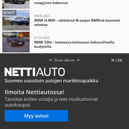
maaginen kokemus
KOEAJOT
09.08.2022
BMW i4 M50 - sähköistä M-sarjan BMW:tä kannatti
odottaa
KOEAJOT
01.02.2022
BMW 320e - ladattava kolmonen kohtuullisella
budjetilla
Sivun alkuun
FI
/
EN
Suomen suosituin autojen markkinapaikka
Ilmoita Nettiautossa!
Tavoitat eniten ostajia ja teet mutkattomat
autokaupat.
Myy autosi