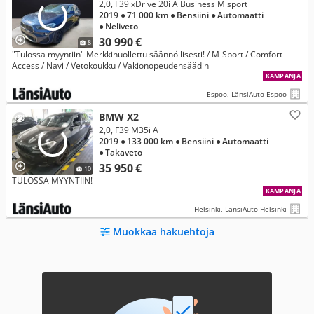
2,0, F39 xDrive 20i A Business M sport
2019
● 71 000 km
● Bensiini
● Automaatti
● Neliveto
30 990 €
8
"Tulossa myyntiin" Merkkihuollettu säännöllisesti! / M-Sport / Comfort
Access / Navi / Vetokoukku / Vakionopeudensäädin
KAMPANJA
Espoo, LänsiAuto Espoo
BMW X2
2,0, F39 M35i A
2019
● 133 000 km
● Bensiini
● Automaatti
● Takaveto
35 950 €
10
TULOSSA MYYNTIIN!
KAMPANJA
Helsinki, LänsiAuto Helsinki
Muokkaa hakuehtoja