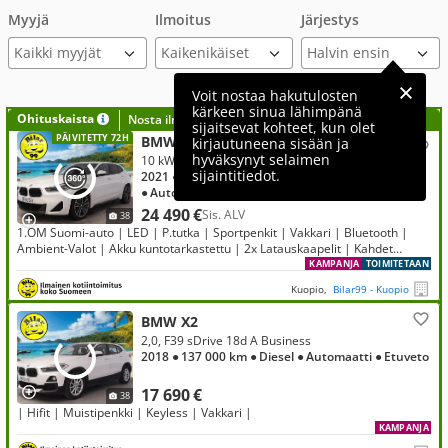
Myyjä
Ilmoitus
Järjestys
Kaikki myyjät
Voit nostaa hakutulosten
kärkeen sinua lähimpänä
Ohituskaista
Nosta ilmoituksesi tähän?
sijaitsevat kohteet, kun olet
PÄIVITETTY 72H
BMW X2
kirjautuneena sisään ja
hyväksynyt selaimen
10 kWh, F39 xDrive 25e A Charged Edition M sport
sijaintitiedot.
2021
● 63 000 km
● Hybridi (bensiini/sähkö)
● Automaatti
● Neliveto
24 490 €
Sis. ALV
38
1.OM Suomi-auto | LED | P.tutka | Sportpenkit | Vakkari | Bluetooth |
Ambient-Valot | Akku kuntotarkastettu | 2x Latauskaapelit | Kahdet
renkaat | Merkkihuollettu
KAMPANJA
TOIMITETAAN
Kuopio,
Bilar99 - Kuopio
BMW X2
2,0, F39 sDrive 18d A Business
2018
● 137 000 km
● Diesel
● Automaatti
● Etuveto
17 690 €
38
| Hifit | Muistipenkki | Keyless | Vakkari |
KAMPANJA