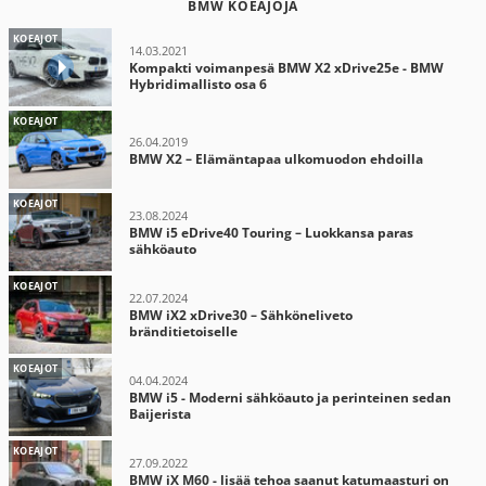
BMW KOEAJOJA
KOEAJOT
14.03.2021
Kompakti voimanpesä BMW X2 xDrive25e - BMW
Hybridimallisto osa 6
KOEAJOT
26.04.2019
BMW X2 – Elämäntapaa ulkomuodon ehdoilla
KOEAJOT
23.08.2024
BMW i5 eDrive40 Touring – Luokkansa paras
sähköauto
KOEAJOT
22.07.2024
BMW iX2 xDrive30 – Sähköneliveto
bränditietoiselle
KOEAJOT
04.04.2024
BMW i5 - Moderni sähköauto ja perinteinen sedan
Baijerista
KOEAJOT
27.09.2022
BMW iX M60 - lisää tehoa saanut katumaasturi on