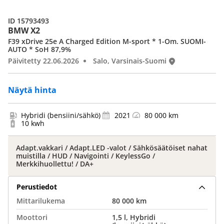
ID 15793493
BMW X2
F39 xDrive 25e A Charged Edition M-sport * 1-Om. SUOMI-
AUTO * SoH 87,9%
Päivitetty 22.06.2026
Salo, Varsinais-Suomi
Näytä hinta
Hybridi (bensiini/sähkö)
2021
80 000 km
10 kwh
Adapt.vakkari / Adapt.LED -valot / Sähkösäätöiset nahat
muistilla / HUD / Navigointi / KeylessGo /
Merkkihuollettu! / DA+
Perustiedot
Mittarilukema
80 000 km
Moottori
1,5 l, Hybridi