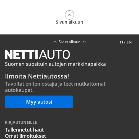
Sivun alkuun
Sivun alkuun
FI
/
EN
Suomen suosituin autojen markkinapaikka
Ilmoita Nettiautossa!
Tavoitat eniten ostajia ja teet mutkattomat
autokaupat.
Myy autosi
KIRJAUTUNEILLE
Tallennetut haut
Omat ilmoitukset