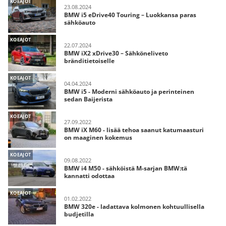
KOEAJOT
23.08.2024
BMW i5 eDrive40 Touring – Luokkansa paras
sähköauto
KOEAJOT
22.07.2024
BMW iX2 xDrive30 – Sähköneliveto
bränditietoiselle
KOEAJOT
04.04.2024
BMW i5 - Moderni sähköauto ja perinteinen
sedan Baijerista
KOEAJOT
27.09.2022
BMW iX M60 - lisää tehoa saanut katumaasturi
on maaginen kokemus
KOEAJOT
09.08.2022
BMW i4 M50 - sähköistä M-sarjan BMW:tä
kannatti odottaa
KOEAJOT
01.02.2022
BMW 320e - ladattava kolmonen kohtuullisella
budjetilla