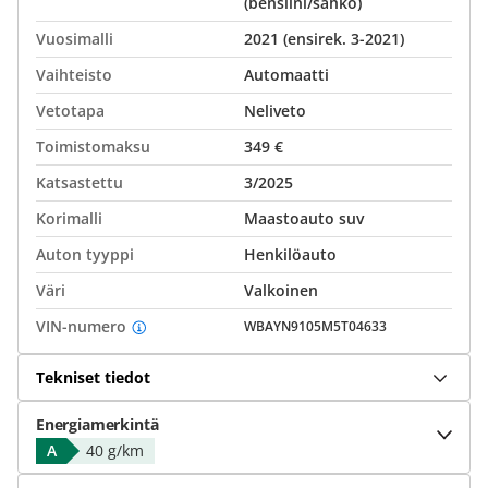
(bensiini/sähkö)
Vuosimalli
2021 (ensirek. 3-2021)
Vaihteisto
Automaatti
Vetotapa
Neliveto
Toimistomaksu
349 €
Katsastettu
3/2025
Korimalli
Maastoauto suv
Auton tyyppi
Henkilöauto
Väri
Valkoinen
VIN-numero
WBAYN9105M5T04633
Tekniset tiedot
Energiamerkintä
A
40 g/km