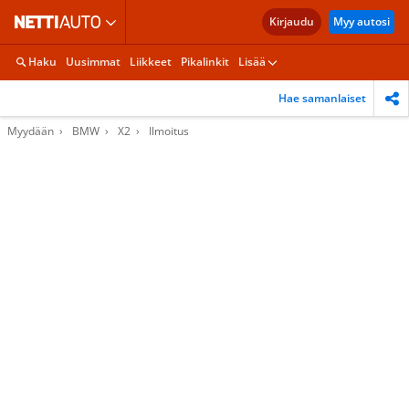
Kirjaudu
Myy autosi
Haku
Uusimmat
Liikkeet
Pikalinkit
Lisää
Hae samanlaiset
Myydään
BMW
X2
Ilmoitus