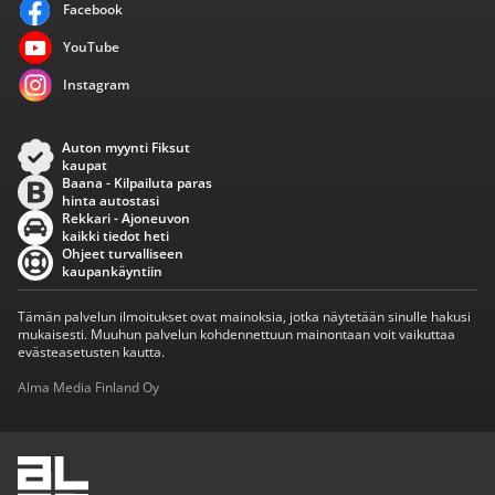
Facebook
YouTube
Instagram
Auton myynti Fiksut
kaupat
Baana - Kilpailuta paras
hinta autostasi
Rekkari - Ajoneuvon
kaikki tiedot heti
Ohjeet turvalliseen
kaupankäyntiin
Tämän palvelun ilmoitukset ovat mainoksia, jotka näytetään sinulle hakusi
mukaisesti. Muuhun palvelun kohdennettuun mainontaan voit vaikuttaa
evästeasetusten kautta.
Alma Media Finland Oy