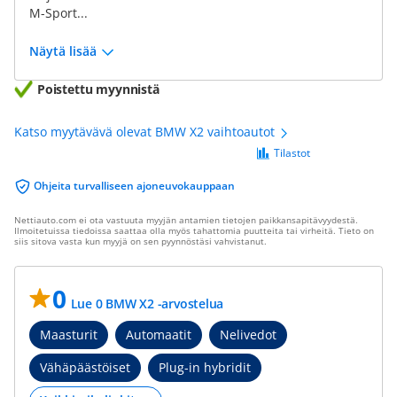
M-Sport...
Näytä lisää
Poistettu myynnistä
Katso myytävävä olevat BMW X2 vaihtoautot
Tilastot
Ohjeita turvalliseen ajoneuvokauppaan
Nettiauto.com ei ota vastuuta myyjän antamien tietojen paikkansapitävyydestä.
Ilmoitetuissa tiedoissa saattaa olla myös tahattomia puutteita tai virheitä. Tieto on
siis sitova vasta kun myyjä on sen pyynnöstäsi vahvistanut.
0
Lue 0 BMW X2 -arvostelua
Maasturit
Automaatit
Nelivedot
Vähäpäästöiset
Plug-in hybridit